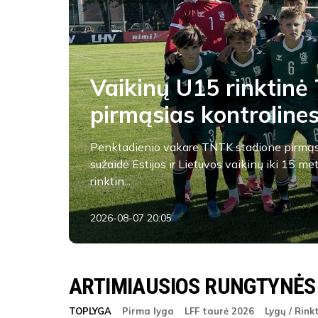
Vaikinų U15 rinktinė 
pirmąsias kontroline
Penktadienio vakare TNTK stadione pirmąs
sužaidė Estijos ir Lietuvos vaikinų iki 15 me
rinktin...
2026-08-07 20:05
ARTIMIAUSIOS RUNGTYNĖS
TOPLYGA
Pirma lyga
LFF taurė 2026
Lygų / Rink