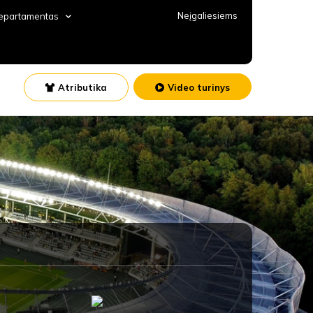
Neįgaliesiems
departamentas
Atributika
Video turinys