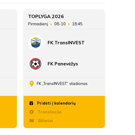
TOPLYGA 2026
TOPLYG
Pirmadienį
08-10
18:45
Sekmadie
FK TransINVEST
FK Panevėžys
FK „TransINVEST“ stadionas
Daria
Pridėti į kalendorių
Pridė
Transliacija
Trans
Bilietai
Bili