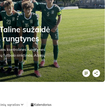
Taline sužaidė
s rungtynes
ias kontrolines rungtynes
tų futbolo rinktinės. Abiejų
tinių sąrašas
Kalendorius