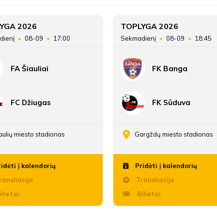
YGA 2026
TOPLYGA 2026
dienį
08-09
17:00
Sekmadienį
08-09
18:45
FA Šiauliai
FK Banga
FC Džiugas
FK Sūduva
aulių miesto stadionas
Gargždų miesto stadionas
idėti į kalendorių
Pridėti į kalendorių
ansliacija
Transliacija
ilietai
Bilietai