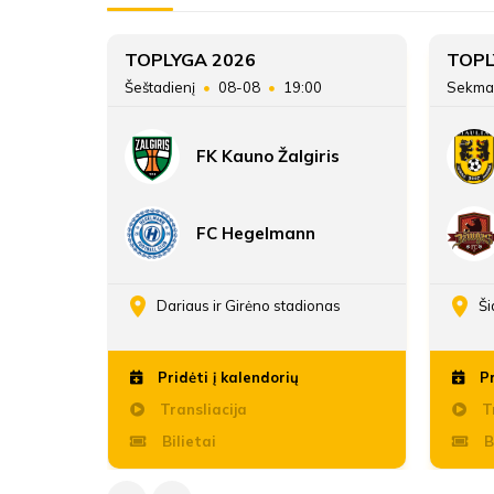
TOPLYGA 2026
TOPL
45
Šeštadienį
08-08
19:00
Sekma
FK Kauno Žalgiris
FC Hegelmann
enos
Dariaus ir Girėno stadionas
Ši
Pridėti į kalendorių
Pr
Transliacija
Tr
Bilietai
B