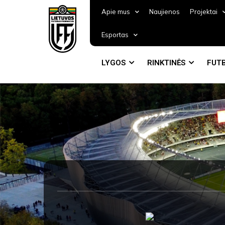
Apie mus
Naujienos
Projektai
Esportas
LYGOS
RINKTINĖS
FUTB