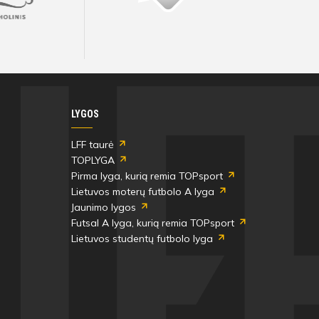
Visos artimiausios rungtynės ir rezultatai
Visos artimiausios rungtynės ir rezultatai
Visos artimiausios rungtynės ir rezultatai
Visos artimiausios rungtynės ir rezultatai
Visos artimiausios rungtynės ir rezultatai
Visos artimiausios rungtynės ir rezultatai
LYGOS
LFF taurė
TOPLYGA
Pirma lyga, kurią remia TOPsport
Lietuvos moterų futbolo A lyga
Jaunimo lygos
Futsal A lyga, kurią remia TOPsport
Lietuvos studentų futbolo lyga