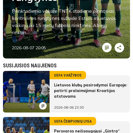
Penktadienio vakare TNTK stadione pirmąsias
kontrolines rungtynes sužaidė Estijos ir Lietuvos
vaikinų iki 15 metų futbolo rinktinės. Abiejų
rinktin...
2026-08-07 20:05
SUSIJUSIOS NAUJIENOS
UEFA VARŽYBOS
Lietuvos klubų pasirodymai Europoje:
patirti pralaimėjimai Kroatijos
atstovams
2026-08-06 23:30
UEFA ČEMPIONIŲ LYGA
Persvaros neišsaugojusi „Gintra“