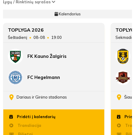
Lygų / Rinktinių sąrašas
Kalendorius
TOPLYGA 2026
TOPLYG
Šeštadienį
08-08
19:00
Sekmadie
FK Kauno Žalgiris
FC Hegelmann
Dariaus ir Girėno stadionas
Šiaul
Pridėti į kalendorių
Pridė
Transliacija
Trans
Bilietai
Bilie