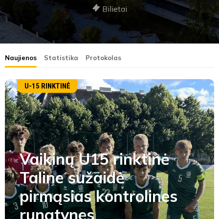
Bilietai
Naujienos
Statistika
Protokolas
U-15 RINKTINĖ
Vaikinų U15 rinktinė
Taline sužaidė
pirmąsias kontrolines
rungtynes