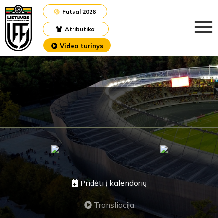
Futsal 2026
Atributika
Video turinys
Pridėti į kalendorių
Transliacija