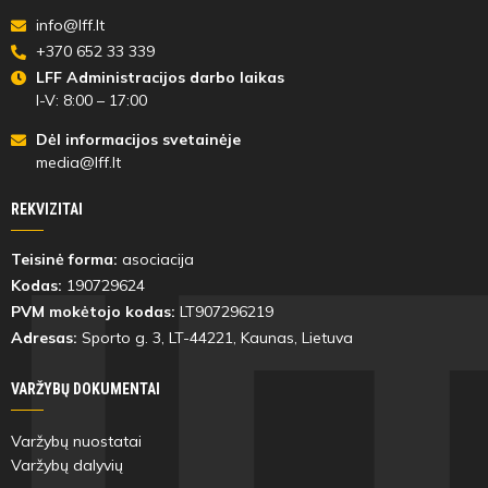
info@lff.lt
+370 652 33 339
LFF Administracijos darbo laikas
I-V: 8:00 – 17:00
Dėl informacijos svetainėje
media@lff.lt
REKVIZITAI
Teisinė forma:
asociacija
Kodas:
190729624
PVM mokėtojo kodas:
LT907296219
Adresas:
Sporto g. 3, LT-
44221
, Kaunas, Lietuva
VARŽYBŲ DOKUMENTAI
Varžybų nuostatai
Varžybų dalyvių