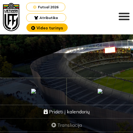
Futsal 2026
Atributika
Video turinys
Pridėti į kalendorių
Transliacija