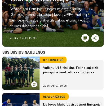
Šeštadienį Danijoje, Kiogės mieste Šiaulių
„Gintros“ komanda stojo į kovą UEFA moterų
Čempionių lygos antro atrankos etapo 7-os
grupės rungtynėse dėl ...
2026-08-08 15:05
SUSIJUSIOS NAUJIENOS
U-15 RINKTINĖ
Vaikinų U15 rinktinė Taline sužaidė
pirmąsias kontrolines rungtynes
2026-08-07 20:05
UEFA VARŽYBOS
Lietuvos klubų pasirodymai Europoje: