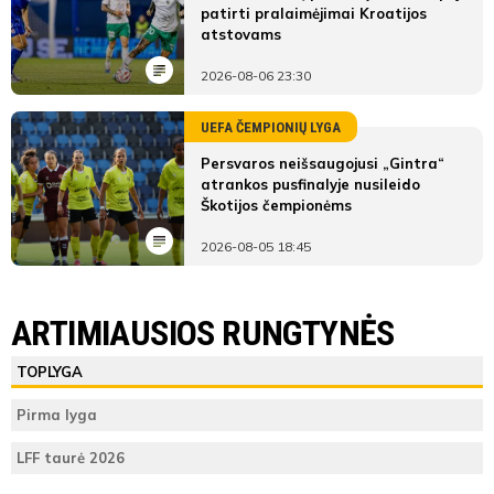
patirti pralaimėjimai Kroatijos
atstovams
2026-08-06 23:30
UEFA ČEMPIONIŲ LYGA
Persvaros neišsaugojusi „Gintra“
atrankos pusfinalyje nusileido
Škotijos čempionėms
2026-08-05 18:45
ARTIMIAUSIOS RUNGTYNĖS
TOPLYGA
Pirma lyga
LFF taurė 2026