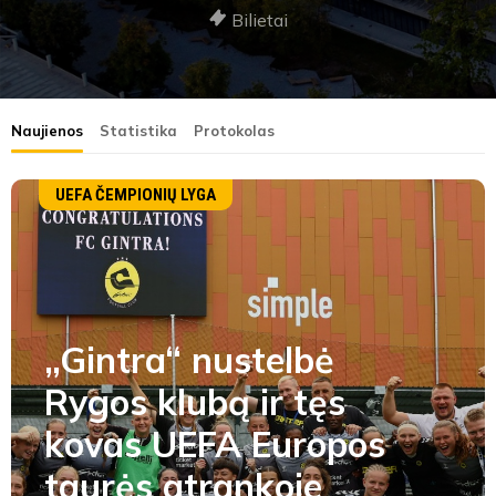
Bilietai
Naujienos
Statistika
Protokolas
UEFA ČEMPIONIŲ LYGA
„Gintra“ nustelbė
Rygos klubą ir tęs
kovas UEFA Europos
taurės atrankoje