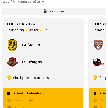
Lygų / Rinktinių sąrašas
Kalendorius
TOPLYGA 2026
TOPLYG
Sekmadienį
08-09
17:00
Sekmadie
FA Šiauliai
FC Džiugas
Šiaulių miesto stadionas
Gargž
Pridėti į kalendorių
Pridė
Transliacija
Trans
Bilietai
Bilie