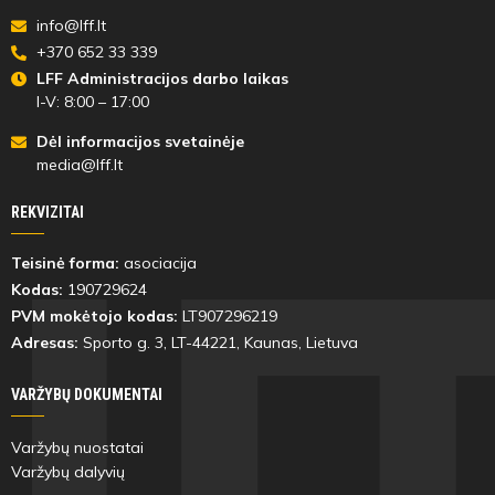
info@lff.lt
+370 652 33 339
LFF Administracijos darbo laikas
I-V: 8:00 – 17:00
Dėl informacijos svetainėje
media@lff.lt
REKVIZITAI
Teisinė forma:
asociacija
Kodas:
190729624
PVM mokėtojo kodas:
LT907296219
Adresas:
Sporto g. 3, LT-
44221
, Kaunas, Lietuva
VARŽYBŲ DOKUMENTAI
Varžybų nuostatai
Varžybų dalyvių