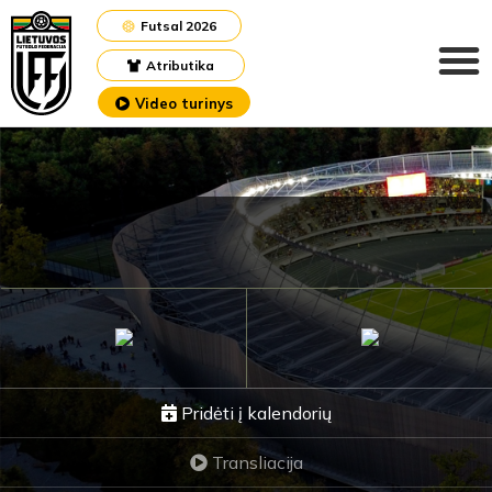
Futsal 2026
Atributika
Video turinys
Pridėti į kalendorių
Transliacija