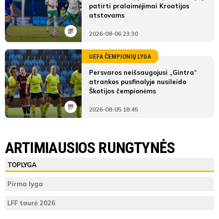
patirti pralaimėjimai Kroatijos
atstovams
2026-08-06 23:30
UEFA ČEMPIONIŲ LYGA
Persvaros neišsaugojusi „Gintra“
atrankos pusfinalyje nusileido
Škotijos čempionėms
2026-08-05 18:45
ARTIMIAUSIOS RUNGTYNĖS
TOPLYGA
Pirma lyga
LFF taurė 2026