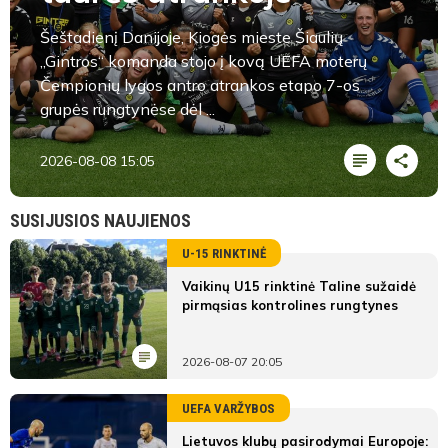
Šeštadienį Danijoje, Kiogės mieste Šiaulių
„Gintros“ komanda stojo į kovą UEFA moterų
Čempionių lygos antro atrankos etapo 7-os
grupės rungtynėse dėl ...
2026-08-08 15:05
SUSIJUSIOS NAUJIENOS
U-15 RINKTINĖ
Vaikinų U15 rinktinė Taline sužaidė
pirmąsias kontrolines rungtynes
2026-08-07 20:05
UEFA VARŽYBOS
Lietuvos klubų pasirodymai Europoje: