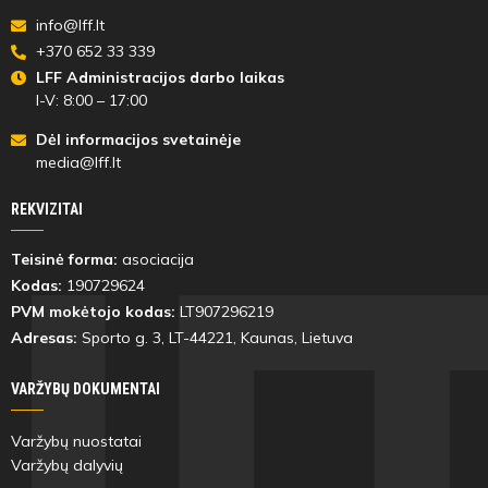
info@lff.lt
+370 652 33 339
LFF Administracijos darbo laikas
I-V: 8:00 – 17:00
Dėl informacijos svetainėje
media@lff.lt
REKVIZITAI
Teisinė forma:
asociacija
Kodas:
190729624
PVM mokėtojo kodas:
LT907296219
Adresas:
Sporto g. 3, LT-
44221
, Kaunas, Lietuva
VARŽYBŲ DOKUMENTAI
Varžybų nuostatai
Varžybų dalyvių