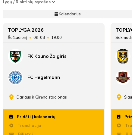
Lygų / Rinktinių sąrašas
Kalendorius
TOPLYGA 2026
TOPLYG
Šeštadienį
08-08
19:00
Sekmadie
FK Kauno Žalgiris
FC Hegelmann
Dariaus ir Girėno stadionas
Šiaul
Pridėti į kalendorių
Pridė
Transliacija
Trans
Bilietai
Bilie