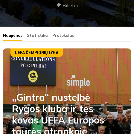
Bilietai
Naujienos
Statistika
Protokolas
UEFA ČEMPIONIŲ LYGA
„Gintra“ nustelbė
Rygos klubą ir tęs
kovas UEFA Europos
taurės atrankoje