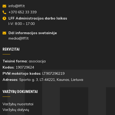
info@lff.lt
+370 652 33 339
LFF Administracijos darbo laikas
I-V: 8:00 – 17:00
Dėl informacijos svetainėje
media@lff.lt
REKVIZITAI
Teisinė forma:
asociacija
Kodas:
190729624
PVM mokėtojo kodas:
LT907296219
Adresas:
Sporto g. 3, LT-
44221
, Kaunas, Lietuva
VARŽYBŲ DOKUMENTAI
Varžybų nuostatai
Varžybų dalyvių