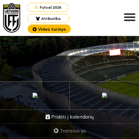
Futsal 2026
Atributika
Video turinys
Pridėti į kalendorių
Transliacija