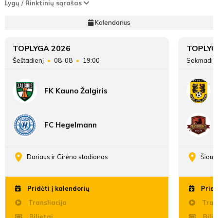
Lygų / Rinktinių sąrašas
Kalendorius
TOPLYGA 2026
TOPLYG
Šeštadienį
08-08
19:00
Sekmadie
FK Kauno Žalgiris
FC Hegelmann
Dariaus ir Girėno stadionas
Šiaul
Pridėti į kalendorių
Pridė
Transliacija
Trans
Bilietai
Bilie