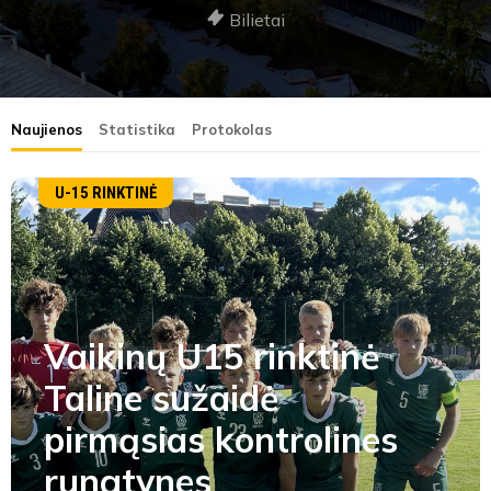
Bilietai
Naujienos
Statistika
Protokolas
U-15 RINKTINĖ
Vaikinų U15 rinktinė
Taline sužaidė
pirmąsias kontrolines
rungtynes