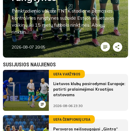
Penktadienio vakare TNTK stadione pirmąsias
kontrolines rungtynes sužaidė Estijos ir Lietuvos
vaikinų iki 15 metų futbolo rinktinės. Abiejų
rinktin...
2026-08-07 20:05
SUSIJUSIOS NAUJIENOS
UEFA VARŽYBOS
Lietuvos klubų pasirodymai Europoje:
patirti pralaimėjimai Kroatijos
atstovams
2026-08-06 23:30
UEFA ČEMPIONIŲ LYGA
Persvaros neišsaugojusi „Gintra“