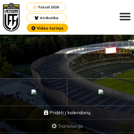
Futsal 2026
Atributika
Video turinys
Pridėti į kalendorių
Transliacija