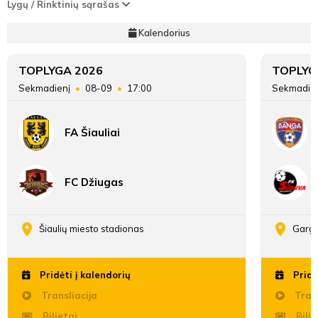
Lygų / Rinktinių sąrašas
Kalendorius
TOPLYGA 2026
TOPLYG
Sekmadienį
08-09
17:00
Sekmadie
FA Šiauliai
FC Džiugas
Šiaulių miesto stadionas
Gargž
Pridėti į kalendorių
Pridė
Transliacija
Trans
Bilietai
Bilie