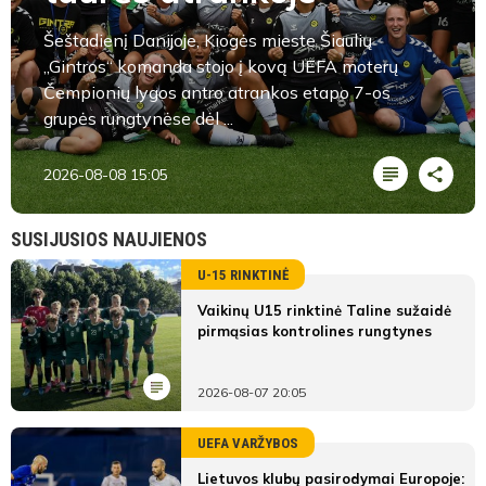
Šeštadienį Danijoje, Kiogės mieste Šiaulių
„Gintros“ komanda stojo į kovą UEFA moterų
Čempionių lygos antro atrankos etapo 7-os
grupės rungtynėse dėl ...
2026-08-08 15:05
SUSIJUSIOS NAUJIENOS
U-15 RINKTINĖ
Vaikinų U15 rinktinė Taline sužaidė
pirmąsias kontrolines rungtynes
2026-08-07 20:05
UEFA VARŽYBOS
Lietuvos klubų pasirodymai Europoje: