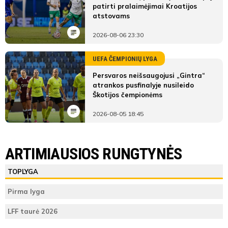
patirti pralaimėjimai Kroatijos
atstovams
2026-08-06 23:30
UEFA ČEMPIONIŲ LYGA
Persvaros neišsaugojusi „Gintra“
atrankos pusfinalyje nusileido
Škotijos čempionėms
2026-08-05 18:45
ARTIMIAUSIOS RUNGTYNĖS
TOPLYGA
Pirma lyga
LFF taurė 2026