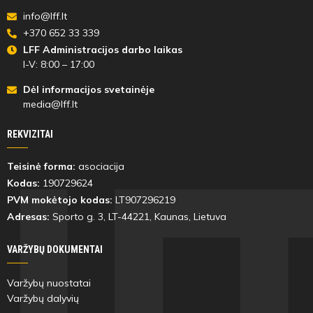
info@lff.lt
+370 652 33 339
LFF Administracijos darbo laikas
I-V: 8:00 – 17:00
Dėl informacijos svetainėje
media@lff.lt
REKVIZITAI
Teisinė forma:
asociacija
Kodas:
190729624
PVM mokėtojo kodas:
LT907296219
Adresas:
Sporto g. 3, LT-
44221
, Kaunas, Lietuva
VARŽYBŲ DOKUMENTAI
Varžybų nuostatai
Varžybų dalyvių