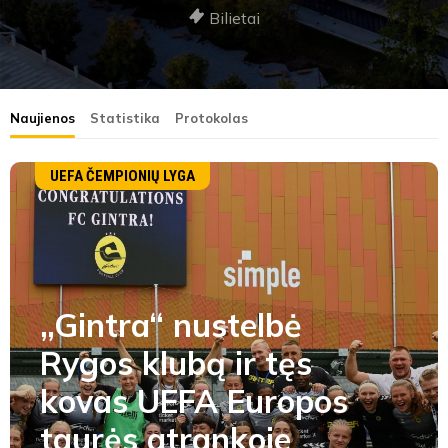
Bilietai
Naujienos
Statistika
Protokolas
UEFA ČEMPIONIŲ LYGA
„Gintra“ nustelbė
Rygos klubą ir tęs
kovas UEFA Europos
taurės atrankoje