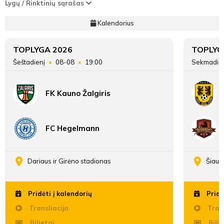
Lygų / Rinktinių sąrašas
Kalendorius
TOPLYGA 2026
TOPLYG
Šeštadienį
08-08
19:00
Sekmadie
FK Kauno Žalgiris
FC Hegelmann
Dariaus ir Girėno stadionas
Šiaul
Pridėti į kalendorių
Pridė
Transliacija
Trans
Bilietai
Bilie