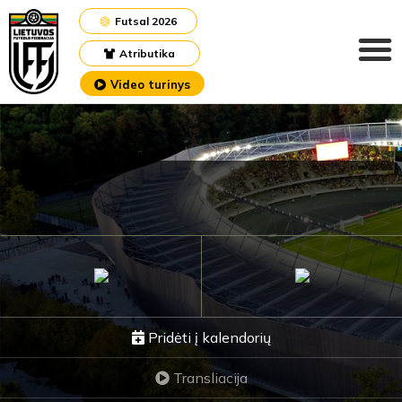
Futsal 2026
Atributika
Video turinys
Pridėti į kalendorių
Transliacija