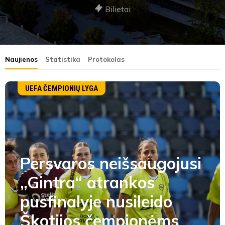
Bilietai
Naujienos
Statistika
Protokolas
UEFA ČEMPIONIŲ LYGA
Persvaros neišsaugojusi
„Gintra“ atrankos
pusfinalyje nusileido
Škotijos čempionėms