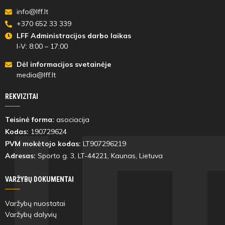
info@lff.lt
+370 652 33 339
LFF Administracijos darbo laikas
I-V: 8:00 – 17:00
Dėl informacijos svetainėje
media@lff.lt
REKVIZITAI
Teisinė forma:
asociacija
Kodas:
190729624
PVM mokėtojo kodas:
LT907296219
Adresas:
Sporto g. 3, LT-
44221
, Kaunas, Lietuva
VARŽYBŲ DOKUMENTAI
Varžybų nuostatai
Varžybų dalyvių