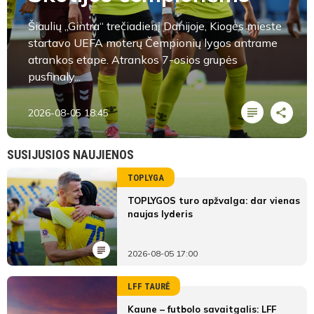
Šiaulių „Gintra“ trečiadienį Danijoje, Kiogės mieste
startavo UEFA moterų Čempionių lygos antrame
atrankos etape. Atrankos 7-osios grupės
pusfinaly...
2026-08-05 18:45
SUSIJUSIOS NAUJIENOS
TOPLYGA
TOPLYGOS turo apžvalga: dar vienas
naujas lyderis
2026-08-05 17:00
LFF TAURĖ
Kaune – futbolo savaitgalis: LFF