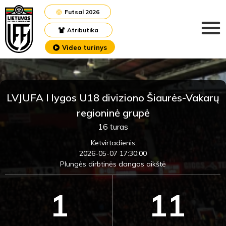
Futsal 2026
Atributika
Video turinys
LVJUFA I lygos U18 diviziono Šiaurės-Vakarų
regioninė grupė
16 turas
Ketvirtadienis
2026-05-07 17:30:00
Plungės dirbtinės dangos aikštė
1
11