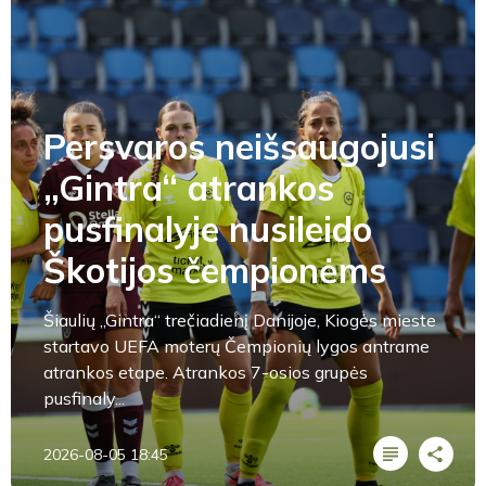
Persvaros neišsaugojusi
„Gintra“ atrankos
pusfinalyje nusileido
Škotijos čempionėms
Šiaulių „Gintra“ trečiadienį Danijoje, Kiogės mieste
startavo UEFA moterų Čempionių lygos antrame
atrankos etape. Atrankos 7-osios grupės
pusfinaly...
2026-08-05 18:45