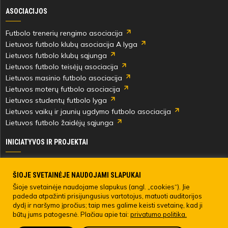
ASOCIACIJOS
Rokas
Futbolo trenerių rengimo asociacija
Čiuželis
Lietuvos futbolo klubų asociacija A lyga
Lietuvos futbolo klubų sąjunga
Lietuvos futbolo teisėjų asociacija
Lietuvos masinio futbolo asociacija
Lietuvos moterų futbolo asociacija
54'
Lietuvos studentų futbolo lyga
min
Lietuvos vaikų ir jaunių ugdymo futbolo asociacija
Lietuvos futbolo žaidėjų sąjunga
INICIATYVOS IR PROJEKTAI
Skautingas Lietuvoje ir užsienyje
Paramos fondai
ŠIOJE SVETAINĖJE NAUDOJAMI SLAPUKAI
58'
Medicinos centras
Šioje svetainėje naudojame slapukus (angl. „cookies“). Jie
min
padeda atpažinti prisijungusius vartotojus, matuoti auditorijos
Live Your Goals
dydį ir naršymo įpročius; taip mes galime keisti svetainę, kad ji
būtų jums patogesnė. Plačiau apie tai:
privatumo politika.
© 2022 LIETUVOS FUTBOLO FEDERACIJA. Visos teisės saugomos.
Timur