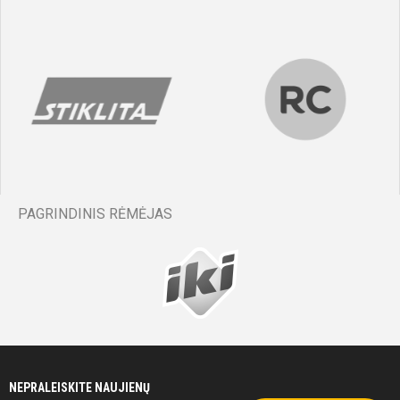
min
Raigardas
Navardauskas
35'
min
PAGRINDINIS RĖMĖJAS
Adomas
Lalas
Antras
kėlinys
NEPRALEISKITE NAUJIENŲ