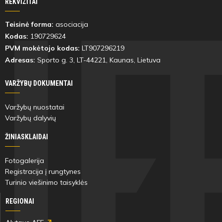
REKVIZITAI
46'
Teisinė forma:
asociacija
min
Kodas:
190729624
PVM mokėtojo kodas:
LT907296219
Matas
Džiugas
Adresas:
Sporto g. 3, LT-
44221
, Kaunas, Lietuva
Nimyčius
Plaščynskas
VARŽYBŲ DOKUMENTAI
Varžybų nuostatai
46'
Varžybų dalyvių
min
ŽINIASKLAIDAI
Timur
Ignas
Fotogalerija
Rudenko
Visockis
Registracija į rungtynes
Turinio viešinimo taisyklės
REGIONAI