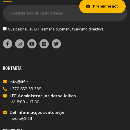
Prenumeruoti
46'
min
Susipažinau su
LFF asmens duomenų tvarkymo direktyva
Augustinas
Adomas
Rojus
Lalas
KONTAKTAI
46'
info@lff.lt
min
+370 652 33 339
LFF Administracijos darbo laikas
Markas
Joris
I-V: 8:00 – 17:00
Bystriakovas
Jokšas
Dėl informacijos svetainėje
media@lff.lt