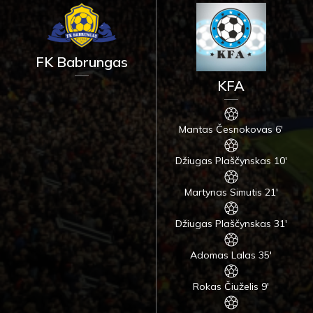
FK Babrungas
KFA
Mantas Česnokovas 6'
Džiugas Plaščynskas 10'
Martynas Simutis 21'
Džiugas Plaščynskas 31'
Adomas Lalas 35'
Rokas Čiuželis 9'