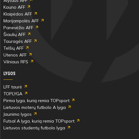
46'
Alytaus AFF
min
Kauno AFF
Klaipėdos AFF
Marijampolės AFF
Benas
Mantas
Panevėžio AFF
Kondraškinas
Česnokovas
Šiaulių AFF
Tauragės AFF
Telšių AFF
Utenos AFF
Vilniaus RFS
46'
min
LYGOS
LFF taurė
Domantas
Ainoras
TOPLYGA
Bučas
Petkus
Pirma lyga, kurią remia TOPsport
Lietuvos moterų futbolo A lyga
Jaunimo lygos
Futsal A lyga, kurią remia TOPsport
Lietuvos studentų futbolo lyga
54'
min