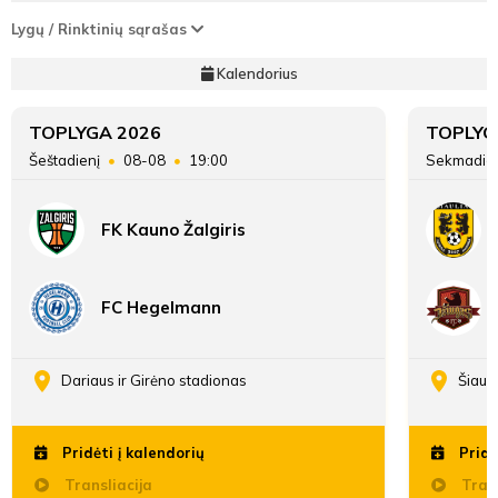
Antrasis
Klaipėdos FM B
Joris
31
Taškai
33
Lygų / Rinktinių sąrašas
asistentas
Kabelka
42'
Kalendorius
min
Įvarčių
54:22
48:18
Pirmasis
Jokūbas
skirtumas
asistentas
Kniukšta
TOPLYGA 2026
TOPLYG
Šeštadienį
08-08
19:00
Sekmadie
ATSARGINIAI ŽAIDĖJAI
ATSARGINIAI ŽAIDĖJAI
Kajus
FK Kauno Žalgiris
Šilinskas
42'
FC Hegelmann
min
Dariaus ir Girėno stadionas
Šiaul
Pridėti į kalendorių
Pridė
Kajus
Transliacija
Šilinskas
Trans