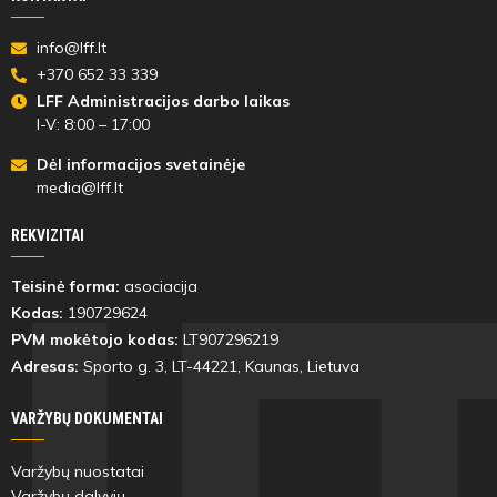
52'
min
info@lff.lt
+370 652 33 339
LFF Administracijos darbo laikas
I-V: 8:00 – 17:00
Dėl informacijos svetainėje
media@lff.lt
52'
min
REKVIZITAI
Teisinė forma:
asociacija
Kęstutis
Kodas:
190729624
Čiapas
PVM mokėtojo kodas:
LT907296219
Adresas:
Sporto g. 3, LT-
44221
, Kaunas, Lietuva
VARŽYBŲ DOKUMENTAI
52'
Varžybų nuostatai
min
Varžybų dalyvių