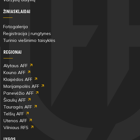
ŽINIASKLAIDAI
Kęstutis
Čiapas
Fotogalerija
Registracija į rungtynes
Turinio viešinimo taisyklės
REGIONAI
52'
min
Alytaus AFF
Kauno AFF
Klaipėdos AFF
Kęstutis
Marijampolės AFF
Čiapas
Panevėžio AFF
Šiaulių AFF
Tauragės AFF
Varžybų
Telšių AFF
pabaiga
Utenos AFF
Vilniaus RFS
LYGOS