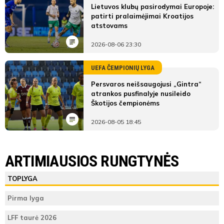
Lietuvos klubų pasirodymai Europoje:
patirti pralaimėjimai Kroatijos
atstovams
2026-08-06 23:30
UEFA ČEMPIONIŲ LYGA
Persvaros neišsaugojusi „Gintra“
atrankos pusfinalyje nusileido
Škotijos čempionėms
2026-08-05 18:45
LYGOS STATISTIKA
FK Banga
Klaipėdos FM B
ARTIMIAUSIOS RUNGTYNĖS
Antras
FK
Klaipėdos
ŽAIDĖJAI
TEISĖJAI
ŽAIDĖJAI
TOPLYGA
kėlinys
Banga
FM B
FK Banga
Justas
Pirma lyga
Teisėjas
Seselskas
2
Vieta lentelėje
1
Kajus
LFF taurė 2026
Šilinskas