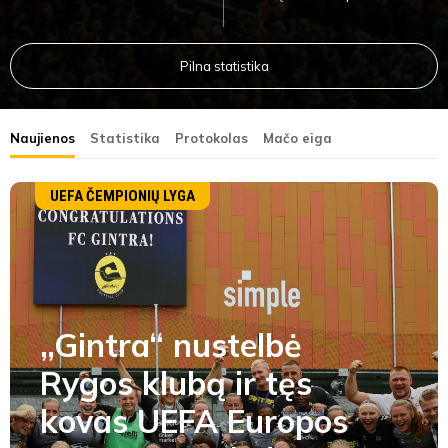
Pilna statistika
Naujienos
Statistika
Protokolas
Mačo eiga
UEFA ČEMPIONIŲ LYGA
„Gintra“ nustelbė
Rygos klubą ir tęs
kovas UEFA Europos