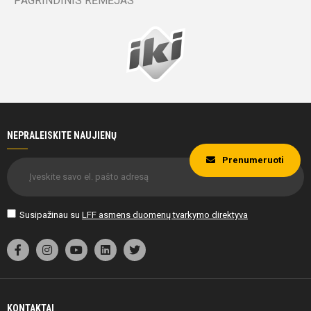
PAGRINDINIS RĖMĖJAS
52'
min
Kęstutis
Čiapas
NEPRALEISKITE NAUJIENŲ
Prenumeruoti
52'
min
Susipažinau su
LFF asmens duomenų tvarkymo direktyva
Kęstutis
Čiapas
KONTAKTAI