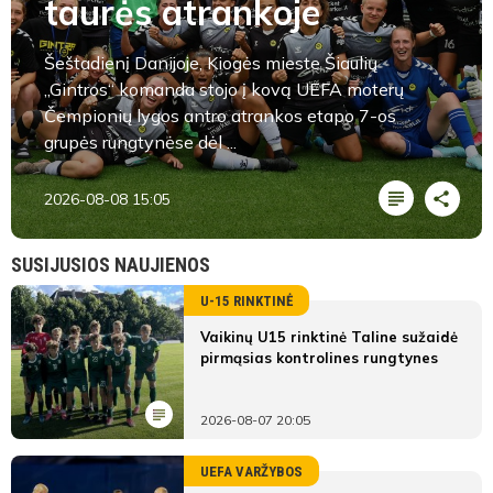
taurės atrankoje
Šeštadienį Danijoje, Kiogės mieste Šiaulių
„Gintros“ komanda stojo į kovą UEFA moterų
Čempionių lygos antro atrankos etapo 7-os
grupės rungtynėse dėl ...
2026-08-08 15:05
SUSIJUSIOS NAUJIENOS
U-15 RINKTINĖ
Vaikinų U15 rinktinė Taline sužaidė
pirmąsias kontrolines rungtynes
2026-08-07 20:05
UEFA VARŽYBOS