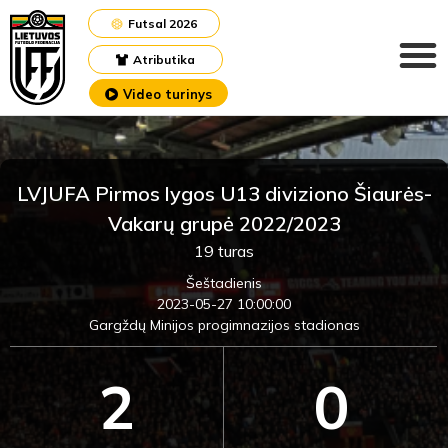
Futsal 2026
Atributika
Video turinys
LVJUFA Pirmos lygos U13 diviziono Šiaurės-
Vakarų grupė 2022/2023
19 turas
Šeštadienis
2023-05-27 10:00:00
Gargždų Minijos progimnazijos stadionas
2
0