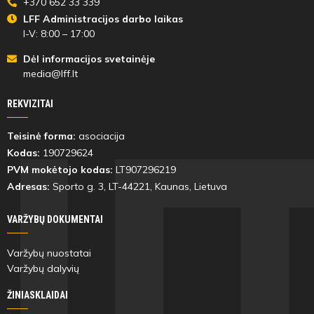
+370 652 33 339
min
LFF Administracijos darbo laikas
I-V: 8:00 – 17:00
Patricja
Milda
Dėl informacijos svetainėje
Penkauskaitė
Ivanciūtė
media@lff.lt
REKVIZITAI
Teisinė forma:
asociacija
61'
Kodas:
190729624
min
PVM mokėtojo kodas:
LT907296219
Adresas:
Sporto g. 3, LT-
44221
, Kaunas, Lietuva
Tuana
Olamide
Yilmaz
Sandra
VARŽYBŲ DOKUMENTAI
Adugbe
Varžybų nuostatai
Varžybų dalyvių
ŽINIASKLAIDAI
68'