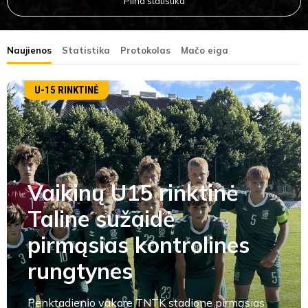
Pilna statistika
Naujienos
Statistika
Protokolas
Mačo eiga
U-15 RINKTINĖ
Vaikinų U15 rinktinė
Taline sužaidė
pirmąsias kontrolines
rungtynes
Penktadienio vakare TNTK stadione pirmąsias