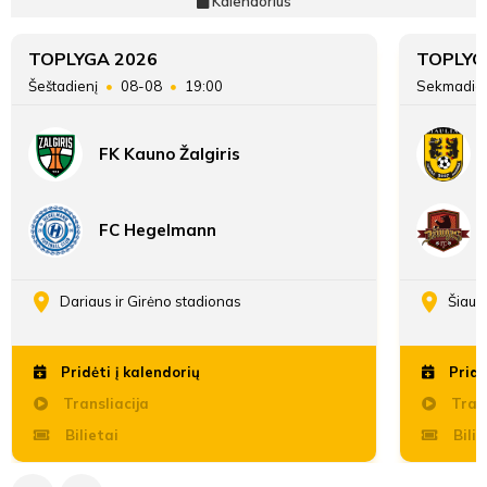
Kalendorius
Įvarčių
9:62
36:17
Maya
skirtumas
Musaskaya
TOPLYGA 2026
TOPLYG
Šeštadienį
08-08
19:00
Sekmadie
FK Kauno Žalgiris
19'
min
FC Hegelmann
Maya
Musaskaya
Dariaus ir Girėno stadionas
Šiaul
Pridėti į kalendorių
Pridė
Transliacija
Trans
21'
Bilietai
Bilie
min