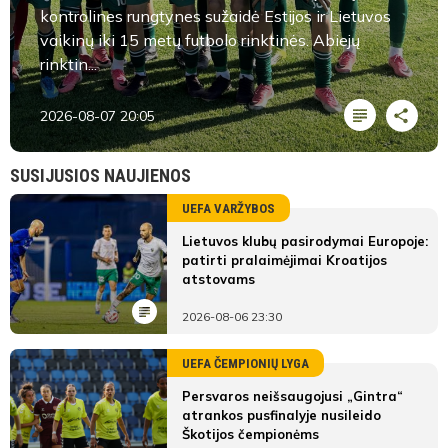
kontrolines rungtynes sužaidė Estijos ir Lietuvos
vaikinų iki 15 metų futbolo rinktinės. Abiejų
rinktin...
2026-08-07 20:05
SUSIJUSIOS NAUJIENOS
UEFA VARŽYBOS
Lietuvos klubų pasirodymai Europoje:
patirti pralaimėjimai Kroatijos
atstovams
2026-08-06 23:30
UEFA ČEMPIONIŲ LYGA
Persvaros neišsaugojusi „Gintra“
atrankos pusfinalyje nusileido
Škotijos čempionėms