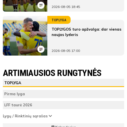
2026-08-05 18:45
TOPLYGA
TOPLYGOS turo apžvalga: dar vienas
naujas lyderis
2026-08-05 17:00
LYGOS STATISTIKA
FK Banga
MFA Žalgiris-MRU
ARTIMIAUSIOS RUNGTYNĖS
Pirmas
FK
MFA Žalgiris-
ŽAIDĖJAI
TEISĖJAI
ŽAIDĖJAI
TOPLYGA
kėlinys
Banga
MRU
FK Banga
Ilona
Pirma lyga
Teisėjas
Birgėlaitė
6
Vieta lentelėje
3
LFF taurė 2026
19'
MFA Žalgiris-MRU
9
Taškai
38
Lygų / Rinktinių sąrašas
min
ATSARGINIAI ŽAIDĖJAI
ATSARGINIAI ŽAIDĖJAI