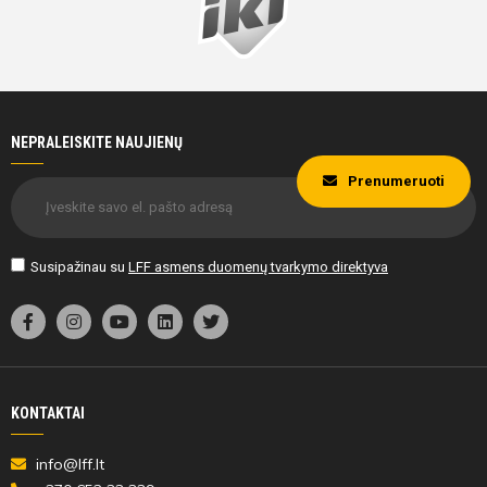
46'
min
Darija
Meda
Mikuckytė
Šeškutė
NEPRALEISKITE NAUJIENŲ
Prenumeruoti
46'
Susipažinau su
LFF asmens duomenų tvarkymo direktyva
min
Patricja
Milda
Penkauskaitė
Ivanciūtė
KONTAKTAI
info@lff.lt
46'