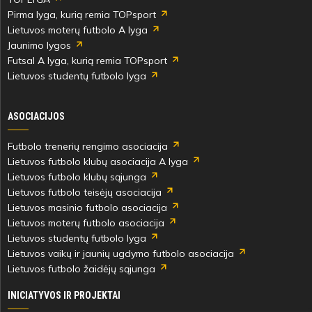
Pirma lyga, kurią remia TOPsport
Vanesa
Ugnė
Lietuvos moterų futbolo A lyga
Gaudutytė
Jonelytė
Jaunimo lygos
Futsal A lyga, kurią remia TOPsport
Lietuvos studentų futbolo lyga
73'
ASOCIACIJOS
min
Futbolo trenerių rengimo asociacija
Lietuvos futbolo klubų asociacija A lyga
Atėnė
Laura
Lietuvos futbolo klubų sąjunga
Streckytė
Grucytė
Lietuvos futbolo teisėjų asociacija
Lietuvos masinio futbolo asociacija
Lietuvos moterų futbolo asociacija
Lietuvos studentų futbolo lyga
Lietuvos vaikų ir jaunių ugdymo futbolo asociacija
73'
Lietuvos futbolo žaidėjų sąjunga
min
INICIATYVOS IR PROJEKTAI
Austėja
Alexandria