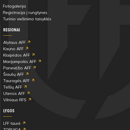
min
Fotogalerija
Registracija į rungtynes
Ugnė
Turinio viešinimo taisyklės
Lazdauskaitė
REGIONAI
Alytaus AFF
Kauno AFF
Klaipėdos AFF
73'
Marijampolės AFF
min
Panevėžio AFF
Šiaulių AFF
Greta
Kamilė
Tauragės AFF
Lenkauskaitė
Pranulytė
Telšių AFF
Utenos AFF
Vilniaus RFS
LYGOS
73'
LFF taurė
min
TOPLYGA