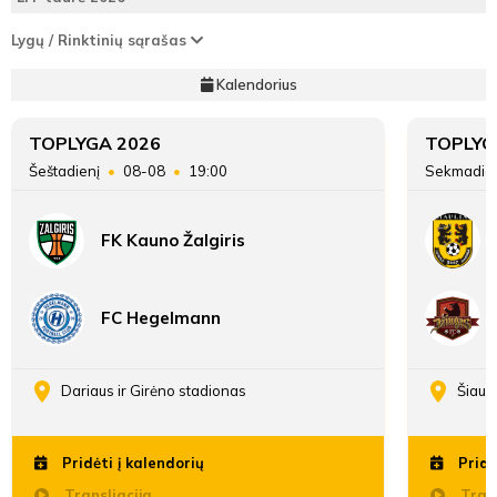
17'
FK Cementininkas
36
Taškai
32
Lygų / Rinktinių sąrašas
min
ATSARGINIAI ŽAIDĖJAI
ATSARGINIAI ŽAIDĖJAI
Kalendorius
Įvarčių
57:36
48:42
Džiugas
skirtumas
Keliuotis
TOPLYGA 2026
TOPLYG
Šeštadienį
08-08
19:00
Sekmadie
FK Kauno Žalgiris
17'
min
FC Hegelmann
Džiugas
Keliuotis
Dariaus ir Girėno stadionas
Šiaul
Pridėti į kalendorių
Pridė
Matas
Barauskas
Transliacija
Trans