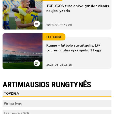
TOPLYGOS turo apžvalga: dar vienas
naujas lyderis
2026-08-05 17:00
LFF TAURĖ
Kaune – futbolo savaitgalis: LFF
taurės finalas vyks spalio 11-ąją
2026-08-05 15:15
LYGOS STATISTIKA
FK Nemunas
FK Cementininkas
ARTIMIAUSIOS RUNGTYNĖS
Pirmas
FK
FK
ŽAIDĖJAI
TEISĖJAI
ŽAIDĖJAI
TOPLYGA
kėlinys
Nemunas
Cementininkas
FK Nemunas
Lukas
Pirma lyga
Teisėjas
Ruseckas
5
Vieta lentelėje
7
LFF taurė 2026