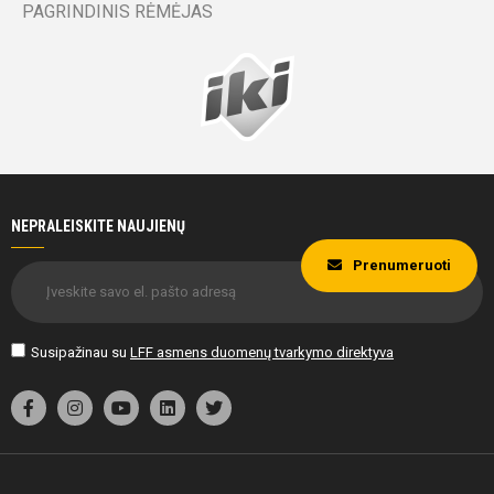
kėlinys
PAGRINDINIS RĖMĖJAS
Domas
Julijus
Barauskas
Tamošiūnas
64'
min
NEPRALEISKITE NAUJIENŲ
Prenumeruoti
64'
Susipažinau su
LFF asmens duomenų tvarkymo direktyva
min
Yaroslav
Domas
Bohdanovych
Nacickas