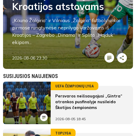
Kroatijos atstovams
„Kauno Žalgirio“ ir Vilniaus „Žalgirio“ futbolininkai
pirmose rungtynėse neprilygo varžovams iš
Kroatijos – Zagrebo „Dinamo“ ir Splito „Hajduk“
ekipom...
2026-08-06 23:30
SUSIJUSIOS NAUJIENOS
UEFA ČEMPIONIŲ LYGA
Persvaros neišsaugojusi „Gintra“
atrankos pusfinalyje nusileido
Škotijos čempionėms
2026-08-05 18:45
TOPLYGA