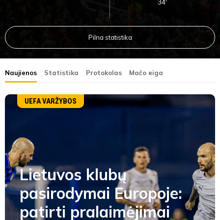
34'
Pilna statistika
Naujienos
Statistika
Protokolas
Mačo eiga
UEFA VARŽYBOS
Lietuvos klubų
pasirodymai Europoje:
patirti pralaimėjimai