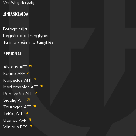
Varžybų dalyvių
64'
ŽINIASKLAIDAI
min
Fotogalerija
Registracija į rungtynes
Yaroslav
Domas
Turinio viešinimo taisyklės
Bohdanovych
Nacickas
REGIONAI
Alytaus AFF
Kauno AFF
64'
Klaipėdos AFF
min
Marijampolės AFF
Panevėžio AFF
Vitalijus
Gabrielius
Šiaulių AFF
Zajenčkauskas
Domkus
Tauragės AFF
Telšių AFF
Utenos AFF
Vilniaus RFS