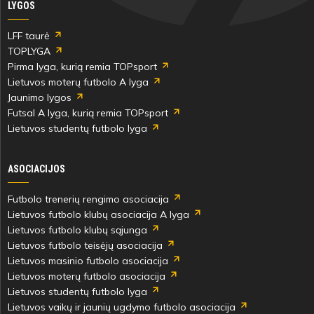
LYGOS
64'
min
LFF taurė
TOPLYGA
Domas
Julijus
Pirma lyga, kurią remia TOPsport
Barauskas
Tamošiūnas
Lietuvos moterų futbolo A lyga
Jaunimo lygos
Futsal A lyga, kurią remia TOPsport
Lietuvos studentų futbolo lyga
64'
ASOCIACIJOS
min
Futbolo trenerių rengimo asociacija
Yaroslav
Domas
Lietuvos futbolo klubų asociacija A lyga
Bohdanovych
Nacickas
Lietuvos futbolo klubų sąjunga
Lietuvos futbolo teisėjų asociacija
Lietuvos masinio futbolo asociacija
Lietuvos moterų futbolo asociacija
Lietuvos studentų futbolo lyga
64'
Lietuvos vaikų ir jaunių ugdymo futbolo asociacija