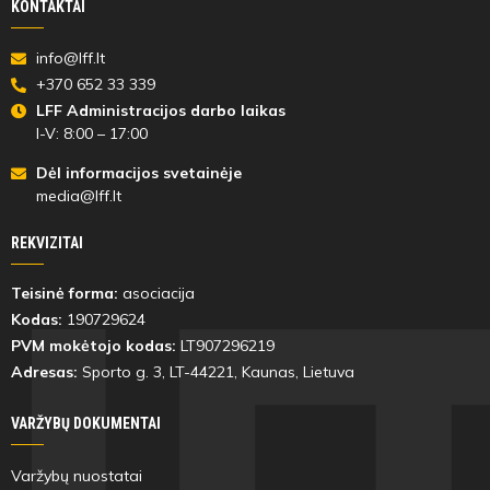
KONTAKTAI
info@lff.lt
64'
+370 652 33 339
min
LFF Administracijos darbo laikas
I-V: 8:00 – 17:00
Vitalijus
Gabrielius
Dėl informacijos svetainėje
Zajenčkauskas
Domkus
media@lff.lt
REKVIZITAI
Teisinė forma:
asociacija
64'
Kodas:
190729624
min
PVM mokėtojo kodas:
LT907296219
Adresas:
Sporto g. 3, LT-
44221
, Kaunas, Lietuva
Domas
Julijus
Barauskas
Tamošiūnas
VARŽYBŲ DOKUMENTAI
Varžybų nuostatai