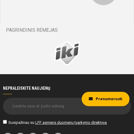
Eimantas
Budreckas
PAGRINDINIS RĖMĖJAS
30'
min
Eimantas
Budreckas
NEPRALEISKITE NAUJIENŲ
Prenumeruoti
30'
min
Susipažinau su
LFF asmens duomenų tvarkymo direktyva