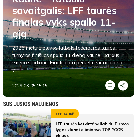
savaitgalis: LFF taurės
finalas vyks spalio 11-
ąją
2026 metų Lietuvos futbolo federacijos taurės
turnyras finišuos spalio 11 dieną Kaune, Dariaus ir
Girėno stadione. Finalo data perkelta viena diena
v...
2026-08-05 15:15
SUSIJUSIOS NAUJIENOS
LFF TAURĖ
LFF taurės ketvirtfinaliai: du Pirmos
lygos klubai eliminavo TOPLYGOS
ekipas