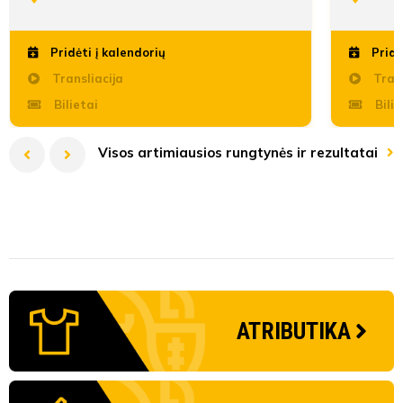
Pridėti į kalendorių
Pridė
Transliacija
Trans
8'
Bilietai
Bilie
min
Visos artimiausios rungtynės ir rezultatai
Simonas
Stankevičius
I lyga remiama TOPsport 2026
LFF Taurė 2026 pagrindinis etapas
2026 m. Moterų A lyga
II lyga A divizionas 2026
Elitinės jaunių lygos U18 divizionas 2026/2027 B grupė
2027 UEFA Under-21 - Qualifying competition - Grp8
I lyga 
LFF Tau
2026 m.
II lyga 
PAFF 8x
Penktadienį
Antradienį
Penktadienį
Ketvirtadienį
Penktadienį
Ketvirtadienį
09-01
08-07
08-07
08-07
10-01
08-06
18:00
19:00
19:00
18:00
14:00
Penktadie
Trečiadien
Sekmadie
Antradien
Penktadie
Ketvirtadi
20'
FC Hegelmann B
FK Minija
Vengrija
FK Panevėžys B
FK Sūduva
MFA Žalgiris-MRU
min
ATRIBUTIKA
FK Garliava
DFK Dainava
Kauno rajono FA
Lietuva
FK Nevėžis
KFA
Linas
Ausmonas