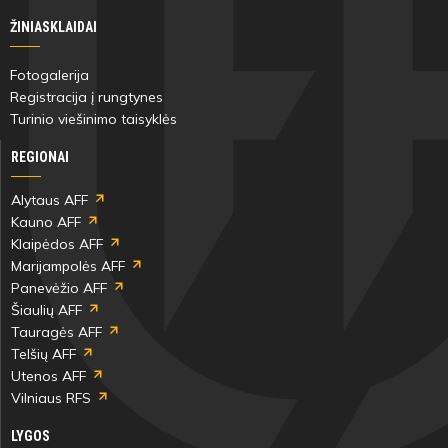
Marius
ŽINIASKLAIDAI
Madsen
Fotogalerija
Registracija į rungtynes
Turinio viešinimo taisyklės
33'
REGIONAI
min
Alytaus AFF
Kauno AFF
Marius
Klaipėdos AFF
Madsen
Marijampolės AFF
Panevėžio AFF
Šiaulių AFF
Tauragės AFF
Telšių AFF
33'
Utenos AFF
min
Vilniaus RFS
LYGOS