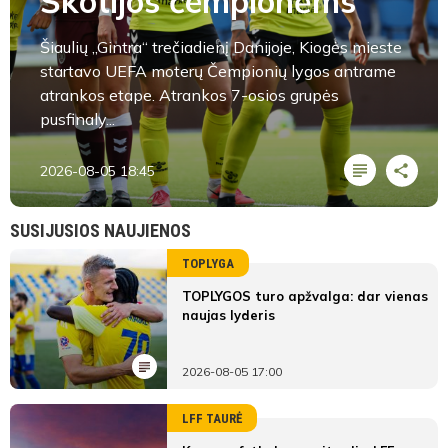
Škotijos čempionėms
Šiaulių „Gintra“ trečiadienį Danijoje, Kiogės mieste
startavo UEFA moterų Čempionių lygos antrame
atrankos etape. Atrankos 7-osios grupės
pusfinaly...
2026-08-05 18:45
SUSIJUSIOS NAUJIENOS
TOPLYGA
TOPLYGOS turo apžvalga: dar vienas
naujas lyderis
2026-08-05 17:00
LFF TAURĖ