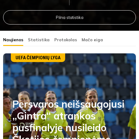
Pilna statistika
Naujienos
Statistika
Protokolas
Mačo eiga
UEFA ČEMPIONIŲ LYGA
Persvaros neišsaugojusi
„Gintra“ atrankos
pusfinalyje nusileido