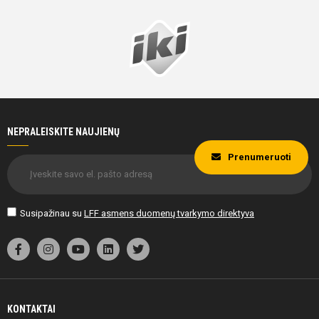
Markus
93
Rojus
Klenovskij
Kavaliauskas
ATSARGINIAI ŽAIDĖJAI
ATSARGINIAI ŽAIDĖJAI
Eimantas
Orestas
33'
12
8
NEPRALEISKITE NAUJIENŲ
Rupšys
(G)
Saveikis
min
Prenumeruoti
Lukas
Lukas
4
30
Marius
Antanavičius
Matkevičius
Madsen
Susipažinau su
LFF asmens duomenų tvarkymo direktyva
Deimantas
Simas
24
31
Visockis
Gegužis
Kajus
Titas
33'
28
32
Ivanauskas
Bernackas
min
KONTAKTAI