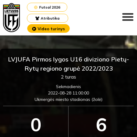
Futsal 2026
Atributika
Video turinys
LVJUFA Pirmos lygos U16 diviziono Pietų-
Rytų regiono grupė 2022/2023
2 turas
Sekmadienis
2022-08-28 11:00:00
Ukmergės miesto stadionas (žolė)
0
6