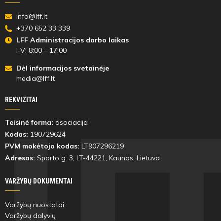
Matas
Aleksander
29
60
info@lff.lt
Marius
Dambauskas
Denkovski
Madsen
+370 652 33 339
LFF Administracijos darbo laikas
Rapolas
Marek
40
92
I-V: 8:00 – 17:00
Putinauskas
Kozlovskij
Dėl informacijos svetainėje
media@lff.lt
Dominykas
33'
77
Uselis
min
REKVIZITAI
Teisinė forma:
asociacija
Marius
Kodas:
190729624
Madsen
PVM mokėtojo kodas:
LT907296219
Adresas:
Sporto g. 3, LT-
44221
, Kaunas, Lietuva
VARŽYBŲ DOKUMENTAI
33'
min
Varžybų nuostatai
Varžybų dalyvių