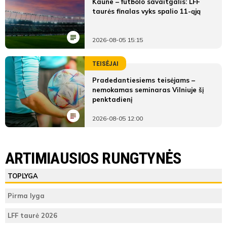
Kaune – futbolo savaitgalis: LFF
taurės finalas vyks spalio 11-ąją
2026-08-05 15:15
TEISĖJAI
Pradedantiesiems teisėjams –
nemokamas seminaras Vilniuje šį
penktadienį
2026-08-05 12:00
LYGOS STATISTIKA
FK Ukmergės Vienybė
Vilniaus BFA
ARTIMIAUSIOS RUNGTYNĖS
Pirmas
FK Ukmergės
Vilniaus
ŽAIDĖJAI
TEISĖJAI
ŽAIDĖJAI
TOPLYGA
kėlinys
Vienybė
BFA
FK Ukmergės Vienybė
Kostas
Yuriy
Emilis
Pirma lyga
11
Teisėjas
22
Kukta
(C)
Solovyov
Bajoras
(C)
Vieta
5
4
LFF taurė 2026
lentelėje