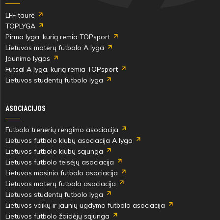
Marius
LFF taurė
Madsen
TOPLYGA
Pirma lyga, kurią remia TOPsport
Lietuvos moterų futbolo A lyga
Jaunimo lygos
Futsal A lyga, kurią remia TOPsport
33'
Lietuvos studentų futbolo lyga
min
ASOCIACIJOS
Marius
Madsen
Futbolo trenerių rengimo asociacija
Lietuvos futbolo klubų asociacija A lyga
Lietuvos futbolo klubų sąjunga
Lietuvos futbolo teisėjų asociacija
Lietuvos masinio futbolo asociacija
36'
Lietuvos moterų futbolo asociacija
min
Lietuvos studentų futbolo lyga
Lietuvos vaikų ir jaunių ugdymo futbolo asociacija
Lietuvos futbolo žaidėjų sąjunga