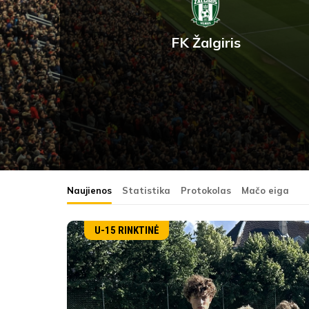
FK Žalgiris
Naujienos
Statistika
Protokolas
Mačo eiga
U-15 RINKTINĖ