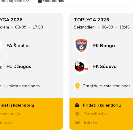
tinių sąrašas
Kalendorius
Teisėjas
Edgaras Edas Dirmeikis
11'
Vieta lentelėje
YGA 2026
TOPLYGA 2026
Sabrina Shayane
min
Guimaraes Batista D
dienį
08-09
17:00
Sekmadienį
08-09
18:45
Souza
Taškai
FA Šiauliai
FK Banga
Įvarčių skirtumas
Agata Marija Kairytė
40'
Karilė Liužinaitė
min
FC Džiugas
FK Sūduva
45'+2'
aulių miesto stadionas
Gargždų miesto stadionas
min
idėti į kalendorių
Pridėti į kalendorių
ansliacija
Transliacija
Antras kėlinys
ilietai
Bilietai