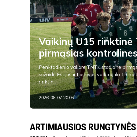
Vaikinų U15 rinktinė 
pirmąsias kontroline
Penktadienio vakare TNTK stadione pirmąs
sužaidė Estijos ir Lietuvos vaikinų iki 15 me
rinktin...
2026-08-07 20:05
FK Žalgiris
ARTIMIAUSIOS RUNGTYNĖS
ŽAIDĖJAI
FK Žalgiris