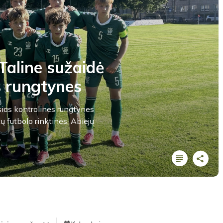
Taline sužaidė
s rungtynes
ias kontrolines rungtynes
tų futbolo rinktinės. Abiejų
LYGOS STATISTIKA
Pirmas kėlinys
TEISĖJAI