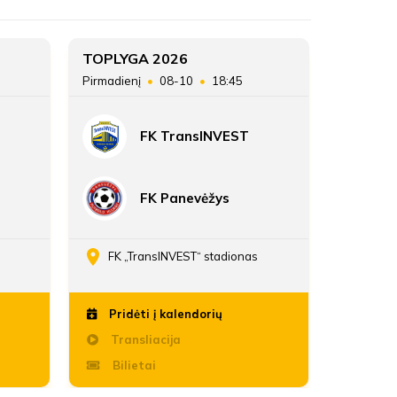
FC Hegelmann
4
TOPLYGA 2026
TOPLYG
e
Pirmadienį
08-10
18:45
Sekmadie
ATSARGINIAI ŽAIDĖJAI
24
FK TransINVEST
25:35
FK Panevėžys
FK „TransINVEST“ stadionas
Daria
Pridėti į kalendorių
Pridė
Transliacija
Trans
Bilietai
Bili