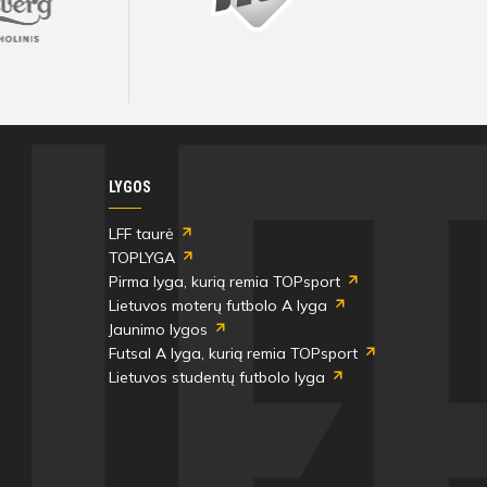
Visos artimiausios rungtynės ir rezultatai
Visos artimiausios rungtynės ir rezultatai
Visos artimiausios rungtynės ir rezultatai
Visos artimiausios rungtynės ir rezultatai
Visos artimiausios rungtynės ir rezultatai
Visos artimiausios rungtynės ir rezultatai
LYGOS
LFF taurė
TOPLYGA
Pirma lyga, kurią remia TOPsport
Lietuvos moterų futbolo A lyga
Jaunimo lygos
Futsal A lyga, kurią remia TOPsport
Lietuvos studentų futbolo lyga