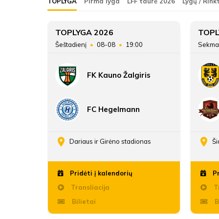
TOPLYGA
Pirma lyga
LFF taurė 2026
Lygų / Rink
FK Žalgiris
5
TOPLYGA 2026
TOPL
45
Šeštadienį
08-08
19:00
Sekma
ATSARGINIAI ŽAIDĖJAI
16
FK Kauno Žalgiris
19:45
FC Hegelmann
enos
Dariaus ir Girėno stadionas
Ši
Pridėti į kalendorių
Pr
Transliacija
Tr
Bilietai
B