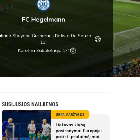
FC Hegelmann
brina Shayane Guimaraes Batista De Souza
11'
Karolina Zabolotnaja 17'
SUSIJUSIOS NAUJIENOS
UEFA VARŽYBOS
Lietuvos klubų
pasirodymai Europoje:
patirti pralaimėjimai