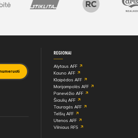
Varžybų pabaiga
REGIONAI
Alytaus AFF
numeruoti
Kauno AFF
Klaipėdos AFF
Marijampolės AFF
Panevėžio AFF
Šiaulių AFF
Tauragės AFF
Telšių AFF
Utenos AFF
Vilniaus RFS