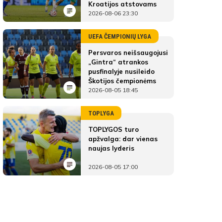
Kroatijos atstovams
2026-08-06 23:30
UEFA ČEMPIONIŲ LYGA
Persvaros neišsaugojusi
„Gintra“ atrankos
pusfinalyje nusileido
Škotijos čempionėms
2026-08-05 18:45
TOPLYGA
TOPLYGOS turo
apžvalga: dar vienas
naujas lyderis
2026-08-05 17:00
FC Hegelmann
ŽAIDĖJAI
FC Hegelmann