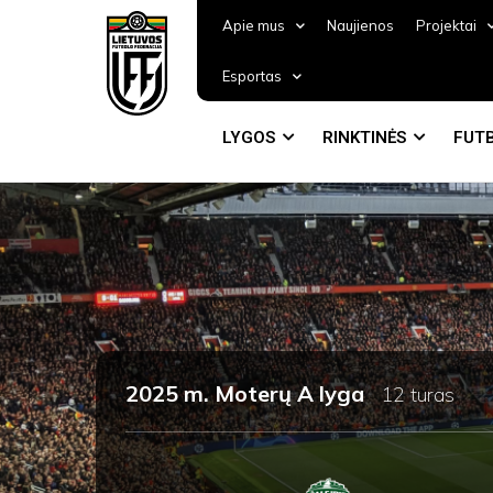
Apie mus
Naujienos
Projektai
Esportas
LYGOS
RINKTINĖS
FUTB
2025 m. Moterų A lyga
12 turas