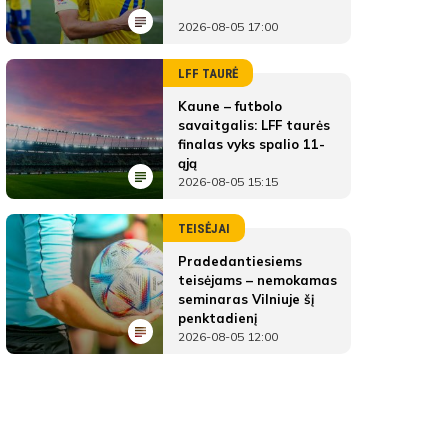
2026-08-05 17:00
LFF TAURĖ
Kaune – futbolo
savaitgalis: LFF taurės
finalas vyks spalio 11-
ąją
2026-08-05 15:15
TEISĖJAI
Pradedantiesiems
teisėjams – nemokamas
seminaras Vilniuje šį
penktadienį
2026-08-05 12:00
MFA Žalgiris-MRU
ŽAIDĖJAI
MFA Žalgiris-MRU