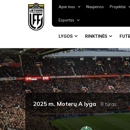
Apie mus
Naujienos
Projektai
Esportas
LYGOS
RINKTINĖS
FUTB
2025 m. Moterų A lyga
8 turas