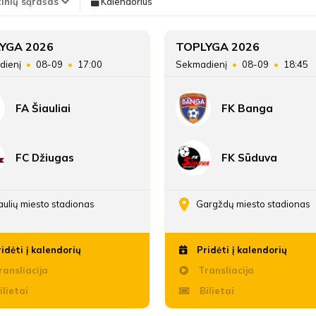
tinių sąrašas
Kalendorius
Teisėjas
Deividas Alšauskas
4'
Vieta lentelėje
YGA 2026
TOPLYGA 2026
Ugnė Lazdauskaitė
min
dienį
08-09
17:00
Sekmadienį
08-09
18:45
Taškai
FA Šiauliai
FK Banga
4'
Įvarčių skirtumas
Ugnė Lazdauskaitė
min
FC Džiugas
FK Sūduva
29'
Elzė Kiškūnaitė
min
aulių miesto stadionas
Gargždų miesto stadionas
idėti į kalendorių
Pridėti į kalendorių
29'
Elzė Kiškūnaitė
ansliacija
Transliacija
min
ilietai
Bilietai