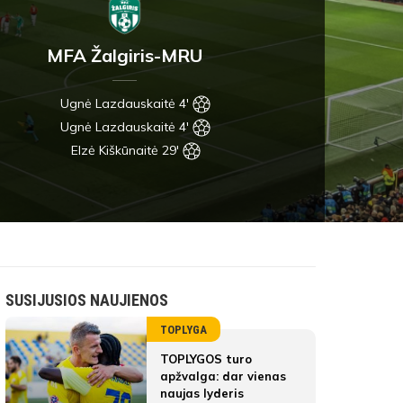
MFA Žalgiris-MRU
Ugnė Lazdauskaitė 4'
Ugnė Lazdauskaitė 4'
Elzė Kiškūnaitė 29'
SUSIJUSIOS NAUJIENOS
TOPLYGA
TOPLYGOS turo
apžvalga: dar vienas
naujas lyderis