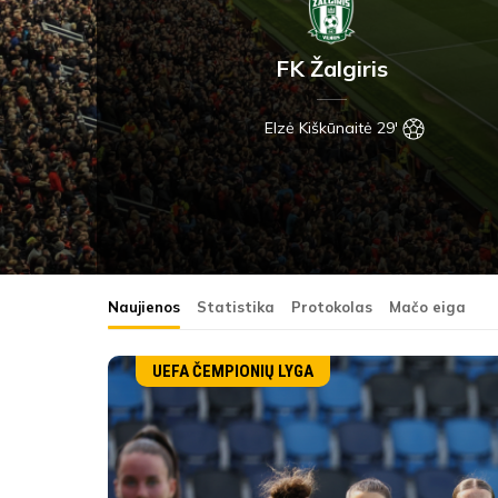
FK Žalgiris
Elzė Kiškūnaitė 29'
Naujienos
Statistika
Protokolas
Mačo eiga
UEFA ČEMPIONIŲ LYGA