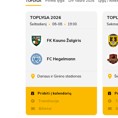
TOPLYGA
Pirma lyga
LFF taurė 2026
Lygų / Rink
FK Žalgiris
5
TOPLYGA 2026
TOPL
45
Šeštadienį
08-08
19:00
Sekma
ATSARGINIAI ŽAIDĖJAI
16
FK Kauno Žalgiris
19:45
FC Hegelmann
enos
Dariaus ir Girėno stadionas
Ši
Pridėti į kalendorių
Pr
Transliacija
Tr
Bilietai
B