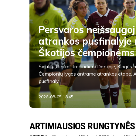
Persvaros neišsaugoj
atrankos pusfinalyje 
Škotijos čempionėms
Šiaulių „Gintra“ trečiadienį Danijoje, Kiogė
Čempionių lygos antrame atrankos etape. A
pusfinaly...
2026-08-05 18:45
FK Žalgiris
ARTIMIAUSIOS RUNGTYNĖS
ŽAIDĖJAI
FK Žalgiris