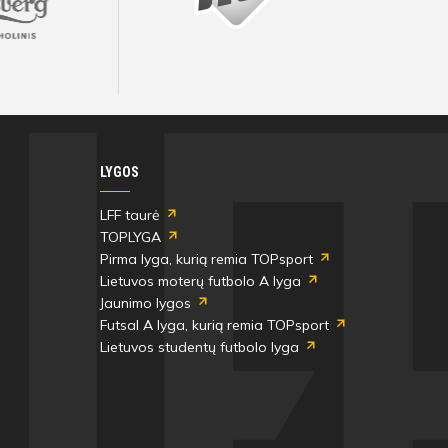
Visos artimiausios rungtynės ir rezultatai
Visos artimiausios rungtynės ir rezultatai
Visos artimiausios rungtynės ir rezultatai
Visos artimiausios rungtynės ir rezultatai
Visos artimiausios rungtynės ir rezultatai
Visos artimiausios rungtynės ir rezultatai
LYGOS
LFF taurė
TOPLYGA
Pirma lyga, kurią remia TOPsport
Lietuvos moterų futbolo A lyga
Jaunimo lygos
Futsal A lyga, kurią remia TOPsport
Lietuvos studentų futbolo lyga