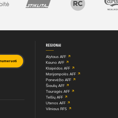
Maya Musaskaya
min
Milda Ivanciūtė
70'
Ayuri Terawaki
min
REGIONAI
Irūna Blaškytė
70'
Maya Musaskaya
min
Alytaus AFF
numeruoti
Kauno AFF
Klaipėdos AFF
Marijampolės AFF
Milda Ivanciūtė
70'
Panevėžio AFF
Ayuri Terawaki
min
Šiaulių AFF
Tauragės AFF
Telšių AFF
Irūna Blaškytė
70'
Utenos AFF
Maya Musaskaya
min
Vilniaus RFS