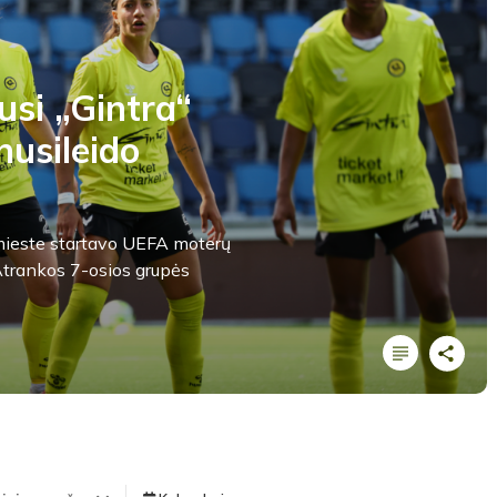
usi „Gintra“
nusileido
s mieste startavo UEFA moterų
trankos 7-osios grupės
LYGOS STATISTIKA
Pirmas kėlinys
TEISĖJAI