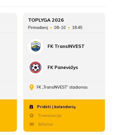
MFA Žalgiris-MRU
3
TOPLYGA 2026
TOPLYG
Pirmadienį
08-10
18:45
Sekmadie
ATSARGINIAI ŽAIDĖJAI
38
FK TransINVEST
36:17
FK Panevėžys
FK „TransINVEST“ stadionas
Daria
Pridėti į kalendorių
Pridė
Transliacija
Trans
Bilietai
Bili