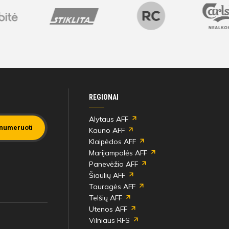
Bilietai
REGIONAI
Alytaus AFF
numeruoti
Kauno AFF
Klaipėdos AFF
Marijampolės AFF
Panevėžio AFF
Šiaulių AFF
Tauragės AFF
Telšių AFF
Utenos AFF
Vilniaus RFS