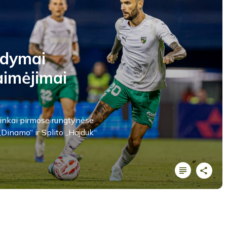
odymai
laimėjimai
lininkai pirmose rungtynėse
„Dinamo“ ir Splito „Hajduk“
LYGOS STATISTIKA
Varžybų pabaiga