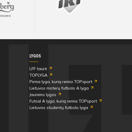
Bili
Visos artimiausios rungtynės ir rezultatai
Visos artimiausios rungtynės ir rezultatai
Visos artimiausios rungtynės ir rezultatai
Visos artimiausios rungtynės ir rezultatai
Visos artimiausios rungtynės ir rezultatai
Visos artimiausios rungtynės ir rezultatai
LYGOS
LFF taurė
TOPLYGA
Pirma lyga, kurią remia TOPsport
Lietuvos moterų futbolo A lyga
Jaunimo lygos
Futsal A lyga, kurią remia TOPsport
Lietuvos studentų futbolo lyga