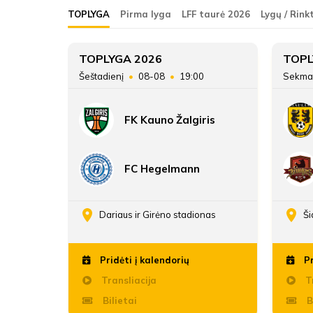
ŽAIDĖJAI
FK Žalgiris
TOPLYGA
Pirma lyga
LFF taurė 2026
Lygų / Rink
FK Žalgiris
ATSARGINIAI ŽAIDĖJAI
6
TOPLYGA 2026
TOPL
45
Šeštadienį
08-08
19:00
Sekma
24
FK Kauno Žalgiris
69:33
FC Hegelmann
enos
Dariaus ir Girėno stadionas
Ši
Pridėti į kalendorių
Pr
Transliacija
Tr
Bilietai
B