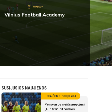
Vilnius Football Academy
SUSIJUSIOS NAUJIENOS
UEFA ČEMPIONIŲ LYGA
Persvaros neišsaugojusi
„Gintra“ atrankos