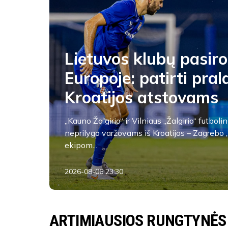
Lietuvos klubų pasir
Europoje: patirti pra
Kroatijos atstovams
„Kauno Žalgirio“ ir Vilniaus „Žalgirio“ futbo
neprilygo varžovams iš Kroatijos – Zagrebo 
ekipom...
2026-08-06 23:30
FK Žalgiris
ARTIMIAUSIOS RUNGTYNĖS