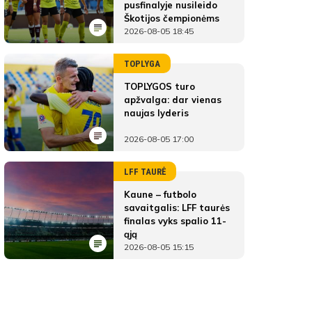
pusfinalyje nusileido
Škotijos čempionėms
2026-08-05 18:45
TOPLYGA
TOPLYGOS turo
apžvalga: dar vienas
naujas lyderis
2026-08-05 17:00
LFF TAURĖ
Kaune – futbolo
savaitgalis: LFF taurės
finalas vyks spalio 11-
ąją
2026-08-05 15:15
Vilnius Football Academy