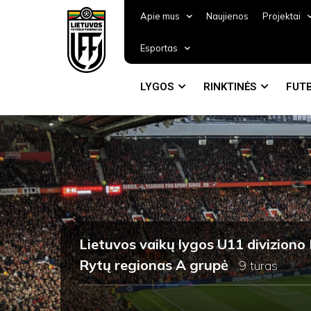
Apie mus
Naujienos
Projektai
Esportas
LYGOS
RINKTINĖS
FUTB
Lietuvos vaikų lygos U11 divizio
Rytų regionas A grupė
9 turas