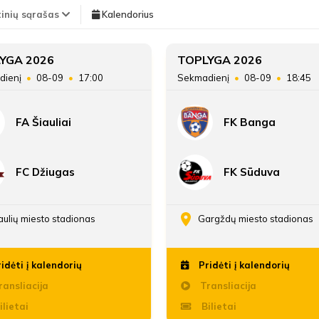
TEISĖJAI
tinių sąrašas
Kalendorius
Vieta lentelėje
YGA 2026
TOPLYGA 2026
dienį
08-09
17:00
Sekmadienį
08-09
18:45
Taškai
FA Šiauliai
FK Banga
Įvarčių skirtumas
FC Džiugas
FK Sūduva
aulių miesto stadionas
Gargždų miesto stadionas
idėti į kalendorių
Pridėti į kalendorių
ansliacija
Transliacija
ilietai
Bilietai