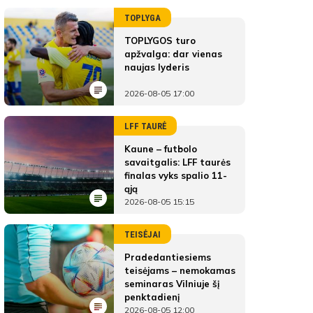
TOPLYGA
TOPLYGOS turo
apžvalga: dar vienas
naujas lyderis
2026-08-05 17:00
LFF TAURĖ
Kaune – futbolo
savaitgalis: LFF taurės
finalas vyks spalio 11-
ąją
2026-08-05 15:15
TEISĖJAI
Pradedantiesiems
teisėjams – nemokamas
seminaras Vilniuje šį
penktadienį
2026-08-05 12:00