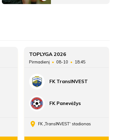
FA Šiauliai B
ŽAIDĖJAI
FA Šiauliai B
FA Šiauliai B
4
TOPLYGA 2026
TOPLYG
Pirmadienį
08-10
18:45
Sekmadie
26
FK TransINVEST
37:21
ATSARGINIAI ŽAIDĖJAI
FK Panevėžys
FK „TransINVEST“ stadionas
Daria