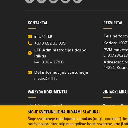
KONTAKTAI
REKVIZITAI
Teisinė form
info@lff.lt
Kodas:
1907
+370 652 33 339
PVM mokėto
LFF Administracijos darbo
LT907296219
laikas
I-V: 8:00 – 17:00
Adresas:
Spo
44221
, Kauna
Dėl informacijos svetainėje
media@lff.lt
VARŽYBŲ DOKUMENTAI
ŽINIASKLAIDAI
Varžybų nuostatai
Fotogalerija
Varžybų dalyvių
Registracija 
ŠIOJE SVETAINĖJE NAUDOJAMI SLAPUKAI
Turinio viešin
Šioje svetainėje naudojame slapukus (angl. „cookies“). Jie 
naršymo įpročius; taip mes galime keisti svetainę, kad ji b