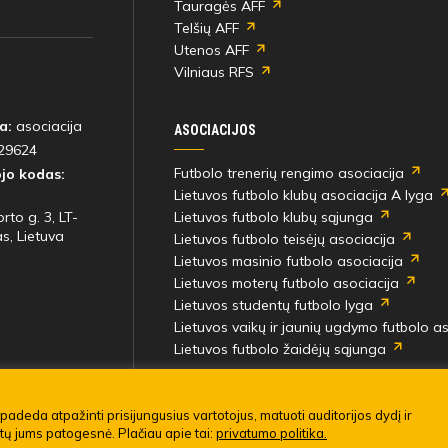
Tauragės AFF
45'
Žilvinas Naujalis
Telšių AFF
min
Utenos AFF
Vilniaus RFS
48'
Gerardas Čepas
a:
asociacija
min
ASOCIACIJOS
29624
Futbolo trenerių rengimo asociacija
jo kodas:
Lietuvos futbolo klubų asociacija A lyga
48'
Gerardas Čepas
rto g. 3, LT-
Lietuvos futbolo klubų sąjunga
min
s, Lietuva
Lietuvos futbolo teisėjų asociacija
Lietuvos masinio futbolo asociacija
Lietuvos moterų futbolo asociacija
Lietuvos studentų futbolo lyga
48'
Gerardas Čepas
Lietuvos vaikų ir jaunių ugdymo futbolo as
min
Lietuvos futbolo žaidėjų sąjunga
į rungtynes
48'
imo taisyklės
Gerardas Čepas
padeda atpažinti prisijungusius vartotojus, matuoti auditorijos dydį ir
min
ūtų jums patogesnė. Plačiau apie tai:
privatumo politika.