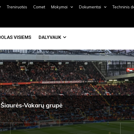
Treniruotės
Comet
Mokymai
Dokumentai
Techninis 
OLAS VISIEMS
DALYVAUK
 Šiaurės-Vakarų grupė