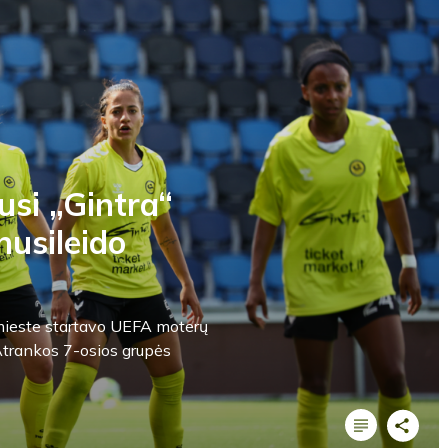
usi „Gintra“
nusileido
s mieste startavo UEFA moterų
trankos 7-osios grupės