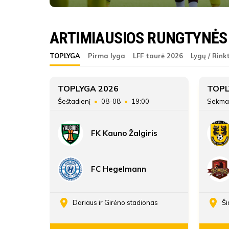
Klaipėdos FM B
ARTIMIAUSIOS RUNGTYNĖS
ŽAIDĖJAI
Klaipėdos FM B
TOPLYGA
Pirma lyga
LFF taurė 2026
Lygų / Rink
Klaipėdos FM B
1
TOPLYGA 2026
TOPL
45
Šeštadienį
08-08
19:00
Sekma
33
FK Kauno Žalgiris
48:18
ATSARGINIAI ŽAIDĖJAI
FC Hegelmann
enos
Dariaus ir Girėno stadionas
Ši