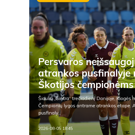
Persvaros neišsaugoj
atrankos pusfinalyje 
Škotijos čempionėms
Šiaulių „Gintra“ trečiadienį Danijoje, Kiogė
Čempionių lygos antrame atrankos etape. A
pusfinaly...
2026-08-05 18:45