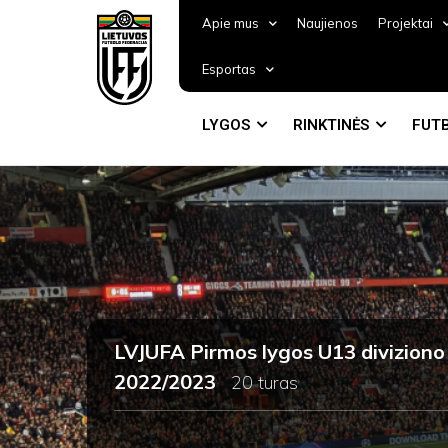
Apie mus
Naujienos
Projektai
Esportas
LYGOS
RINKTINĖS
FUTB
LVJUFA Pirmos lygos U13 diviziono
2022/2023
20 turas