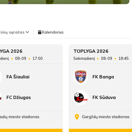
LYGOS STATISTIKA
Pirmas kėlinys
TEISĖJAI
tinių sąrašas
Kalendorius
Teisėjas
Lukas Mečionis
11'
Vieta lentelėje
YGA 2026
TOPLYGA 2026
Nikita Ostrovskij
min
Pirmasis asistentas
Nojus Mečionis
dienį
08-09
17:00
Sekmadienį
08-09
18:45
Taškai
Antrasis asistentas
Jokūbas Kniukšta
FA Šiauliai
FK Banga
11'
Įvarčių skirtumas
Nikita Ostrovskij
min
FC Džiugas
FK Sūduva
11'
Nikita Ostrovskij
min
aulių miesto stadionas
Gargždų miesto stadionas