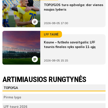
TOPLYGOS turo apžvalga: dar vienas
naujas lyderis
2026-08-05 17:00
LFF TAURĖ
Kaune – futbolo savaitgalis: LFF
taurės finalas vyks spalio 11-ąją
2026-08-05 15:15
LYGOS STATISTIKA
Širvintų SC "Merginos"
FC "Narjantos merginos"
ARTIMIAUSIOS RUNGTYNĖS
Pirmas
Širvintų SC
FC "Narjantos
ŽAIDĖJAI
TEISĖJAI
ŽAIDĖJAI
TOPLYGA
kėlinys
"Merginos"
merginos"
Širvintų SC "Merginos"
Adelina
4'
4'
Pirma lyga
28
Brazauskienė
4'
4'
Vieta
1
3
1
(G)
Diana
LFF taurė 2026
lentelėje