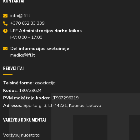
KONTAKTAI
Varžybų
pabaiga
info@lff.lt
+370 652 33 339
LFF Administracijos darbo laikas
I-V: 8:00 – 17:00
Dėl informacijos svetainėje
media@lff.lt
REKVIZITAI
Teisinė forma:
asociacija
Kodas:
190729624
PVM mokėtojo kodas:
LT907296219
Adresas:
Sporto g. 3, LT-
44221
, Kaunas, Lietuva
VARŽYBŲ DOKUMENTAI
Varžybų nuostatai