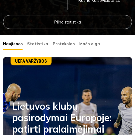
Rusnė Kulševičiūtė 20'
Pilna statistika
Naujienos
Statistika
Protokolas
Mačo eiga
UEFA VARŽYBOS
Lietuvos klubų
pasirodymai Europoje:
patirti pralaimėjimai