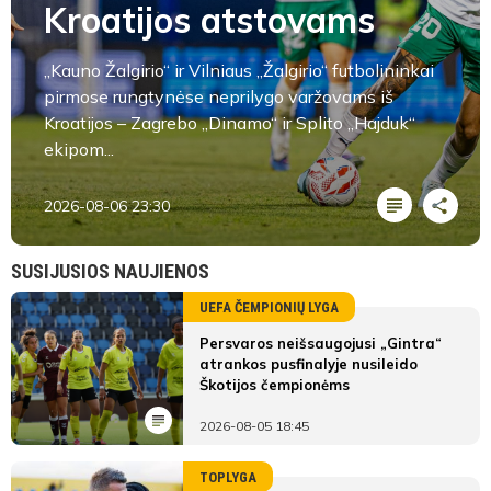
Kroatijos atstovams
„Kauno Žalgirio“ ir Vilniaus „Žalgirio“ futbolininkai
pirmose rungtynėse neprilygo varžovams iš
Kroatijos – Zagrebo „Dinamo“ ir Splito „Hajduk“
ekipom...
2026-08-06 23:30
SUSIJUSIOS NAUJIENOS
UEFA ČEMPIONIŲ LYGA
Persvaros neišsaugojusi „Gintra“
atrankos pusfinalyje nusileido
Škotijos čempionėms
2026-08-05 18:45
TOPLYGA