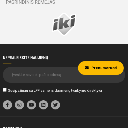
PAGRINDINIS RĖMĖJAS
Rusnė
Kulševičiūtė
40'
min
NEPRALEISKITE NAUJIENŲ
Prenumeruoti
40'
min
Susipažinau su
LFF asmens duomenų tvarkymo direktyva
Rusnė
Kulševičiūtė