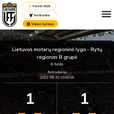
Futsal 2026
Atributika
Video turinys
Lietuvos moterų regioninė lyga - Rytų
regionas B grupė
6 turas
Antradienis
2022-08-30 20:00:00
1
1