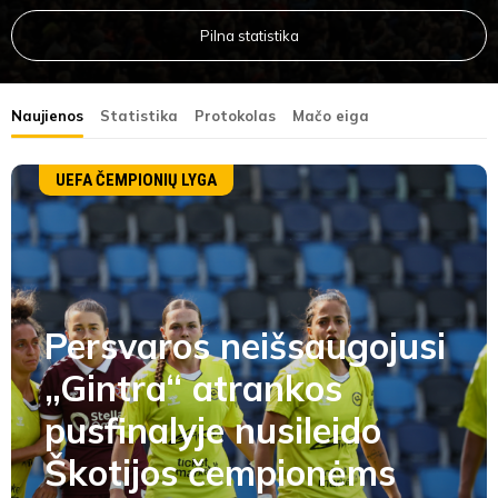
Pilna statistika
Naujienos
Statistika
Protokolas
Mačo eiga
UEFA ČEMPIONIŲ LYGA
Persvaros neišsaugojusi
„Gintra“ atrankos
pusfinalyje nusileido
Škotijos čempionėms