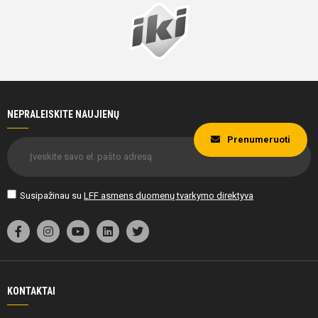
48'
min
Rapolas
Bučnys
NEPRALEISKITE NAUJIENŲ
Prenumeruoti
54'
min
Susipažinau su
LFF asmens duomenų tvarkymo direktyva
Arnas
Rojus
Švoba
Varnas
KONTAKTAI
54'
min