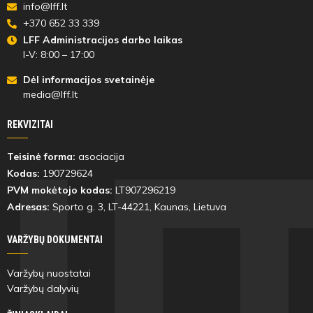
info@lff.lt
+370 652 33 339
Nojus
Dominykas
LFF Administracijos darbo laikas
Vilimavičius
Kripas
I-V: 8:00 – 17:00
Dėl informacijos svetainėje
media@lff.lt
REKVIZITAI
54'
min
Teisinė forma:
asociacija
Kodas:
190729624
Hugas
Gustas
PVM mokėtojo kodas:
LT907296219
Varkulevičius
Ramanauskas
Adresas:
Sporto g. 3, LT-
44221
, Kaunas, Lietuva
VARŽYBŲ DOKUMENTAI
Varžybų nuostatai
56'
Varžybų dalyvių
min