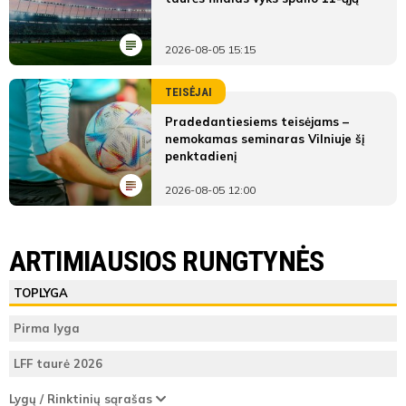
2026-08-05 15:15
TEISĖJAI
Pradedantiesiems teisėjams –
nemokamas seminaras Vilniuje šį
penktadienį
2026-08-05 12:00
LYGOS STATISTIKA
VFA Geležinis vilkas
FA Šiauliai
ARTIMIAUSIOS RUNGTYNĖS
Pirmas
VFA Geležinis
FA
ŽAIDĖJAI
TEISĖJAI
ŽAIDĖJAI
TOPLYGA
kėlinys
vilkas
Šiauliai
VFA Geležinis vilkas
Deividas
Pirma lyga
Teisėjas
Bradulis
Vieta
2
11
LFF taurė 2026
lentelėje
32'
FA Šiauliai
Lygų / Rinktinių sąrašas
min