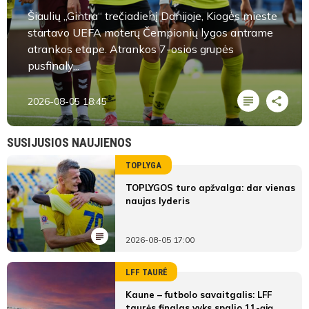
Šiaulių „Gintra“ trečiadienį Danijoje, Kiogės mieste
startavo UEFA moterų Čempionių lygos antrame
atrankos etape. Atrankos 7-osios grupės
pusfinaly...
2026-08-05 18:45
SUSIJUSIOS NAUJIENOS
TOPLYGA
TOPLYGOS turo apžvalga: dar vienas
naujas lyderis
2026-08-05 17:00
LFF TAURĖ
Kaune – futbolo savaitgalis: LFF
taurės finalas vyks spalio 11-ąją