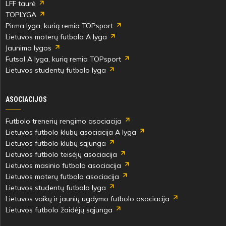
LFF taurė
Sarapas
Packevičius
TOPLYGA
Pirma lyga, kurią remia TOPsport
Lietuvos moterų futbolo A lyga
Jaunimo lygos
Futsal A lyga, kurią remia TOPsport
67'
Lietuvos studentų futbolo lyga
min
Laurynas
Rapolas
ASOCIACIJOS
Dudutis
Gaidelis
Futbolo trenerių rengimo asociacija
Lietuvos futbolo klubų asociacija A lyga
Lietuvos futbolo klubų sąjunga
Lietuvos futbolo teisėjų asociacija
Lietuvos masinio futbolo asociacija
67'
Lietuvos moterų futbolo asociacija
min
Lietuvos studentų futbolo lyga
Lietuvos vaikų ir jaunių ugdymo futbolo asociacija
Emilis
Edgaras
Lietuvos futbolo žaidėjų sąjunga
Arimavičius
Jarošas