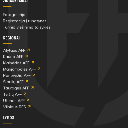
ŽINIASKLAIDAI
Kristupas
Gediminas
Molis
Ratner
Fotogalerija
Registracija į rungtynes
Turinio viešinimo taisyklės
REGIONAI
56'
Alytaus AFF
min
Kauno AFF
Klaipėdos AFF
Matas
Rokas
Marijampolės AFF
Maskeliūnas
Usavičius
Panevėžio AFF
Šiaulių AFF
Tauragės AFF
Telšių AFF
Utenos AFF
56'
Vilniaus RFS
min
LYGOS
Herkus
Dovydas