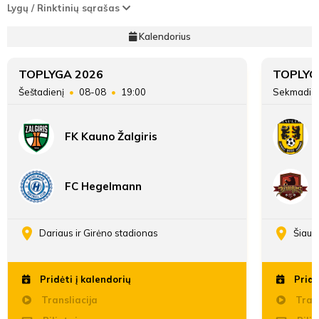
Pirmasis
FKS Ukmergė
Edgaras
Lygų / Rinktinių sąrašas
Įvarčių skirtumas
asistentas
Markovas
8'
Kalendorius
min
Antrasis
Yuriy
asistentas
Solovyov
TOPLYGA 2026
TOPLYG
Šeštadienį
08-08
19:00
Sekmadie
ATSARGINIAI ŽAIDĖJAI
ATSARGINIAI ŽAIDĖJAI
Erikas
FK Kauno Žalgiris
Milašauskas
8'
FC Hegelmann
min
Dariaus ir Girėno stadionas
Šiaul
Pridėti į kalendorių
Pridė
Transliacija
Trans
8'