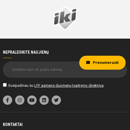
20'
min
Deividas
Maciulevičius
NEPRALEISKITE NAUJIENŲ
Prenumeruoti
20'
min
Susipažinau su
LFF asmens duomenų tvarkymo direktyva
20'
min
KONTAKTAI