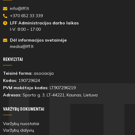
info@lff.lt
Deividas
+370 652 33 339
Maciulevičius
LFF Administracijos darbo laikas
I-V: 8:00 – 17:00
Dėl informacijos svetainėje
media@lff.lt
29'
min
REKVIZITAI
Teisinė forma:
asociacija
Gytis
Kodas:
190729624
Vaivada
PVM mokėtojo kodas:
LT907296219
Adresas:
Sporto g. 3, LT-
44221
, Kaunas, Lietuva
VARŽYBŲ DOKUMENTAI
29'
min
Varžybų nuostatai
Varžybų dalyvių