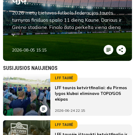
2026 metų Lietuvos futbolo federacijos taurės
turnyras finišuos spalio 11 dieną Kaune, Dariaus ir
Girėno stadione. Finalo data perkelta viena diena
v...
2026-08-05 15:15
SUSIJUSIOS NAUJIENOS
LFF TAURĖ
LFF taurės ketvirtfinaliai: du Pirmos
lygos klubai eliminavo TOPLYGOS
ekipas
2026-06-24 22:15
LFF TAURĖ
LFF taurėje ištraukti ketvirtfinalio ir