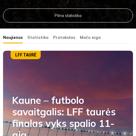
Pilna statistika
Naujienos
Statistika
Protokolas
Mačo eiga
LFF TAURĖ
Kaune – futbolo
savaitgalis: LFF taurės
finalas vyks spalio 11-
ąją