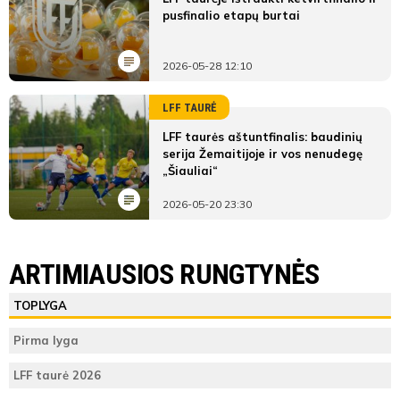
pusfinalio etapų burtai
2026-05-28 12:10
LFF TAURĖ
LFF taurės aštuntfinalis: baudinių
serija Žemaitijoje ir vos nenudegę
„Šiauliai“
2026-05-20 23:30
LYGOS STATISTIKA
VGTU Vilkai
FKS Ukmergė
ARTIMIAUSIOS RUNGTYNĖS
Pirmas
ŽAIDĖJAI
TEISĖJAI
ŽAIDĖJAI
TOPLYGA
kėlinys
VGTU Vilkai
Vieta lentelėje
Džoni
Pirma lyga
Teisėjas
Kuprašvili
Taškai
Erikas
LFF taurė 2026
Milašauskas