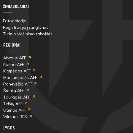
Gytis
ŽINIASKLAIDAI
Vaivada
Fotogalerija
Registracija į rungtynes
Turinio viešinimo taisyklės
REGIONAI
29'
min
Alytaus AFF
Kauno AFF
Klaipėdos AFF
Gytis
Marijampolės AFF
Vaivada
Panevėžio AFF
Šiaulių AFF
Tauragės AFF
Gytis
Telšių AFF
Makauskis
Utenos AFF
Vilniaus RFS
40'
LYGOS
min