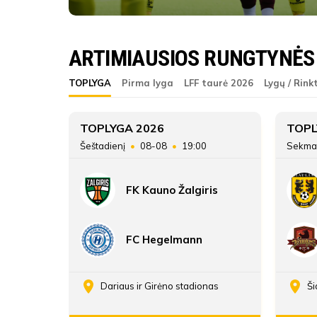
Vilniaus BFA B
ARTIMIAUSIOS RUNGTYNĖS
ŽAIDĖJAI
Vilniaus BFA B
TOPLYGA
Pirma lyga
LFF taurė 2026
Lygų / Rink
Vilniaus BFA B
6
TOPLYGA 2026
TOPL
45
Šeštadienį
08-08
19:00
Sekma
ATSARGINIAI ŽAIDĖJAI
36
FK Kauno Žalgiris
70:44
FC Hegelmann
enos
Dariaus ir Girėno stadionas
Ši