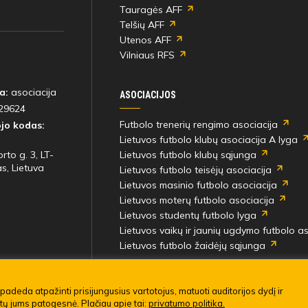
Tauragės AFF
Antras kėlinys
Telšių AFF
Utenos AFF
Vilniaus RFS
Aleksas Pipiras
46'
Laurynas Drazdas
a:
asociacija
min
ASOCIACIJOS
29624
Futbolo trenerių rengimo asociacija
jo kodas:
Lietuvos futbolo klubų asociacija A lyga
Gvidas Anužis
46'
rto g. 3, LT-
Lietuvos futbolo klubų sąjunga
Gustas Keblys
min
s, Lietuva
Lietuvos futbolo teisėjų asociacija
Lietuvos masinio futbolo asociacija
Lietuvos moterų futbolo asociacija
Pavel Kulikovskij
Lietuvos studentų futbolo lyga
46'
Kajus Mikoliūnas
Lietuvos vaikų ir jaunių ugdymo futbolo as
min
Lietuvos futbolo žaidėjų sąjunga
į rungtynes
Arijus Krušinskas
46'
imo taisyklės
padeda atpažinti prisijungusius vartotojus, matuoti auditorijos dydį ir
Žygimantas Jurevičius
min
ūtų jums patogesnė. Plačiau apie tai:
privatumo politika.