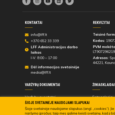
KONTAKTAI
REKVIZITAI
Teisinė form
info@lff.lt
Kodas:
1907
+370 652 33 339
PVM mokėto
LFF Administracijos darbo
LT907296219
laikas
I-V: 8:00 – 17:00
Adresas:
Spo
44221
, Kauna
Dėl informacijos svetainėje
media@lff.lt
VARŽYBŲ DOKUMENTAI
ŽINIASKLAIDAI
Varžybų nuostatai
Fotogalerija
Varžybų dalyvių
Registracija 
ŠIOJE SVETAINĖJE NAUDOJAMI SLAPUKAI
Turinio viešin
Šioje svetainėje naudojame slapukus (angl. „cookies“). Jie 
naršymo įpročius; taip mes galime keisti svetainę, kad ji b