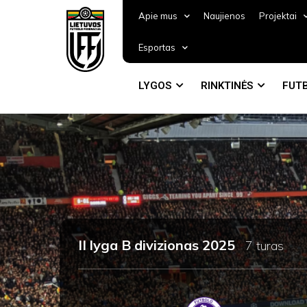
Apie mus
Naujienos
Projektai
Esportas
LYGOS
RINKTINĖS
FUTB
II lyga B divizionas 2025
7 turas