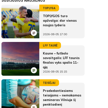
SUSIJUSIOS NAUJIENOS
TOPLYGA
TOPLYGOS turo
apžvalga: dar vienas
naujas lyderis
2026-08-05 17:00
LFF TAURĖ
Kaune – futbolo
savaitgalis: LFF taurės
finalas vyks spalio 11-
ąją
2026-08-05 15:15
TEISĖJAI
Pradedantiesiems
teisėjams – nemokamas
seminaras Vilniuje šį
penktadienį