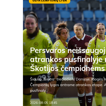
UEFA ČEMPIONIŲ LYGA
Persvaros neišsaugoj
atrankos pusfinalyje 
Škotijos čempionėms
Šiaulių „Gintra“ trečiadienį Danijoje, Kiogė
Čempionių lygos antrame atrankos etape. A
pusfinaly...
2026-08-05 18:45