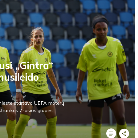
usi „Gintra“
nusileido
s mieste startavo UEFA moterų
trankos 7-osios grupės