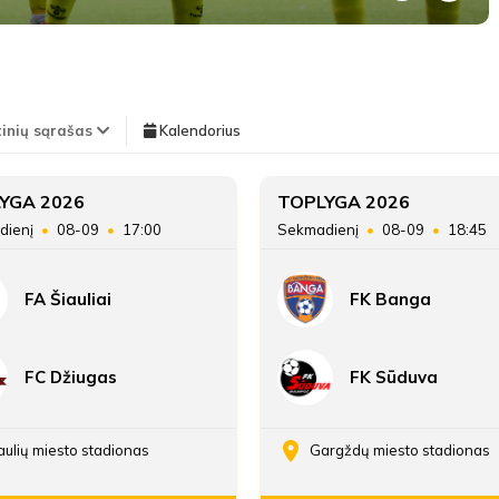
LYGOS STATISTIKA
Pirmas kėlinys
TEISĖJAI
tinių sąrašas
Kalendorius
Teisėjas
Simas Bulošas
13'
Vieta lentelėje
YGA 2026
TOPLYGA 2026
Margiris Čižas
min
dienį
08-09
17:00
Sekmadienį
08-09
18:45
Taškai
FA Šiauliai
FK Banga
13'
Įvarčių skirtumas
Margiris Čižas
min
FC Džiugas
FK Sūduva
14'
Margiris Čižas
min
aulių miesto stadionas
Gargždų miesto stadionas