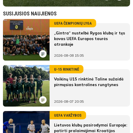
SUSIJUSIOS NAUJIENOS
UEFA ČEMPIONIŲ LYGA
„Gintra“ nustelbė Rygos klubą ir tęs
kovas UEFA Europos taurės
atrankoje
2026-08-08 15:05
U-15 RINKTINĖ
Vaikinų U15 rinktinė Taline sužaidė
pirmąsias kontrolines rungtynes
2026-08-07 20:05
UEFA VARŽYBOS
Lietuvos klubų pasirodymai Europoje:
patirti pralaimėjimai Kroatijos