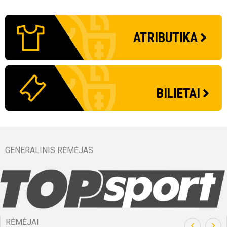
kėlinys
FK Žalgiris B
FK Minija
FK TransINVEST
Vengrija
FK Utenis
FK TransINVEST
ATRIBUTIKA
DFK Dainava
FA Šiauliai
Lietuva
FC Neptūnas B
FK Panevėžys
FK Kauno Žalgiris B
46'
min
FK „Žalgiris“ namų stadionas
Kretingos miesto stadionas
FK „TransINVEST“ stadionas
Nenurodyta arba tikslinama.
Utenio stadionas
FK „TransINVEST“ stadionas
LFF K
Šiaul
Gargž
Nenur
Kėdai
FK „Ž
Rokas
Žygimantas
BILIETAI
Vilkuotis
Jurevičius
Pridėti į kalendorių
Pridėti į kalendorių
Pridėti į kalendorių
Pridėti į kalendorių
Pridėti į kalendorių
Pridėti į kalendorių
Pridė
Pridė
Pridė
Pridė
Pridė
Pridė
Transliacija
Transliacija
Transliacija
Transliacija
Transliacija
Transliacija
Trans
Trans
Trans
Trans
Trans
Trans
Bilietai
Bilietai
Bilietai
Bilietai
Bilietai
Bilietai
Bilie
Bilie
Bilie
Bilie
Bilie
Bilie
GENERALINIS RĖMĖJAS
46'
min
Visos artimiausios rungtynės ir rezultatai
Visos artimiausios rungtynės ir rezultatai
Visos artimiausios rungtynės ir rezultatai
Visos artimiausios rungtynės ir rezultatai
Visos artimiausios rungtynės ir rezultatai
Visos artimiausios rungtynės ir rezultatai
Jokūbas
Aistis
Bulka
Linka
RĖMĖJAI