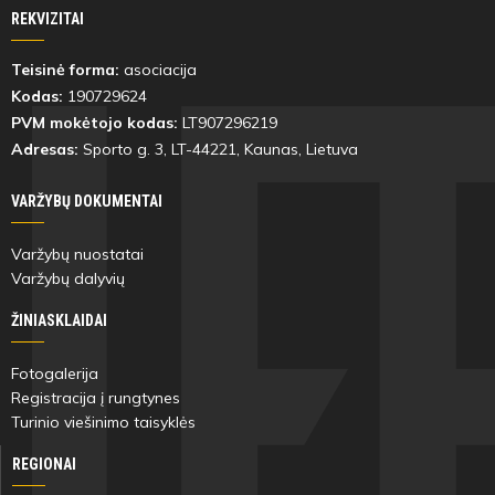
58'
REKVIZITAI
min
Teisinė forma:
asociacija
Kodas:
190729624
Vilandas
Mantas
Fiodorov
Trinka
PVM mokėtojo kodas:
LT907296219
Adresas:
Sporto g. 3, LT-
44221
, Kaunas, Lietuva
VARŽYBŲ DOKUMENTAI
62'
Varžybų nuostatai
min
Varžybų dalyvių
ŽINIASKLAIDAI
Ervin
Timas
Balabanov
Šauklys
Fotogalerija
Registracija į rungtynes
Turinio viešinimo taisyklės
REGIONAI
62'