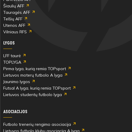
Šiaulių AFF
Tauragės AFF
Telšių AFF
Utenos AFF
Vilniaus RFS
LYGOS
LFF taurė
TOPLYGA
Pirma lyga, kurią remia TOPsport
Lietuvos moterų futbolo A lyga
Jaunimo lygos
Futsal A lyga, kurią remia TOPsport
Lietuvos studentų futbolo lyga
ASOCIACIJOS
Futbolo trenerių rengimo asociacija
Lietuvos futbolo klubų asociacija A lyga