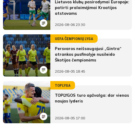
Lietuvos klubų pasirodymai Europoje:
patirti pralaimėjimai Kroatijos
atstovams
2026-08-06 23:30
UEFA ČEMPIONIŲ LYGA
Persvaros neišsaugojusi „Gintra“
atrankos pusfinalyje nusileido
Škotijos čempionėms
2026-08-05 18:45
TOPLYGA
TOPLYGOS turo apžvalga: dar vienas
naujas lyderis
2026-08-05 17:00
LYGOS STATISTIKA