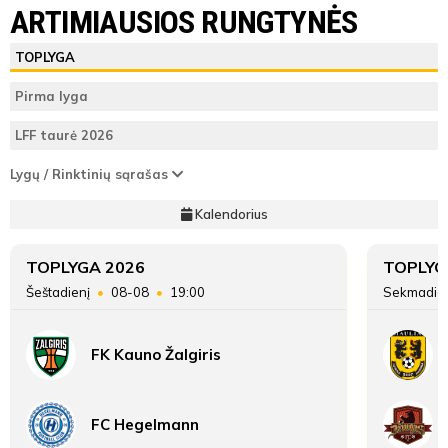
Vilnius Football Academy B
ESFA
ARTIMIAUSIOS RUNGTYNĖS
Varžybų
Vilnius Football
ŽAIDĖJAI
TEISĖJAI
ŽAIDĖJAI
Vilnius Football Academy
ESFA
TOPLYGA
pabaiga
Academy B
B
Pirma lyga
ATSARGINIAI ŽAIDĖJAI
ATSARGINIAI ŽAIDĖJAI
Vieta
8
4
LFF taurė 2026
lentelėje
ESFA
Lygų / Rinktinių sąrašas
35
Taškai
65
Kalendorius
Įvarčių
326:350
291:272
skirtumas
TOPLYGA 2026
TOPLYG
Šeštadienį
08-08
19:00
Sekmadie
FK Kauno Žalgiris
FC Hegelmann