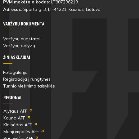
PVM mokėtojo kodas:
LT907296219
Adresas:
Sporto g. 3, LT-
44221
, Kaunas, Lietuva
VARŽYBŲ DOKUMENTAI
Varžybų nuostatai
Varžybų dalyvių
ŽINIASKLAIDAI
Fotogalerija
Registracija į rungtynes
Turinio viešinimo taisyklės
REGIONAI
Alytaus AFF
Kauno AFF
Klaipėdos AFF
Marijampolės AFF
Panevėžio AFF