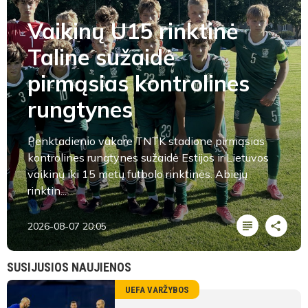
Vaikinų U15 rinktinė
Taline sužaidė
pirmąsias kontrolines
rungtynes
Penktadienio vakare TNTK stadione pirmąsias
kontrolines rungtynes sužaidė Estijos ir Lietuvos
vaikinų iki 15 metų futbolo rinktinės. Abiejų
rinktin...
2026-08-07 20:05
SUSIJUSIOS NAUJIENOS
UEFA VARŽYBOS