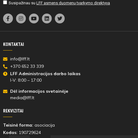
Susipažinau su
LFF asmens duomenų tvarkymo direktyva
KONTAKTAI
info@lff.lt
+370 652 33 339
LFF Administracijos darbo laikas
I-V: 8:00 – 17:00
Dėl informacijos svetainėje
media@lff.lt
REKVIZITAI
Teisinė forma:
asociacija
Kodas:
190729624