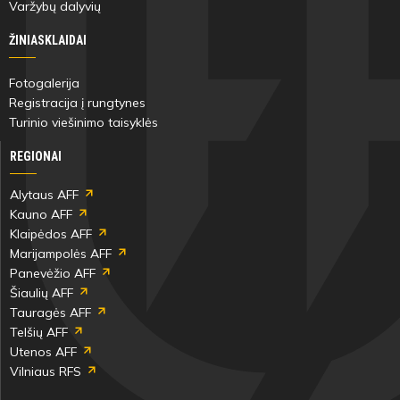
Varžybų dalyvių
Aronas
Bucevičius
ŽINIASKLAIDAI
Fotogalerija
Registracija į rungtynes
Turinio viešinimo taisyklės
27'
min
REGIONAI
Alytaus AFF
Nojus
Kauno AFF
Erlandas
Klaipėdos AFF
Lukša
Marijampolės AFF
Panevėžio AFF
Šiaulių AFF
Tauragės AFF
Telšių AFF
27'
Utenos AFF
min
Vilniaus RFS