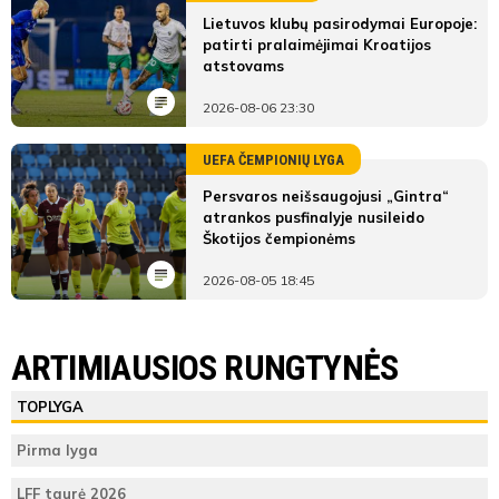
Lietuvos klubų pasirodymai Europoje:
patirti pralaimėjimai Kroatijos
atstovams
2026-08-06 23:30
UEFA ČEMPIONIŲ LYGA
Persvaros neišsaugojusi „Gintra“
atrankos pusfinalyje nusileido
Škotijos čempionėms
2026-08-05 18:45
LYGOS STATISTIKA
Visagino BFA
FK Žalgiris B
ARTIMIAUSIOS RUNGTYNĖS
Pirmas
Visagino
FK
ŽAIDĖJAI
TEISĖJAI
ŽAIDĖJAI
TOPLYGA
kėlinys
BFA
Žalgiris B
Visagino BFA
Jurij Filipovič
Lukaš
90'
90'
Pirma lyga
6
Teisėjas
(C)
Mackevič
90'
90'
2
Vieta lentelėje
1
1
90'
90'
LFF taurė 2026