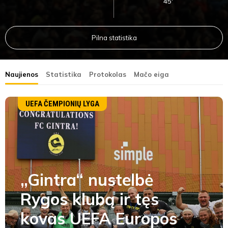
45'
Pilna statistika
Naujienos
Statistika
Protokolas
Mačo eiga
UEFA ČEMPIONIŲ LYGA
„Gintra“ nustelbė
Rygos klubą ir tęs
kovas UEFA Europos