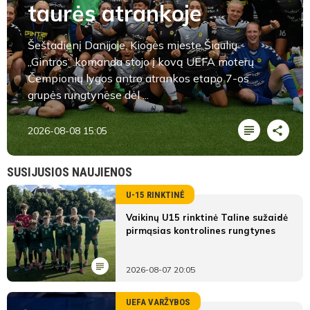
taurės atrankoje
Šeštadienį Danijoje, Kiogės mieste Šiaulių
„Gintros“ komanda stojo į kovą UEFA moterų
Čempionių lygos antro atrankos etapo 7-os
grupės rungtynėse dėl ...
2026-08-08 15:05
SUSIJUSIOS NAUJIENOS
U-15 RINKTINĖ
Vaikinų U15 rinktinė Taline sužaidė
pirmąsias kontrolines rungtynes
2026-08-07 20:05
UEFA VARŽYBOS