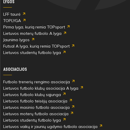
LYGOS
Nojus
Erlandas
LFF taurė
Lukša
TOPLYGA
Pirma lyga, kurią remia TOPsport
Lietuvos moterų futbolo A lyga
Jaunimo lygos
Futsal A lyga, kurią remia TOPsport
27'
Lietuvos studentų futbolo lyga
min
ASOCIACIJOS
Nojus
Futbolo trenerių rengimo asociacija
Erlandas
Lietuvos futbolo klubų asociacija A lyga
Lukša
Lietuvos futbolo klubų sąjunga
Lietuvos futbolo teisėjų asociacija
Lietuvos masinio futbolo asociacija
Lietuvos moterų futbolo asociacija
Lietuvos studentų futbolo lyga
27'
Lietuvos vaikų ir jaunių ugdymo futbolo asociacija
min