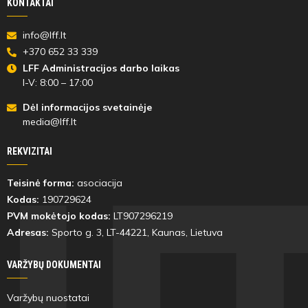
KONTAKTAI
min
Aleksandras
92
Andreou
info@lff.lt
+370 652 33 339
LFF Administracijos darbo laikas
I-V: 8:00 – 17:00
Dėl informacijos svetainėje
21'
media@lff.lt
min
REKVIZITAI
Aronas
Teisinė forma:
asociacija
Bucevičius
Kodas:
190729624
PVM mokėtojo kodas:
LT907296219
Adresas:
Sporto g. 3, LT-
44221
, Kaunas, Lietuva
21'
VARŽYBŲ DOKUMENTAI
min
Varžybų nuostatai