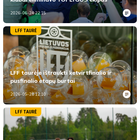
2026-06-24 22:15
LFF TAURĖ
LFF taurėje ištraukti ketvirtfinalio ir
pusfinalio etapų burtai
2026-05-28 12:10
LFF TAURĖ