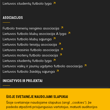
Lietuvos studentų futbolo lyga
ASOCIACIJOS
Futbolo trenerių rengimo asociacija
Lietuvos futbolo klubų asociacija A lyga
Lietuvos futbolo klubų sąjunga
Lietuvos futbolo teisėjų asociacija
Lietuvos masinio futbolo asociacija
Lietuvos moterų futbolo asociacija
Lietuvos studentų futbolo lyga
Lietuvos vaikų ir jaunių ugdymo futbolo asociacija
Lietuvos futbolo žaidėjų sąjunga
INICIATYVOS IR PROJEKTAI
Skautingas Lietuvoje ir užsienyje
Paramos fondai
ŠIOJE SVETAINĖJE NAUDOJAMI SLAPUKAI
Medicinos centras
Šioje svetainėje naudojame slapukus (angl. „cookies“). Jie
padeda atpažinti prisijungusius vartotojus, matuoti auditorijos
Live Your Goals