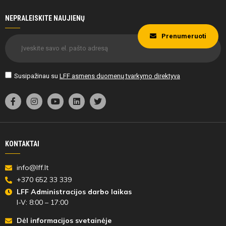
NEPRALEISKITE NAUJIENŲ
Prenumeruoti
Susipažinau su
LFF asmens duomenų tvarkymo direktyva
KONTAKTAI
info@lff.lt
+370 652 33 339
LFF Administracijos darbo laikas
I-V: 8:00 – 17:00
Dėl informacijos svetainėje