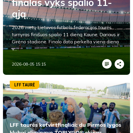
finalas vyks spalio 11-
ąją
2026 metų Lietuvos futbolo federacijos taurės
turnyras finišuos spalio 11 dieną Kaune, Dariaus ir
Girėno stadione. Finalo data perkelta viena diena
v...
2026-08-05 15:15
LFF TAURĖ
LFF taurės ketvirtfinaliai: du Pirmos lygos
klubai eliminavo TOPLYGOS ekipas