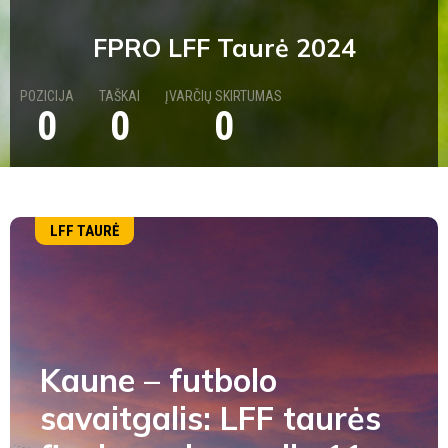
FPRO LFF Taurė 2024
POZICIJA
TAŠKAI
ĮVARČIŲ SKIRTUMAS
0
0
0
LFF TAURĖ
Kaune – futbolo
savaitgalis: LFF taurės