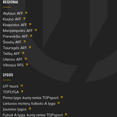
REGIONAI
Alytaus AFF
Kauno AFF
Klaipėdos AFF
Marijampolės AFF
Panevėžio AFF
Šiaulių AFF
Tauragės AFF
Telšių AFF
Utenos AFF
Vilniaus RFS
LYGOS
LFF taurė
TOPLYGA
Pirma lyga, kurią remia TOPsport
Lietuvos moterų futbolo A lyga
Jaunimo lygos
Futsal A lyga, kurią remia TOPsport