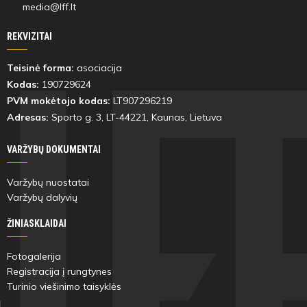
media@lff.lt
REKVIZITAI
Teisinė forma:
asociacija
Kodas:
190729624
PVM mokėtojo kodas:
LT907296219
Adresas:
Sporto g. 3, LT-
44221
, Kaunas, Lietuva
VARŽYBŲ DOKUMENTAI
Varžybų nuostatai
Varžybų dalyvių
ŽINIASKLAIDAI
Fotogalerija
Registracija į rungtynes
Turinio viešinimo taisyklės