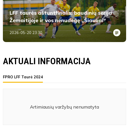
LFF taurės aštuntfinalis: baudinių serija
Žemaitijoje ir vos nenudegę „Šiauliai“
2026-05-20 23:30
AKTUALI INFORMACIJA
FPRO LFF Taurė 2024
Artimiausių varžybų nenumatyta