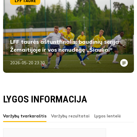
LFF TAURĖ
LFF taurės aštuntfinalis: baudinių serija
Žemaitijoje ir vos nenudegę „Šiauliai“
2026-05-20 23:30
LYGOS INFORMACIJA
Varžybų tvarkaraštis
Varžybų rezultatai
Lygos lentelė