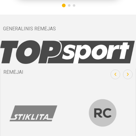
GENERALINIS RĖMĖJAS
RĖMĖJAI