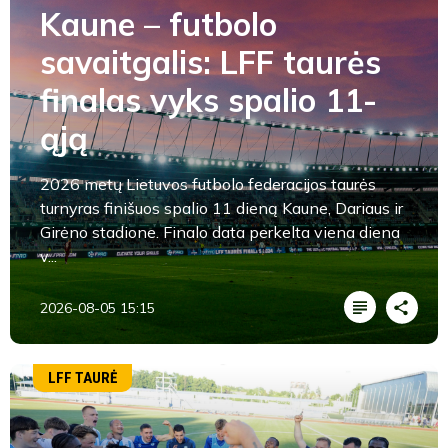
Kaune – futbolo
savaitgalis: LFF taurės
finalas vyks spalio 11-
ąją
2026 metų Lietuvos futbolo federacijos taurės
turnyras finišuos spalio 11 dieną Kaune, Dariaus ir
Girėno stadione. Finalo data perkelta viena diena
v...
2026-08-05 15:15
LFF TAURĖ