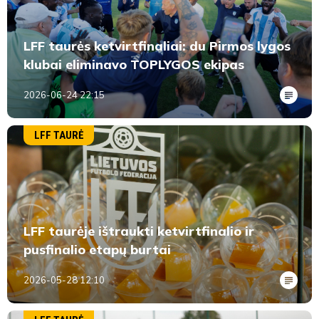
LFF taurės ketvirtfinaliai: du Pirmos lygos
klubai eliminavo TOPLYGOS ekipas
2026-06-24 22:15
LFF TAURĖ
LFF taurėje ištraukti ketvirtfinalio ir
pusfinalio etapų burtai
2026-05-28 12:10