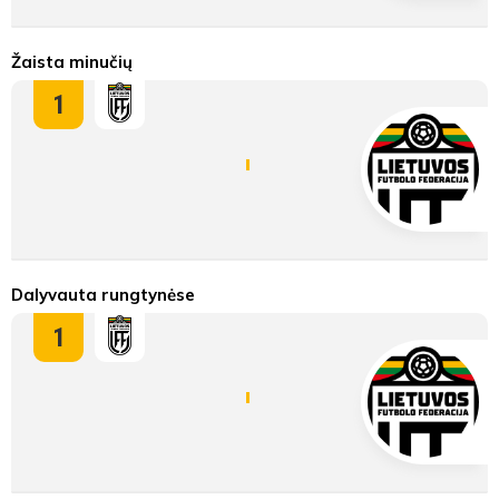
Žaista minučių
1
Dalyvauta rungtynėse
1