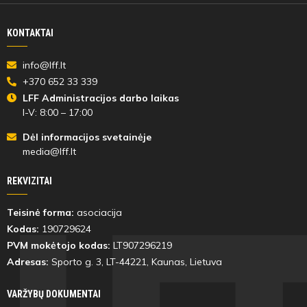
KONTAKTAI
info@lff.lt
+370 652 33 339
LFF Administracijos darbo laikas
I-V: 8:00 – 17:00
Dėl informacijos svetainėje
media@lff.lt
REKVIZITAI
Teisinė forma:
asociacija
Kodas:
190729624
PVM mokėtojo kodas:
LT907296219
Adresas:
Sporto g. 3, LT-
44221
, Kaunas, Lietuva
VARŽYBŲ DOKUMENTAI