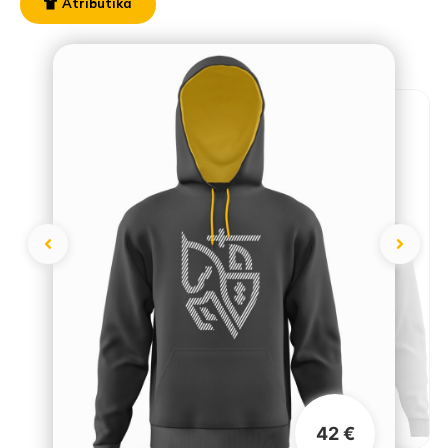
Atributika
42 €