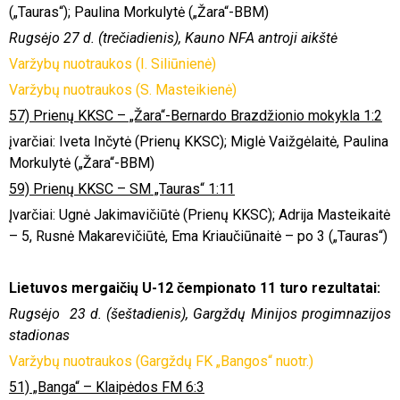
(„Tauras“); Paulina Morkulytė („Žara“-BBM)
Rugsėjo 2
7
d. (trečiadienis), Kauno NFA antroji aikštė
Varžybų nuotraukos (I. Siliūnienė)
Varžybų nuotraukos (S. Masteikienė)
57) Prienų KKSC – „Žara“-Bernardo Brazdžionio mokykla 1:2
įvarčiai: Iveta Inčytė (Prienų KKSC); Miglė Vaižgėlaitė, Paulina
Morkulytė („Žara“-BBM)
59) Prienų KKSC – SM „Tauras“ 1:11
Įvarčiai: Ugnė Jakimavičiūtė (Prienų KKSC); Adrija Masteikaitė
– 5, Rusnė Makarevičiūtė, Ema Kriaučiūnaitė – po 3 („Tauras“)
Lietuvos mergaičių U-1
2
čempionato 11 turo rezultatai:
Rugsėjo 23 d. (šeštadienis), Gargždų Minijos progimnazijos
stadionas
Varžybų nuotraukos (Gargždų FK „Bangos“ nuotr.)
51) „Banga“ – Klaipėdos FM 6:3