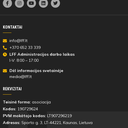
KONTAKTAI
info@lff.lt
+370 652 33 339
LFF Administracijos darbo laikas
I-V: 8:00 – 17:00
Dėl informacijos svetainėje
media@lff.lt
REKVIZITAI
Teisinė forma:
asociacija
Kodas:
190729624
PVM mokėtojo kodas:
LT907296219
Adresas:
Sporto g. 3, LT-
44221
, Kaunas, Lietuva