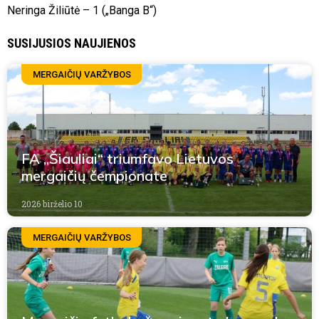
Neringa Žiliūtė – 1 („Banga B“)
SUSIJUSIOS NAUJIENOS
MERGAIČIŲ VARŽYBOS
FA „Šiauliai“ triumfavo Lietuvos
mergaičių čempionate
2026 birželio 10
MERGAIČIŲ VARŽYBOS