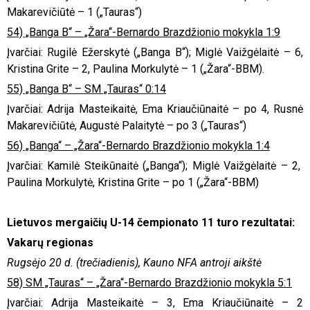
Makarevičiūtė – 1 („Tauras“)
54) „Banga B“ – „Žara“-Bernardo Brazdžionio mokykla 1:9
Įvarčiai: Rugilė Ežerskytė („Banga B“); Miglė Vaižgėlaitė – 6,
Kristina Grite – 2, Paulina Morkulytė – 1 („Žara“-BBM).
55) „Banga B“ – SM „Tauras“ 0:14
Įvarčiai: Adrija Masteikaitė, Ema Kriaučiūnaitė – po 4, Rusnė
Makarevičiūtė, Augustė Palaitytė – po 3 („Tauras“)
56) „Banga“ – „Žara“-Bernardo Brazdžionio mokykla 1:4
Įvarčiai: Kamilė Steikūnaitė („Banga“); Miglė Vaižgėlaitė – 2,
Paulina Morkulytė, Kristina Grite – po 1 („Žara“-BBM)
Lietuvos mergaičių U-14 čempionato 1
1
turo rezultatai:
Vakarų regionas
Rugsėjo 20 d. (trečiadienis), Kauno NFA antroji aikštė
58) SM „Tauras“ – „Žara“-Bernardo Brazdžionio mokykla 5:1
Įvarčiai: Adrija Masteikaitė – 3, Ema Kriaučiūnaitė – 2