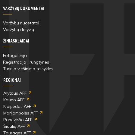
VARŽYBŲ DOKUMENTAI
Varžybų nuostatai
Varžybų dalyvių
ŽINIASKLAIDAI
Fotogalerija
Registracija į rungtynes
Turinio viešinimo taisyklės
REGIONAI
Alytaus AFF
Kauno AFF
Klaipėdos AFF
Marijampolės AFF
Panevėžio AFF
Šiaulių AFF
Tauragės AFF