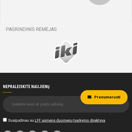
PAGRINDINIS RĖMĖJAS
NEPRALEISKITE NAUJIENŲ
Prenumeruoti
Susipažinau su
LFF asmens duomenų tvarkymo direktyva