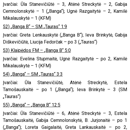
Įvarčiai: Ūla Stanevičiūtė – 3, Atėnė Streckytė – 2, Gabija
Cemnolonskytė – 1 („Banga“); Ugnė Razgaitytė – 2, Kamilė
Mikalauskytė – 1 (KFM)
52) „Banga B“ – SM „Tauras“ 1:9
Įvarčiai: Greta Lenkauskytė („Banga B“); Ieva Brinkytė, Gabija
Diškevičiūtė, Liucija Fedorčak – po 3 („Tauras“)
53) Klaipėdos FM – „Banga B“ 5:0
Įvarčiai: Evelina Stupmaitė, Ugnė Razgaitytė – po 2, Kamilė
Mikalauskytė – 1 (KFM)
54) „Banga“ – SM „Tauras“ 3:3
Įvarčiai: Ūla Stanevičiūtė, Atėnė Streckytė, Estela
Tamošauskaitė – po 1 („Banga“); Ieva Brinkytė – 3 (SM
„Tauras“)
55) „Banga“ – „Banga B“ 12:5
Įvarčiai: Ūla Stanevičiūtė – 6, Atėnė Streckytė – 3, Estela
Tamošauskaitė, Gabija Cemnolonskytė, B. Jurjonaitė – po 1
(„Banga“); Loreta Gaigalaitė, Greta Lankauskaitė – po 2,