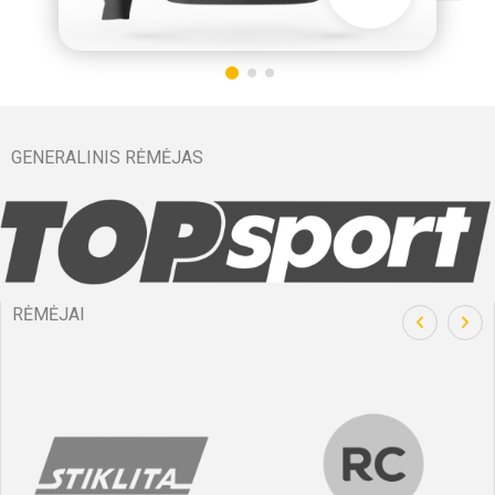
GENERALINIS RĖMĖJAS
RĖMĖJAI