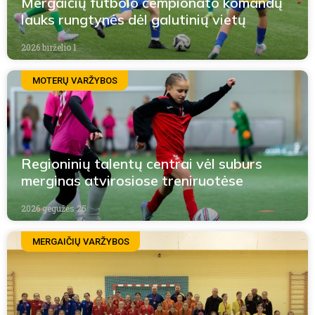
Mergaičių futbolo čempionato komandų
lauks rungtynės dėl galutinių vietų
2026 birželio 1
MOTERŲ VARŽYBOS
Regioninių talentų centrai vėl suburs
merginas atvirosiose treniruotėse
2026 gegužės 25
MERGAIČIŲ VARŽYBOS