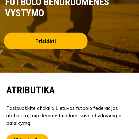
FUTBOLO BENDRUOMENĖS
VYSTYMO
Prisidėti
ATRIBUTIKA
Pasipuoškite oficialia Lietuvos futbolo federacijos
atributika, taip demonstruodami savo atsidavimą ir
palaikymą.