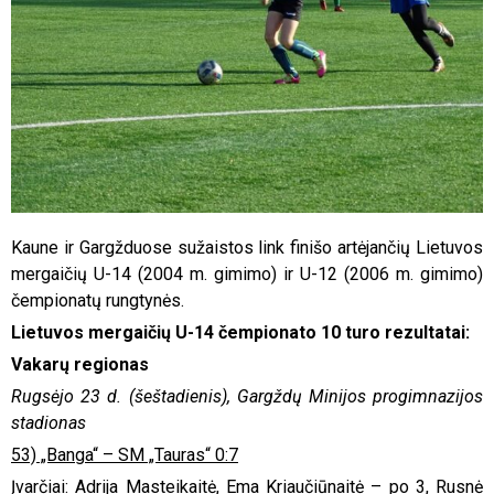
Kaune ir Gargžduose sužaistos link finišo artėjančių Lietuvos
mergaičių U-14 (2004 m. gimimo) ir U-12 (2006 m. gimimo)
čempionatų rungtynės.
Lietuvos mergaičių U-14 čempionato 10 turo rezultatai:
Vakarų regionas
Rugsėjo 23 d. (šeštadienis), Gargždų Minijos progimnazijos
stadionas
53) „Banga“ – SM „Tauras“ 0:7
Įvarčiai: Adrija Masteikaitė, Ema Kriaučiūnaitė – po 3, Rusnė