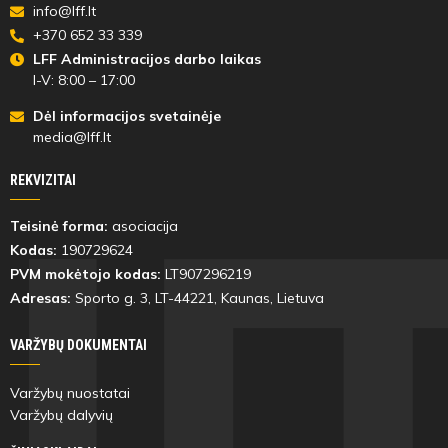
info@lff.lt
+370 652 33 339
LFF Administracijos darbo laikas
I-V: 8:00 – 17:00
Dėl informacijos svetainėje
media@lff.lt
REKVIZITAI
Teisinė forma:
asociacija
Kodas:
190729624
PVM mokėtojo kodas:
LT907296219
Adresas:
Sporto g. 3, LT-
44221
, Kaunas, Lietuva
VARŽYBŲ DOKUMENTAI
Varžybų nuostatai
Varžybų dalyvių