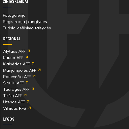
ŽINIASKLAIDAI
Fotogalerija
Registracija į rungtynes
Turinio viešinimo taisyklės
REGIONAI
Alytaus AFF
Kauno AFF
Klaipėdos AFF
Marijampolės AFF
Panevėžio AFF
Šiaulių AFF
Tauragės AFF
Telšių AFF
Utenos AFF
Vilniaus RFS
LYGOS