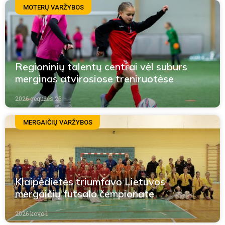
MOTERŲ VARŽYBOS
Regioninių talentų centrai vėl suburs
merginas atvirosiose treniruotėse
2026 gegužės 25
MERGAIČIŲ VARŽYBOS
Klaipėdietės triumfavo Lietuvos
mergaičių futsalo čempionate
2026 kovo 1