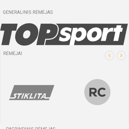
GENERALINIS RĖMĖJAS
RĖMĖJAI