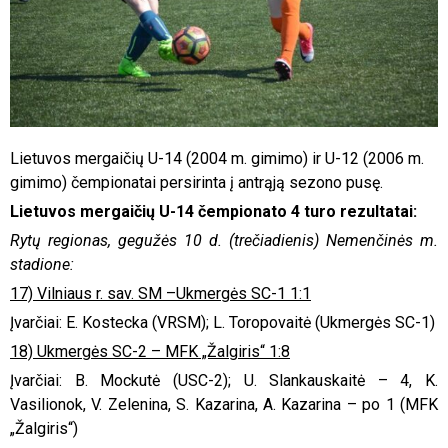
Lietuvos mergaičių U-14 (2004 m. gimimo) ir U-12 (2006 m.
gimimo) čempionatai persirinta į antrąją sezono pusę.
Lietuvos mergaičių U-14 čempionato
4
turo rezultatai:
Rytų regionas, gegužės 10 d. (trečiadienis) Nemenčinės m.
stadione:
17) Vilniaus r. sav. SM –Ukmergės SC-1 1:1
Įvarčiai: E. Kostecka (VRSM); L. Toropovaitė (Ukmergės SC-1)
18) Ukmergės SC-2 – MFK „Žalgiris“ 1:8
Įvarčiai: B. Mockutė (USC-2); U. Slankauskaitė – 4, K.
Vasilionok, V. Zelenina, S. Kazarina, A. Kazarina – po 1 (MFK
„Žalgiris“)