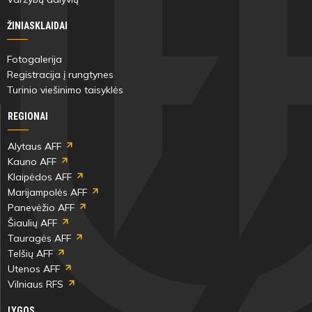
ŽINIASKLAIDAI
Fotogalerija
Registracija į rungtynes
Turinio viešinimo taisyklės
REGIONAI
Alytaus AFF
Kauno AFF
Klaipėdos AFF
Marijampolės AFF
Panevėžio AFF
Šiaulių AFF
Tauragės AFF
Telšių AFF
Utenos AFF
Vilniaus RFS
LYGOS