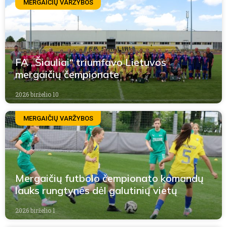
MERGAIČIŲ VARŽYBOS
FA „Šiauliai“ triumfavo Lietuvos
mergaičių čempionate
2026 birželio 10
MERGAIČIŲ VARŽYBOS
Mergaičių futbolo čempionato komandų
lauks rungtynės dėl galutinių vietų
2026 birželio 1