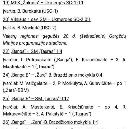
19) MFK „Žalgiris“ – Ukmergės SC-1 0:1
Įvartis: B. Burokaitė (USC-1)
20) Vilniaus r. sav. SM – Ukmergės SC-2 0:1
Įvartis: B. Mockutė (USC-2)
Vakarų regionas: gegužės 20 d. (šeštadienis) Gargždų
Minijos progimnazijos stadione:
23) „Banga“ – SM „Tauras“ 1:4
Įvarčiai: I. Petrauskaitė („Banga“); E. Kriaučiūnaitė – 3, A.
Masteikaitė – 1 („Tauras“)
24) „Banga B“ – „Žara“-B. Brazdžionio mokykla 0:4
Įvarčiai: M. Vaižgėlaitė – 2, P. Morkulytė, A. Gulevičiūtė – po 1
(„Žara“-BBM)
25) „Banga B“ – SM „Tauras“ 0:12
Įvarčiai: A. Masteikaitė, E. Kriaučiūnaitė – po 4, R.
Makarevičiūtė – 3, A. Palaitytė – 1 („Tauras“)
26) „Banga“ – „Žara“-B. Brazdžionio mokykla 1:4