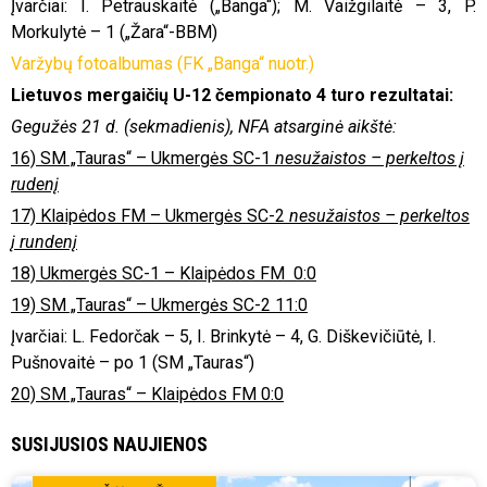
Įvarčiai: I. Petrauskaitė („Banga“); M. Vaižgilaitė – 3, P.
Morkulytė – 1 („Žara“-BBM)
Varžybų fotoalbumas (FK „Banga“ nuotr.)
Lietuvos mergaičių U-12 čempionato
4
turo rezultatai:
Gegužės 21 d. (sekmadienis), NFA atsarginė aikštė:
16) SM „Tauras“ – Ukmergės SC-1
nesužaistos – perkeltos į
rudenį
17) Klaipėdos FM – Ukmergės SC-2
nesužaistos – perkeltos
į rundenį
18) Ukmergės SC-1 – Klaipėdos FM 0:0
19) SM „Tauras“ – Ukmergės SC-2 11:0
Įvarčiai: L. Fedorčak – 5, I. Brinkytė – 4, G. Diškevičiūtė, I.
Pušnovaitė – po 1 (SM „Tauras“)
20) SM „Tauras“ – Klaipėdos FM 0:0
SUSIJUSIOS NAUJIENOS