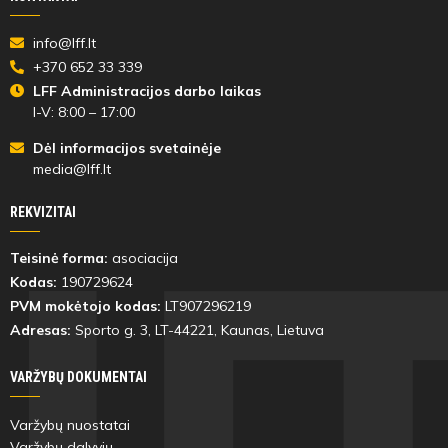
info@lff.lt
+370 652 33 339
LFF Administracijos darbo laikas
I-V: 8:00 – 17:00
Dėl informacijos svetainėje
media@lff.lt
REKVIZITAI
Teisinė forma:
asociacija
Kodas:
190729624
PVM mokėtojo kodas:
LT907296219
Adresas:
Sporto g. 3, LT-
44221
, Kaunas, Lietuva
VARŽYBŲ DOKUMENTAI
Varžybų nuostatai
Varžybų dalyvių