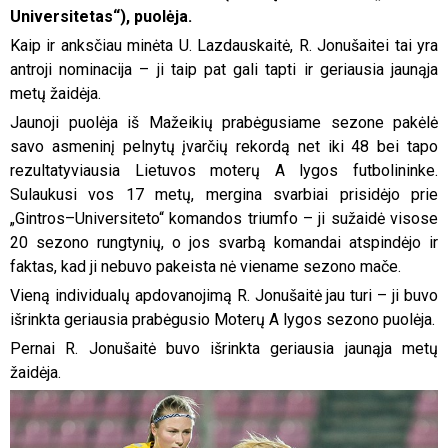
Universitetas“), puolėja.
Kaip ir anksčiau minėta U. Lazdauskaitė, R. Jonušaitei tai yra
antroji nominacija – ji taip pat gali tapti ir geriausia jaunąja
metų žaidėja.
Jaunoji puolėja iš Mažeikių prabėgusiame sezone pakėlė
savo asmeninį pelnytų įvarčių rekordą net iki 48 bei tapo
rezultatyviausia Lietuvos moterų A lygos futbolininke.
Sulaukusi vos 17 metų, mergina svarbiai prisidėjo prie
„Gintros–Universiteto“ komandos triumfo – ji sužaidė visose
20 sezono rungtynių, o jos svarbą komandai atspindėjo ir
faktas, kad ji nebuvo pakeista nė viename sezono mače.
Vieną individualų apdovanojimą R. Jonušaitė jau turi – ji buvo
išrinkta geriausia prabėgusio Moterų A lygos sezono puolėja.
Pernai R. Jonušaitė buvo išrinkta geriausia jaunąja metų
žaidėja.