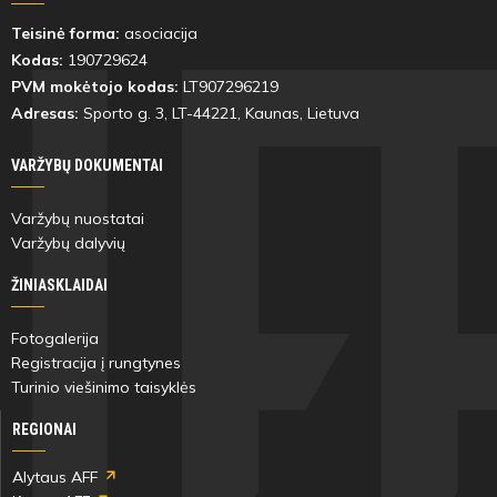
Teisinė forma:
asociacija
Kodas:
190729624
PVM mokėtojo kodas:
LT907296219
Adresas:
Sporto g. 3, LT-
44221
, Kaunas, Lietuva
VARŽYBŲ DOKUMENTAI
Varžybų nuostatai
Varžybų dalyvių
ŽINIASKLAIDAI
Fotogalerija
Registracija į rungtynes
Turinio viešinimo taisyklės
REGIONAI
Alytaus AFF