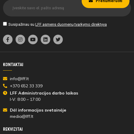
Prenumeruoti
Susipažinau su
LFF asmens duomenų tvarkymo direktyva
KONTAKTAI
info@lff.lt
+370 652 33 339
LFF Administracijos darbo laikas
I-V: 8:00 – 17:00
Dėl informacijos svetainėje
media@lff.lt
REKVIZITAI