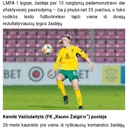
LMFA I lygoje, žaidėja per 13 rungtynių pademonstravo dar
efektyvesnį pasirodymą – čia ji įmušė net 35 įvarčius, o toks
rodiklis leido futbolininkei tapti viena iš dviejų
rezultatyviausių lygos žaidėjų.
Kamilė Vaičiulaitytė (FK „Kauno Žalgiris“) puolėja
26-metė kaunietė yra viena iš ryškiausių komandos žaidėjų,