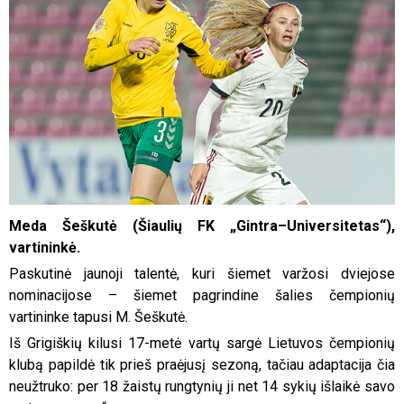
Meda Šeškutė (Šiaulių FK „Gintra–Universitetas“),
vartininkė.
Paskutinė jaunoji talentė, kuri šiemet varžosi dviejose
nominacijose – šiemet pagrindine šalies čempionių
vartininke tapusi M. Šeškutė.
Iš Grigiškių kilusi 17-metė vartų sargė Lietuvos čempionių
klubą papildė tik prieš praėjusį sezoną, tačiau adaptacija čia
neužtruko: per 18 žaistų rungtynių ji net 14 sykių išlaikė savo