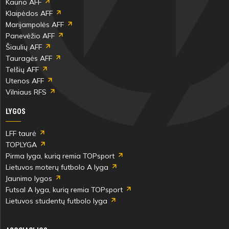
Kauno AFF
Klaipėdos AFF
Marijampolės AFF
Panevėžio AFF
Šiaulių AFF
Tauragės AFF
Telšių AFF
Utenos AFF
Vilniaus RFS
LYGOS
LFF taurė
TOPLYGA
Pirma lyga, kurią remia TOPsport
Lietuvos moterų futbolo A lyga
Jaunimo lygos
Futsal A lyga, kurią remia TOPsport
Lietuvos studentų futbolo lyga