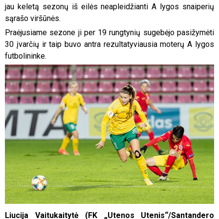
jau keletą sezonų iš eilės neapleidžianti A lygos snaiperių
sąrašo viršūnės.
Praėjusiame sezone ji per 19 rungtynių sugebėjo pasižymėti
30 įvarčių ir taip buvo antra rezultatyviausia moterų A lygos
futbolininke.
Liucija Vaitukaitytė (FK „Utenos Utenis“/Santandero