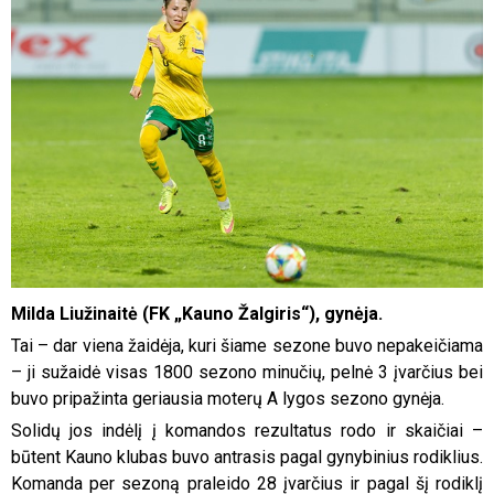
Milda Liužinaitė (FK „Kauno Žalgiris“), gynėja.
Tai – dar viena žaidėja, kuri šiame sezone buvo nepakeičiama
– ji sužaidė visas 1800 sezono minučių, pelnė 3 įvarčius bei
buvo pripažinta geriausia moterų A lygos sezono gynėja.
Solidų jos indėlį į komandos rezultatus rodo ir skaičiai –
būtent Kauno klubas buvo antrasis pagal gynybinius rodiklius.
Komanda per sezoną praleido 28 įvarčius ir pagal šį rodiklį