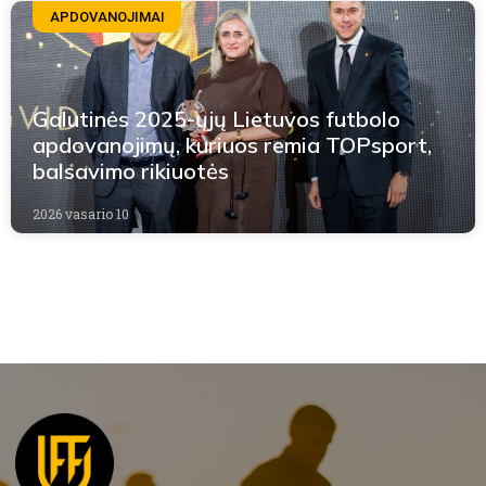
APDOVANOJIMAI
Galutinės 2025-ųjų Lietuvos futbolo
apdovanojimų, kuriuos remia TOPsport,
balsavimo rikiuotės
2026 vasario 10