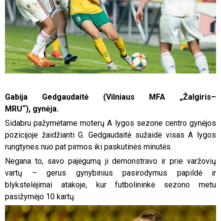
Gabija Gedgaudaitė (Vilniaus MFA „Žalgiris–
MRU“), gynėja.
Sidabru pažymėtame moterų A lygos sezone centro gynėjos
pozicijoje žaidžianti G. Gedgaudaitė sužaidė visas A lygos
rungtynes nuo pat pirmos iki paskutinės minutės.
Negana to, savo pajėgumą ji demonstravo ir prie varžovių
vartų – gerus gynybinius pasirodymus papildė ir
blykstelėjimai atakoje, kur futbolininkė sezono metu
pasižymėjo 10 kartų.