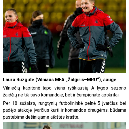
Laura Ruzgutė (Vilniaus MFA „Žalgiris–MRU“), saugė.
Vilniečių kapitonė tapo viena ryškiausių A lygos sezono
žaidėjų ne tik savo komandoje, bet ir čempionate apskritai.
Per 18 sužaistų rungtynių futbolininkė pelnė 5 įvarčius bei
padėjo atakoje įvarčius kurti ir komandos draugėms, būdama
pastebima dešiniajame aikštės krašte.