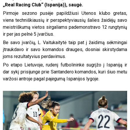
„Real Racing Club“ (Ispanija)), saugė.
Pirmoje sezono pusėje papildžiusi Utenos klubo gretas,
viena techniškiausių ir perspektyviausių šalies žaidėjų savo
meistriškumą vietos sirgaliams pademonstravo 12 rungtynių
ir per jas pelnė 5 įvarčius.
Be savo įvarčių, L. Vaitukaitytė taip pat į žaidimą sėkmingai
įtraukdavo ir savo komandos drauges, dosniai skirstydama
joms rezultatyvius perdavimus.
Po etapo Lietuvoje, rudenį futbolininkė sugrįžo į Ispaniją ir
dar sykį prisijungė prie Santandero komandos, kuri šiuo metu
varžosi antroje pagal pajėgumą Ispanijos lygoje.