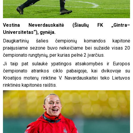
Vestina Neverdauskaitė (Šiaulių FK „Gintra–
Universitetas“), gynėja.
Daugkartinių šalies čempionių komandos kapitonė
praėjusiame sezone buvo nekeičiame bei sužaidė visas 20
čempionato rungtynių, per kurias pelnė 2 įvarčius.
Ji taip pat sulaukė ypatingos atsakomybės ir Europos
čempionato atrankos ciklo pabaigoje, kai dvikovoje su
Kroatijos moterų rinktine V. Navardauskaitei teko Lietuvos
rinktinės kapitonės raištis.