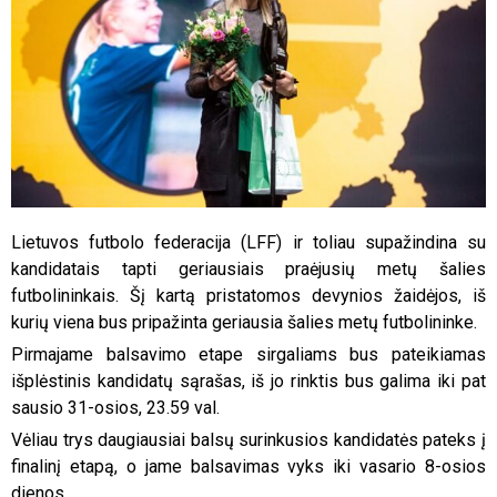
Lietuvos futbolo federacija (LFF) ir toliau supažindina su
kandidatais tapti geriausiais praėjusių metų šalies
futbolininkais. Šį kartą pristatomos devynios žaidėjos, iš
kurių viena bus pripažinta geriausia šalies metų futbolininke.
Pirmajame balsavimo etape sirgaliams bus pateikiamas
išplėstinis kandidatų sąrašas, iš jo rinktis bus galima iki pat
sausio 31-osios, 23.59 val.
Vėliau trys daugiausiai balsų surinkusios kandidatės pateks į
finalinį etapą, o jame balsavimas vyks iki vasario 8-osios
dienos.