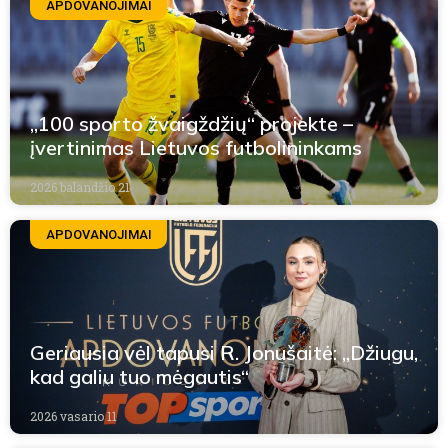
APDOVANOJIMAI
„100 sporto žvaigždžių“ projekte –
įvertinimas Lietuvos futbolininkams
2026 balandžio 21
APDOVANOJIMAI
Geriausia vėl tapusi R. Jonušaitė: „Džiugu,
kad galiu tuo mėgautis“
2026 vasario 11