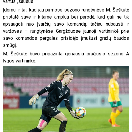
vartus „sausus“.
Įdomu ir tai, kad jau pirmose sezono rungtynėse M. Šeškutė
pristatė save ir kitame amplua bei parodė, kad gali ne tik
apsaugoti nuo įvarčių savo komandą, tačiau nubausti ir
varžoves – rungtynėse Gargžduose jaunoji vartininkė prie
savo komandos pergalės prisidėjo įmušusi gražų baudos
smūgį.
M. Šeškutė buvo pripažinta geriausia praėjusio sezono A
lygos vartininke.