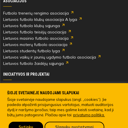
ASOCIACIJOS
Futbolo trenerių rengimo asociacija
Lietuvos futbolo klubų asociacija A lyga
Lietuvos futbolo klubų sąjunga
Lietuvos futbolo teisėjų asociacija
Lietuvos masinio futbolo asociacija
Lietuvos moterų futbolo asociacija
Lietuvos studentų futbolo lyga
Lietuvos vaikų ir jaunių ugdymo futbolo asociacija
Lietuvos futbolo žaidėjų sąjunga
INICIATYVOS IR PROJEKTAI
Skautingas Lietuvoje ir užsienyje
Paramos fondai
ŠIOJE SVETAINĖJE NAUDOJAMI SLAPUKAI
Medicinos centras
Šioje svetainėje naudojame slapukus (angl. „cookies“). Jie
padeda atpažinti prisijungusius vartotojus, matuoti auditorijos
Live Your Goals
dydį ir naršymo įpročius; taip mes galime keisti svetainę, kad ji
būtų jums patogesnė. Plačiau apie tai:
privatumo politika.
© 2022 LIETUVOS FUTBOLO FEDERACIJA. Visos teisės saugomos.
Sutinku
Slapukų nustatymai