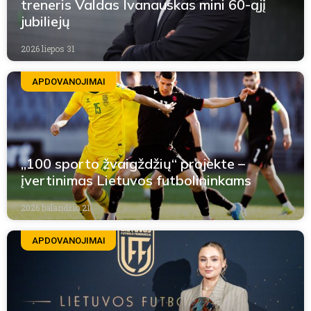
treneris Valdas Ivanauskas mini 60-ąjį
jubiliejų
2026 liepos 31
APDOVANOJIMAI
„100 sporto žvaigždžių“ projekte –
įvertinimas Lietuvos futbolininkams
2026 balandžio 21
APDOVANOJIMAI