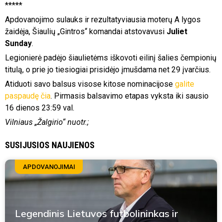
*****
Apdovanojimo sulauks ir rezultatyviausia moterų A lygos
žaidėja, Šiaulių „Gintros“ komandai atstovavusi
Juliet
Sunday
.
Legionierė padėjo šiaulietėms iškovoti eilinį šalies čempionių
titulą, o prie jo tiesiogiai prisidėjo įmušdama net 29 įvarčius.
Atiduoti savo balsus visose kitose nominacijose
galite
paspaudę čia
. Pirmasis balsavimo etapas vyksta iki sausio
16 dienos 23:59 val.
Vilniaus „Žalgirio“ nuotr.;
SUSIJUSIOS NAUJIENOS
APDOVANOJIMAI
Legendinis Lietuvos futbolininkas ir