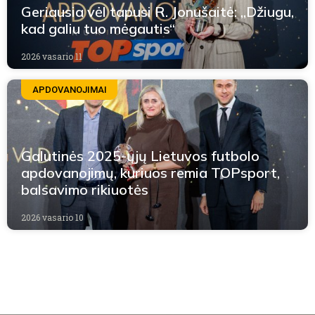
Geriausia vėl tapusi R. Jonušaitė: „Džiugu,
kad galiu tuo mėgautis“
2026 vasario 11
APDOVANOJIMAI
Galutinės 2025-ųjų Lietuvos futbolo
apdovanojimų, kuriuos remia TOPsport,
balsavimo rikiuotės
2026 vasario 10