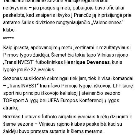
Tačiau ateinančiame sezone Vilniuje legionieriaus
neišvysime – jau praėjusių metų pabaigoje buvo oficialiai
paskelbta, kad snaiperis išvyko į Prancūziją ir prisijungė prie
antrame šalies divizione rungtyniaujančio „Valenciennes“
klubo.
*****
Kaip įprasta, apdovanojimų metu įvertinami ir rezultatyviausi
Pirmos lygos žaidėjai. Šiemet čia tokiu tapo Vilniaus rajono
„TransINVEST“ futbolininkas
Henrique Devensas
, kuris
lygoje įmušė 22 įvarčius.
Sezonas susiklostė sėkmingai tiek jam, tiek ir visai komandai
– „TransINVEST“ triumfavo Pirmoje lygoje, iškovojo LFF taurę,
sportiniu principu iškovojo kelialapį į ateinančio sezono
TOPsport A lygą bei UEFA Europos Konferencijų lygos
atranką.
Brazilas Lietuvos futbolo sirgalius įvarčiais turėtų džiuginti ir
šiame sezone – Vilniaus rajono klubas paskelbė, kad su
žaidėju buvo pratęsta sutartis ir šiems metams.