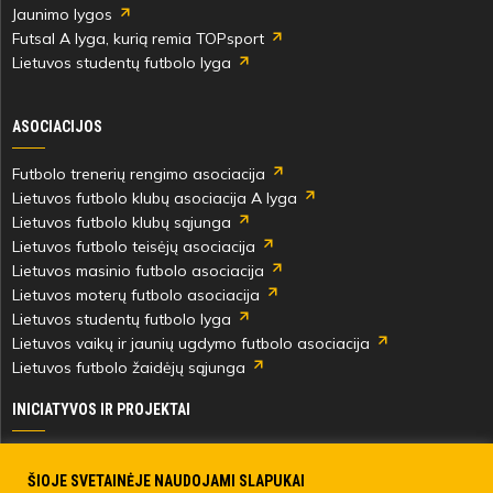
Jaunimo lygos
Futsal A lyga, kurią remia TOPsport
Lietuvos studentų futbolo lyga
ASOCIACIJOS
Futbolo trenerių rengimo asociacija
Lietuvos futbolo klubų asociacija A lyga
Lietuvos futbolo klubų sąjunga
Lietuvos futbolo teisėjų asociacija
Lietuvos masinio futbolo asociacija
Lietuvos moterų futbolo asociacija
Lietuvos studentų futbolo lyga
Lietuvos vaikų ir jaunių ugdymo futbolo asociacija
Lietuvos futbolo žaidėjų sąjunga
INICIATYVOS IR PROJEKTAI
Skautingas Lietuvoje ir užsienyje
Paramos fondai
ŠIOJE SVETAINĖJE NAUDOJAMI SLAPUKAI