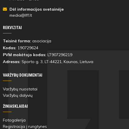
Dėl informacijos svetainėje
media@lff.lt
REKVIZITAI
Teisinė forma:
asociacija
Kodas:
190729624
PVM mokėtojo kodas:
LT907296219
Adresas:
Sporto g. 3, LT-
44221
, Kaunas, Lietuva
VARŽYBŲ DOKUMENTAI
Varžybų nuostatai
Varžybų dalyvių
ŽINIASKLAIDAI
Fotogalerija
Registracija į rungtynes