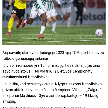
Šią savaitę startavo ir įsibėgėja 2023-ųjų TOPsport Lietuvos
futbolo geriausiųjų rinkimai.
Iš viso rinkimuose yra 15 nominacijų, tiesa dalis jų jau žino
savo nugalėtojus – tai yra trijų iš Lietuvos čempionatų
rezultatyviausi futbolininkai.
Jau aišku, kad rezultatyviausio A lygos sezono futbolininko
prizas atiteks buvusiam šalies čempiono Vilniaus „Žalgirio“
snaiperiui
Mathiasui Oyewusi
. Jo sąskaitoje – 19 tikslių
smūgių.