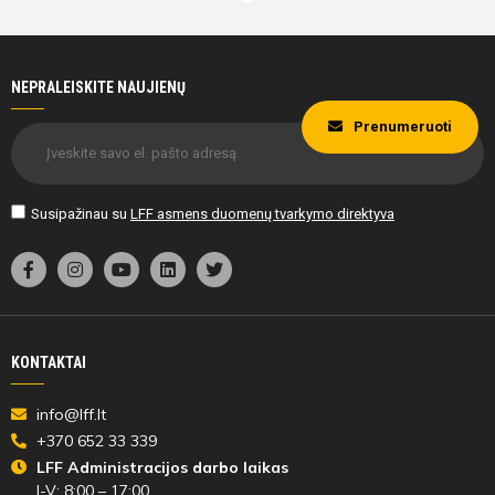
NEPRALEISKITE NAUJIENŲ
Prenumeruoti
Susipažinau su
LFF asmens duomenų tvarkymo direktyva
KONTAKTAI
info@lff.lt
+370 652 33 339
LFF Administracijos darbo laikas
I-V: 8:00 – 17:00