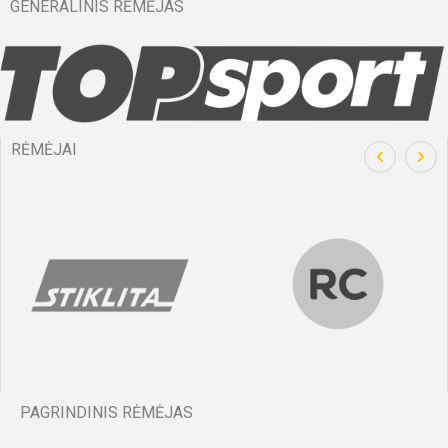
GENERALINIS RĖMĖJAS
RĖMĖJAI
PAGRINDINIS RĖMĖJAS