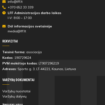
info@lff.lt
+370 652 33 339
LFF Administracijos darbo laikas
I-V: 8:00 – 17:00
Dėl informacijos svetainėje
media@lff.lt
REKVIZITAI
Teisinė forma:
asociacija
Kodas:
190729624
PVM mokėtojo kodas:
LT907296219
Adresas:
Sporto g. 3, LT-
44221
, Kaunas, Lietuva
VARŽYBŲ DOKUMENTAI
Varžybų nuostatai
Varžybų dalyvių