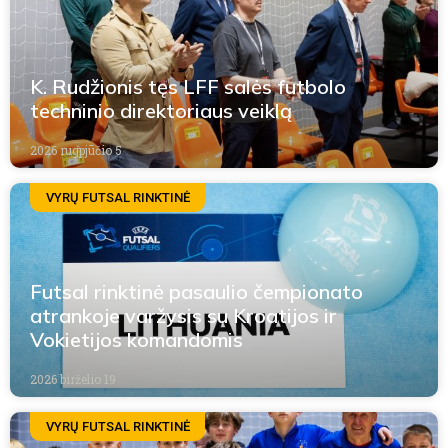
K. Rudžionis tęs LFF salės futbolo
techninio direktoriaus veiklą
2026 rugpjūčio 5
VYRŲ FUTSAL RINKTINĖ
Futsal rinktinė pasaulio čempionato
atrankoje varžysis su Kroatijos ir
Vokietijos komandomis
2026 birželio 19
VYRŲ FUTSAL RINKTINĖ