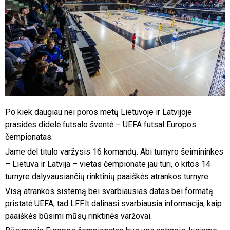
Po kiek daugiau nei poros metų Lietuvoje ir Latvijoje
prasidės didelė futsalo šventė – UEFA futsal Europos
čempionatas.
Jame dėl titulo varžysis 16 komandų. Abi turnyro šeimininkės
– Lietuva ir Latvija – vietas čempionate jau turi, o kitos 14
turnyre dalyvausiančių rinktinių paaiškės atrankos turnyre.
Visą atrankos sistemą bei svarbiausias datas bei formatą
pristatė UEFA, tad LFF.lt dalinasi svarbiausia informacija, kaip
paaiškės būsimi mūsų rinktinės varžovai.