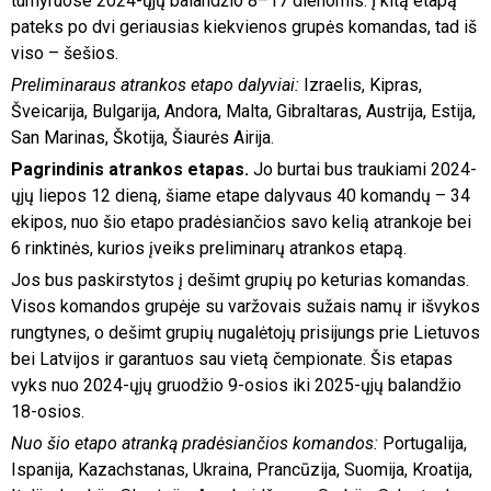
turnyruose 2024-ųjų balandžio 8–17 dienomis. Į kitą etapą
pateks po dvi geriausias kiekvienos grupės komandas, tad iš
viso – šešios.
Preliminaraus atrankos etapo dalyviai:
Izraelis, Kipras,
Šveicarija, Bulgarija, Andora, Malta, Gibraltaras, Austrija, Estija,
San Marinas, Škotija, Šiaurės Airija.
Pagrindinis atrankos etapas.
Jo burtai bus traukiami 2024-
ųjų liepos 12 dieną, šiame etape dalyvaus 40 komandų – 34
ekipos, nuo šio etapo pradėsiančios savo kelią atrankoje bei
6 rinktinės, kurios įveiks preliminarų atrankos etapą.
Jos bus paskirstytos į dešimt grupių po keturias komandas.
Visos komandos grupėje su varžovais sužais namų ir išvykos
rungtynes, o dešimt grupių nugalėtojų prisijungs prie Lietuvos
bei Latvijos ir garantuos sau vietą čempionate. Šis etapas
vyks nuo 2024-ųjų gruodžio 9-osios iki 2025-ųjų balandžio
18-osios.
Nuo šio etapo atranką pradėsiančios komandos:
Portugalija,
Ispanija, Kazachstanas, Ukraina, Prancūzija, Suomija, Kroatija,