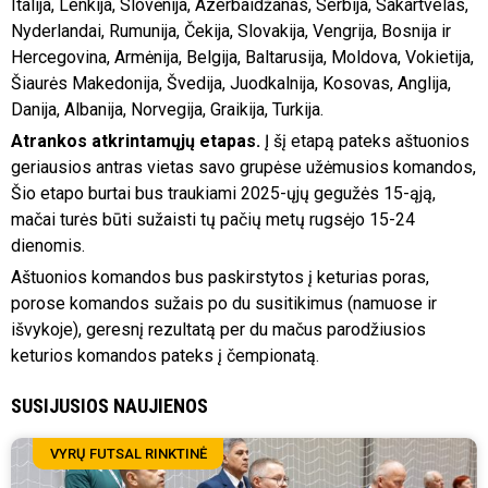
Italija, Lenkija, Slovėnija, Azerbaidžanas, Serbija, Sakartvelas,
Nyderlandai, Rumunija, Čekija, Slovakija, Vengrija, Bosnija ir
Hercegovina, Armėnija, Belgija, Baltarusija, Moldova, Vokietija,
Šiaurės Makedonija, Švedija, Juodkalnija, Kosovas, Anglija,
Danija, Albanija, Norvegija, Graikija, Turkija.
Atrankos atkrintamųjų etapas.
Į šį etapą pateks aštuonios
geriausios antras vietas savo grupėse užėmusios komandos,
Šio etapo burtai bus traukiami 2025-ųjų gegužės 15-ąją,
mačai turės būti sužaisti tų pačių metų rugsėjo 15-24
dienomis.
Aštuonios komandos bus paskirstytos į keturias poras,
porose komandos sužais po du susitikimus (namuose ir
išvykoje), geresnį rezultatą per du mačus parodžiusios
keturios komandos pateks į čempionatą.
SUSIJUSIOS NAUJIENOS
VYRŲ FUTSAL RINKTINĖ