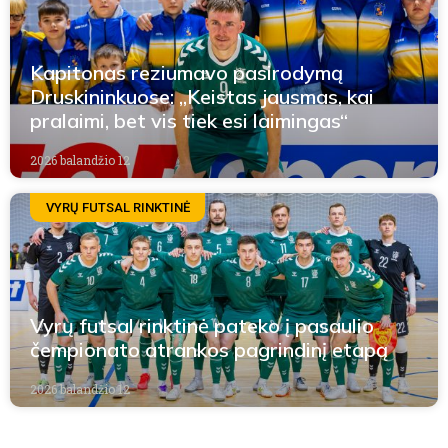
Kapitonas reziumavo pasirodymą
Druskininkuose: „Keistas jausmas, kai
pralaimi, bet vis tiek esi laimingas“
2026 balandžio 12
VYRŲ FUTSAL RINKTINĖ
Vyrų futsal rinktinė pateko į pasaulio
čempionato atrankos pagrindinį etapą
2026 balandžio 12