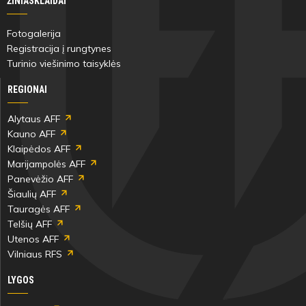
ŽINIASKLAIDAI
Fotogalerija
Registracija į rungtynes
Turinio viešinimo taisyklės
REGIONAI
Alytaus AFF
Kauno AFF
Klaipėdos AFF
Marijampolės AFF
Panevėžio AFF
Šiaulių AFF
Tauragės AFF
Telšių AFF
Utenos AFF
Vilniaus RFS
LYGOS