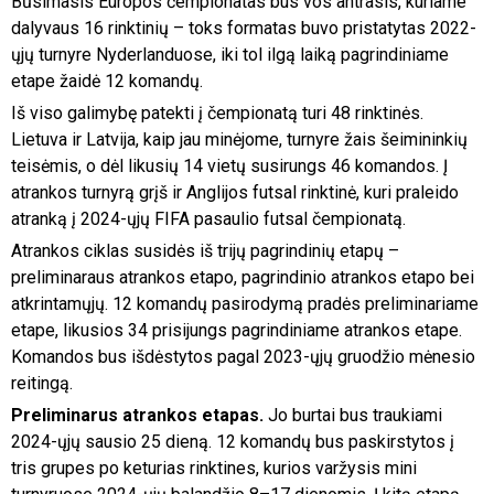
Būsimasis Europos čempionatas bus vos antrasis, kuriame
dalyvaus 16 rinktinių – toks formatas buvo pristatytas 2022-
ųjų turnyre Nyderlanduose, iki tol ilgą laiką pagrindiniame
etape žaidė 12 komandų.
Iš viso galimybę patekti į čempionatą turi 48 rinktinės.
Lietuva ir Latvija, kaip jau minėjome, turnyre žais šeimininkių
teisėmis, o dėl likusių 14 vietų susirungs 46 komandos. Į
atrankos turnyrą grįš ir Anglijos futsal rinktinė, kuri praleido
atranką į 2024-ųjų FIFA pasaulio futsal čempionatą.
Atrankos ciklas susidės iš trijų pagrindinių etapų –
preliminaraus atrankos etapo, pagrindinio atrankos etapo bei
atkrintamųjų. 12 komandų pasirodymą pradės preliminariame
etape, likusios 34 prisijungs pagrindiniame atrankos etape.
Komandos bus išdėstytos pagal 2023-ųjų gruodžio mėnesio
reitingą.
Preliminarus atrankos etapas.
Jo burtai bus traukiami
2024-ųjų sausio 25 dieną. 12 komandų bus paskirstytos į
tris grupes po keturias rinktines, kurios varžysis mini