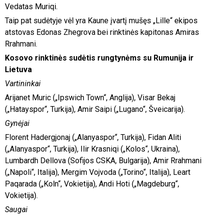
Vedatas Muriqi.
Taip pat sudėtyje vėl yra Kaune įvartį mušęs „Lille“ ekipos
atstovas Edonas Zhegrova bei rinktinės kapitonas Amiras
Rrahmani.
Kosovo rinktinės sudėtis rungtynėms su Rumunija ir
Lietuva
Vartininkai
Arijanet Muric („Ipswich Town“, Anglija), Visar Bekaj
(„Hatayspor“, Turkija), Amir Saipi („Lugano“, Šveicarija).
Gynėjai
Florent Hadergjonaj („Alanyaspor“, Turkija), Fidan Aliti
(„Alanyaspor“, Turkija), Ilir Krasniqi („Kolos“, Ukraina),
Lumbardh Dellova (Sofijos CSKA, Bulgarija), Amir Rrahmani
(„Napoli“, Italija), Mergim Vojvoda („Torino“, Italija), Leart
Paqarada („Koln“, Vokietija), Andi Hoti („Magdeburg“,
Vokietija).
Saugai