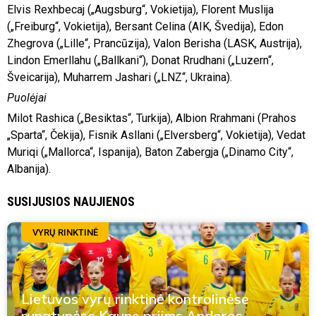
Elvis Rexhbecaj („Augsburg“, Vokietija), Florent Muslija
(„Freiburg“, Vokietija), Bersant Celina (AIK, Švedija), Edon
Zhegrova („Lille“, Prancūzija), Valon Berisha (LASK, Austrija),
Lindon Emerllahu („Ballkani“), Donat Rrudhani („Luzern“,
Šveicarija), Muharrem Jashari („LNZ“, Ukraina).
Puolėjai
Milot Rashica („Besiktas“, Turkija), Albion Rrahmani (Prahos
„Sparta“, Čekija), Fisnik Asllani („Elversberg“, Vokietija), Vedat
Muriqi („Mallorca“, Ispanija), Baton Zabergja („Dinamo City“,
Albanija).
SUSIJUSIOS NAUJIENOS
VYRŲ RINKTINĖ
Lietuvos vyrų rinktinė kontrolinėse
rungtynėse Kaune priims Andoros