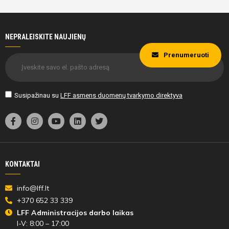
NEPRALEISKITE NAUJIENŲ
Prenumeruoti
Susipažinau su
LFF asmens duomenų tvarkymo direktyva
KONTAKTAI
info@lff.lt
+370 652 33 339
LFF Administracijos darbo laikas
I-V: 8:00 – 17:00