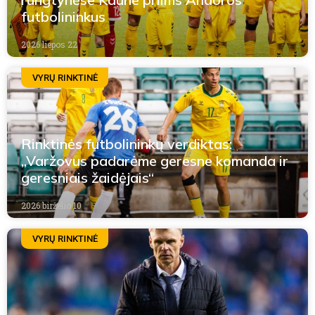
futbolininkus
2026 liepos 22
VYRŲ RINKTINĖ
Rinktinės futbolininkų verdiktas:
„Varžovus padarėme geresne komanda ir
geresniais žaidėjais“
2026 birželio 10
VYRŲ RINKTINĖ