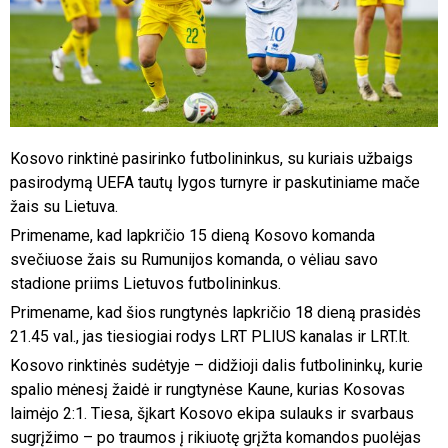
Kosovo rinktinė pasirinko futbolininkus, su kuriais užbaigs
pasirodymą UEFA tautų lygos turnyre ir paskutiniame mače
žais su Lietuva.
Primename, kad lapkričio 15 dieną Kosovo komanda
svečiuose žais su Rumunijos komanda, o vėliau savo
stadione priims Lietuvos futbolininkus.
Primename, kad šios rungtynės lapkričio 18 dieną prasidės
21.45 val., jas tiesiogiai rodys LRT PLIUS kanalas ir LRT.lt.
Kosovo rinktinės sudėtyje – didžioji dalis futbolininkų, kurie
spalio mėnesį žaidė ir rungtynėse Kaune, kurias Kosovas
laimėjo 2:1. Tiesa, šįkart Kosovo ekipa sulauks ir svarbaus
sugrįžimo – po traumos į rikiuotę grįžta komandos puolėjas