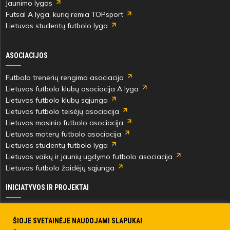
Jaunimo lygos
Futsal A lyga, kurią remia TOPsport
Lietuvos studentų futbolo lyga
ASOCIACIJOS
Futbolo trenerių rengimo asociacija
Lietuvos futbolo klubų asociacija A lyga
Lietuvos futbolo klubų sąjunga
Lietuvos futbolo teisėjų asociacija
Lietuvos masinio futbolo asociacija
Lietuvos moterų futbolo asociacija
Lietuvos studentų futbolo lyga
Lietuvos vaikų ir jaunių ugdymo futbolo asociacija
Lietuvos futbolo žaidėjų sąjunga
INICIATYVOS IR PROJEKTAI
Skautingas Lietuvoje ir užsienyje
Paramos fondai
ŠIOJE SVETAINĖJE NAUDOJAMI SLAPUKAI