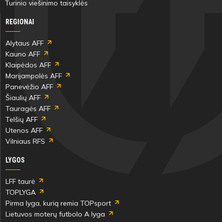
Turinio viešinimo taisyklės
REGIONAI
Alytaus AFF
Kauno AFF
Klaipėdos AFF
Marijampolės AFF
Panevėžio AFF
Šiaulių AFF
Tauragės AFF
Telšių AFF
Utenos AFF
Vilniaus RFS
LYGOS
LFF taurė
TOPLYGA
Pirma lyga, kurią remia TOPsport
Lietuvos moterų futbolo A lyga