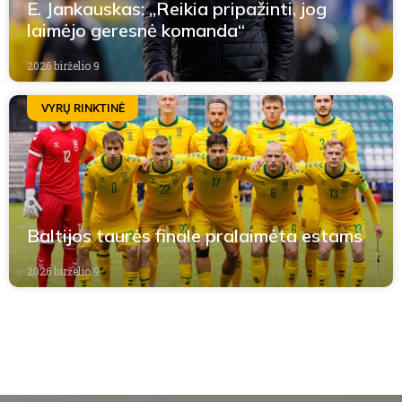
E. Jankauskas: „Reikia pripažinti, jog
laimėjo geresnė komanda“
2026 birželio 9
VYRŲ RINKTINĖ
Baltijos taurės finale pralaimėta estams
2026 birželio 9