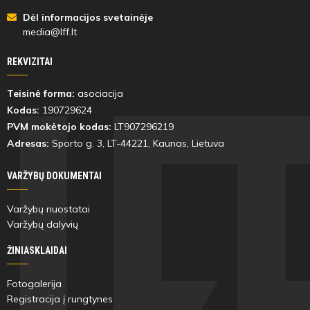
Dėl informacijos svetainėje
media@lff.lt
REKVIZITAI
Teisinė forma:
asociacija
Kodas:
190729624
PVM mokėtojo kodas:
LT907296219
Adresas:
Sporto g. 3, LT-
44221
, Kaunas, Lietuva
VARŽYBŲ DOKUMENTAI
Varžybų nuostatai
Varžybų dalyvių
ŽINIASKLAIDAI
Fotogalerija
Registracija į rungtynes