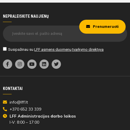
NEPRALEISKITE NAUJIENŲ
Prenumeruoti
Susipažinau su
LFF asmens duomenų tvarkymo direktyva
KONTAKTAI
info@lff.lt
+370 652 33 339
LFF Administracijos darbo laikas
I-V: 8:00 – 17:00