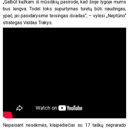
„Galbūt kažkam iš mūsiškių pasirodė, kad šioje lygoje mums
bus lengva. Todėl toks supurtymas turėtų būti naudingas,
ypač, jei pasidarysime teisingas išvadas“, – vylėsi „Neptūno“
strategas Valdas Trakys.
Nepaisant nesėkmės, klaipėdiečiai su 17 taškų neprarado