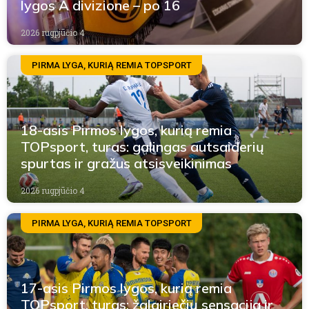
lygos A divizione – po 16
2026 rugpjūčio 4
PIRMA LYGA, KURIĄ REMIA TOPSPORT
18-asis Pirmos lygos, kurią remia
TOPsport, turas: galingas autsaiderių
spurtas ir gražus atsisveikinimas
2026 rugpjūčio 4
PIRMA LYGA, KURIĄ REMIA TOPSPORT
17-asis Pirmos lygos, kurią remia
TOPsport, turas: žalgiriečių sensacija ir