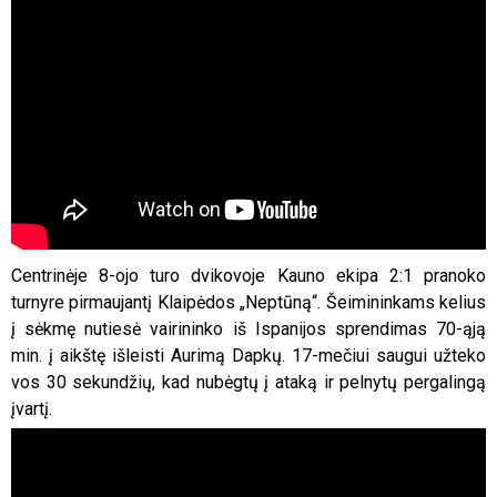
Centrinėje 8-ojo turo dvikovoje Kauno ekipa 2:1 pranoko
turnyre pirmaujantį Klaipėdos „Neptūną“. Šeimininkams kelius
į sėkmę nutiesė vairininko iš Ispanijos sprendimas 70-ąją
min. į aikštę išleisti Aurimą Dapkų. 17-mečiui saugui užteko
vos 30 sekundžių, kad nubėgtų į ataką ir pelnytų pergalingą
įvartį.