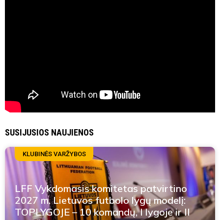
SUSIJUSIOS NAUJIENOS
KLUBINĖS VARŽYBOS
LFF Vykdomasis komitetas patvirtino
2027 m. Lietuvos futbolo lygų modelį:
TOPLYGOJE – 10 komandų, I lygoje ir II