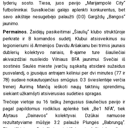
lyderių sosto. Tiesa, juos pavijo „Marijampolė City“
futbolininkai. Suvalkiečiai galėjo aplenkti konkurentus, bet
savo aikštėje nesugebėjo palaužti (0:0) Gargždų „Bangos“
jaunimo.
Permainos.
Žaidėjų pasikeitimai „Šiaulių“ klubo struktūroje
perkratė ir B komandos sudėtį. Klubui atsisveikinus su
legionieriumi iš Armėnijos Davidu Aršakianu bei trimis jaunais
dublerių kolektyvo nariais, 8-ajame ture šiauliečiai
akivaizdžiai nusileido Vilniaus BFA jaunimui. Svečiai iš
sostinės Saulės mieste įvarčių sąskaitą atsidarė sužaidus
pusvalandį, o įpusėjus antrajam kėliniui per dvi minutes (77 ir
78) sudavė nokautuojančius smūgius. 0:3 švieslentėje verčia
trenerį Aurimą Mančą ieškoti naujų taktinių sprendimų,
siekiant užkamšyti atsivėrusias sudėties spragas.
Trečioje vietoje su 16 taškų žengusius šiauliečius pavijo ir
pagal papildomus rodiklius aplenkė tiek „Be1 NFA“, tiek
Alytaus „Dainavos“ kolektyvai. Dzūkai namuose
rezultatyviame mūšyje 3:2 palaužė Plungės „Babrungą“.