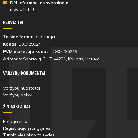
Dėl informacijos svetainėje
media@lff.lt
REKVIZITAI
Teisinė forma:
asociacija
Kodas:
190729624
PVM mokėtojo kodas:
LT907296219
Adresas:
Sporto g. 3, LT-
44221
, Kaunas, Lietuva
VARŽYBŲ DOKUMENTAI
Varžybų nuostatai
Varžybų dalyvių
ŽINIASKLAIDAI
Fotogalerija
Registracija į rungtynes
Turinio viešinimo taisyklės