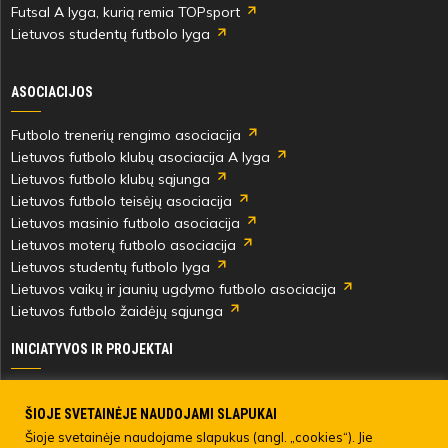
Futsal A lyga, kurią remia TOPsport
Lietuvos studentų futbolo lyga
ASOCIACIJOS
Futbolo trenerių rengimo asociacija
Lietuvos futbolo klubų asociacija A lyga
Lietuvos futbolo klubų sąjunga
Lietuvos futbolo teisėjų asociacija
Lietuvos masinio futbolo asociacija
Lietuvos moterų futbolo asociacija
Lietuvos studentų futbolo lyga
Lietuvos vaikų ir jaunių ugdymo futbolo asociacija
Lietuvos futbolo žaidėjų sąjunga
INICIATYVOS IR PROJEKTAI
Skautingas Lietuvoje ir užsienyje
Paramos fondai
ŠIOJE SVETAINĖJE NAUDOJAMI SLAPUKAI
Medicinos centras
Šioje svetainėje naudojame slapukus (angl. „cookies“). Jie