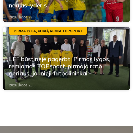
naujas lyderis
2026 liepos 29
PIRMA LYGA, KURIĄ REMIA TOPSPORT
LFF būstinėje pagerbti Pirmos lygos,
remiamos TOPsport, pirmojo rato
geriausi jaunieji futbolininkai
2026 liepos 23