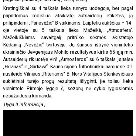
Kretingiškiai su 4 taškais lieka turnyro uodegoje, bet pagal
papildomus rodiklius atsikratė autsaiderių etiketės, ją
prilipindami „Panevėžio“ B vaikinams. Laipteliu aukščiau – 14-
oje vietoje su 5 taškais lieka Mažeikių „Atmosfera“.
Mažeikiškiams savaitgalį pritrūko sėkmės akistatoje
Kėdainių „Nevėžio“ tvirtovėje. Jų šansus ištrynė vienintelis
ukrainiečio Jevgenijaus Mohilo rezultatyvus kirtis 65-ąją min.
Autsaiderių rikiuotėje virš „Atmosferos“ su 6 taškais įsitaisė
„Ekranas“ ir „Garliava“. Kauno rajono futbolininkai namuose 0:1
nusileido Vilniaus „Riteriams“ B. Nors Vitalijaus Stankevičiaus
auklėtiniai turėjo progų rezultatą išlyginti, jie toliau lieka
vienintele Pirmoje lygoje šį sezoną nė sykio lygiosiomis
nesužaidusia komanda.
1lyga.lt informacija.;