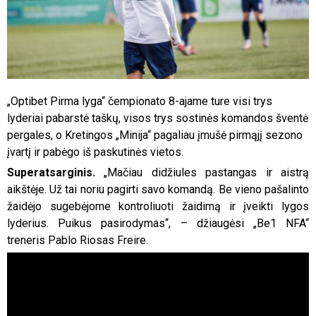
„Optibet Pirma lyga“ čempionato 8-ajame ture visi trys
lyderiai pabarstė taškų, visos trys sostinės komandos šventė
pergales, o Kretingos „Minija“ pagaliau įmušė pirmąjį sezono
įvartį ir pabėgo iš paskutinės vietos.
Superatsarginis.
„Mačiau didžiules pastangas ir aistrą
aikštėje. Už tai noriu pagirti savo komandą. Be vieno pašalinto
žaidėjo sugebėjome kontroliuoti žaidimą ir įveikti lygos
lyderius. Puikus pasirodymas“, – džiaugėsi „Be1 NFA“
treneris Pablo Riosas Freire.