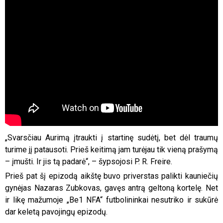
„Svarsčiau Aurimą įtraukti į startinę sudėtį, bet dėl traumų
turime jį patausoti. Prieš keitimą jam turėjau tik vieną prašymą
– įmušti. Ir jis tą padarė“, – šypsojosi P. R. Freire.
Prieš pat šį epizodą aikštę buvo priverstas palikti kauniečių
gynėjas Nazaras Zubkovas, gavęs antrą geltoną kortelę. Net
ir likę mažumoje „Be1 NFA“ futbolininkai nesutriko ir sukūrė
dar keletą pavojingų epizodų.