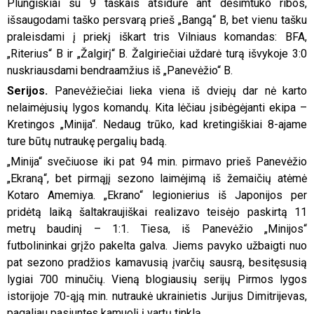
Plungiškiai su 9 taškais atsidūrė ant dešimtuko ribos,
išsaugodami taško persvarą prieš „Bangą“ B, bet vienu tašku
praleisdami į priekį iškart tris Vilniaus komandas: BFA,
„Riterius“ B ir „Žalgirį“ B. Žalgiriečiai uždarė turą išvykoje 3:0
nuskriausdami bendraamžius iš „Panevėžio“ B.
Serijos.
Panevėžiečiai lieka viena iš dviejų dar nė karto
nelaimėjusių lygos komandų. Kita lėčiau įsibėgėjanti ekipa –
Kretingos „Minija“. Nedaug trūko, kad kretingiškiai 8-ajame
ture būtų nutraukę pergalių badą.
„Minija“ svečiuose iki pat 94 min. pirmavo prieš Panevėžio
„Ekraną“, bet pirmąjį sezono laimėjimą iš žemaičių atėmė
Kotaro Amemiya. „Ekrano“ legionierius iš Japonijos per
pridėtą laiką šaltakraujiškai realizavo teisėjo paskirtą 11
metrų baudinį – 1:1. Tiesa, iš Panevėžio „Minijos“
futbolininkai grįžo pakelta galva. Jiems pavyko užbaigti nuo
pat sezono pradžios kamavusią įvarčių sausrą, besitęsusią
lygiai 700 minučių. Vieną blogiausių serijų Pirmos lygos
istorijoje 70-ąją min. nutraukė ukrainietis Jurijus Dimitrijevas,
pagaliau pasiuntęs kamuolį į vartų tinklą.