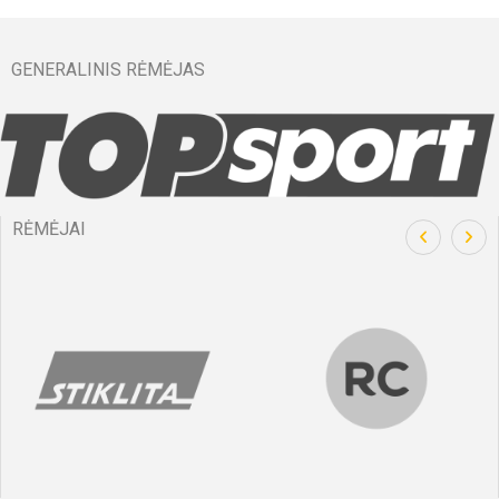
GENERALINIS RĖMĖJAS
RĖMĖJAI