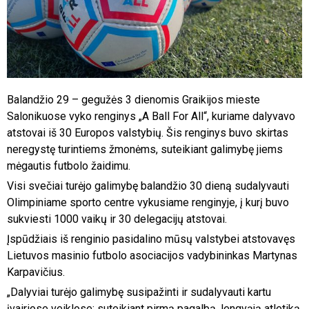
Balandžio 29 – gegužės 3 dienomis Graikijos mieste
Salonikuose vyko renginys „A Ball For All“, kuriame dalyvavo
atstovai iš 30 Europos valstybių. Šis renginys buvo skirtas
neregystę turintiems žmonėms, suteikiant galimybę jiems
mėgautis futbolo žaidimu.
Visi svečiai turėjo galimybę balandžio 30 dieną sudalyvauti
Olimpiniame sporto centre vykusiame renginyje, į kurį buvo
sukviesti 1000 vaikų ir 30 delegacijų atstovai.
Įspūdžiais iš renginio pasidalino mūsų valstybei atstovavęs
Lietuvos masinio futbolo asociacijos vadybininkas Martynas
Karpavičius.
„Dalyviai turėjo galimybę susipažinti ir sudalyvauti kartu
įvairiose veiklose: suteikiant pirmą pagalbą, lengvąją atletiką,