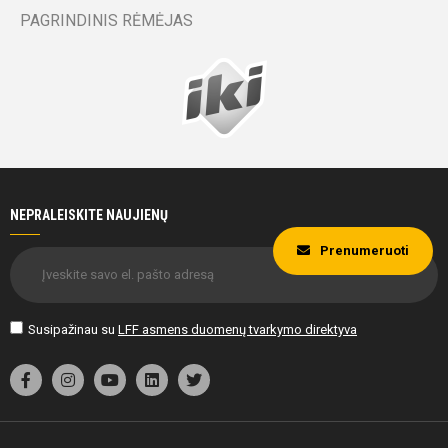
PAGRINDINIS RĖMĖJAS
NEPRALEISKITE NAUJIENŲ
Prenumeruoti
Susipažinau su
LFF asmens duomenų tvarkymo direktyva