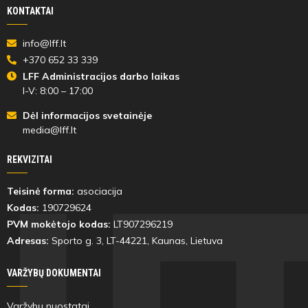
KONTAKTAI
info@lff.lt
+370 652 33 339
LFF Administracijos darbo laikas
I-V: 8:00 – 17:00
Dėl informacijos svetainėje
media@lff.lt
REKVIZITAI
Teisinė forma:
asociacija
Kodas:
190729624
PVM mokėtojo kodas:
LT907296219
Adresas:
Sporto g. 3, LT-
44221
, Kaunas, Lietuva
VARŽYBŲ DOKUMENTAI
Varžybų nuostatai