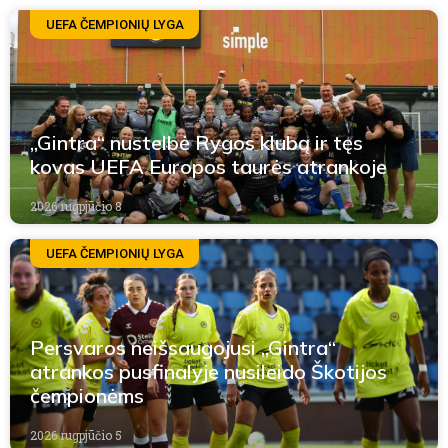
UEFA ČEMPIONIŲ LYGA
„Gintra“ nustelbė Rygos klubą ir tęs
kovas UEFA Europos taurės atrankoje
2026 rugpjūčio 8
UEFA ČEMPIONIŲ LYGA
Persvaros neišsaugojusi „Gintra“
atrankos pusfinalyje nusileido Škotijos
čempionėms
2026 rugpjūčio 5