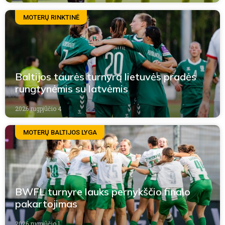
MOTERŲ RINKTINĖ
Baltijos taurės turnyrą lietuvės pradės
rungtynėmis su latvėmis
2026 rugpjūčio 4
MOTERŲ BALTIJOS LYGA
BWFL turnyre lauks pernykščio finalo
pakartojimas
2026 rugpjūčio 1