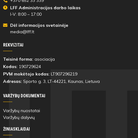
+370 652 33 339
LFF Administracijos darbo laikas
I-V: 8:00 – 17:00
Dėl informacijos svetainėje
media@lff.lt
REKVIZITAI
Teisinė forma:
asociacija
Kodas:
190729624
PVM mokėtojo kodas:
LT907296219
Adresas:
Sporto g. 3, LT-
44221
, Kaunas, Lietuva
VARŽYBŲ DOKUMENTAI
Varžybų nuostatai
Varžybų dalyvių
ŽINIASKLAIDAI