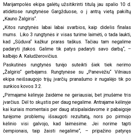
Marijampolės ekipa galėtų užsitikrinti titulą jau spalio 10 d.
atidėtose rungtynėse Gargžduose, o į antrą vietą pakiltų
„Kauno Žalgiris“.
„Kitos rungtynės labai labai svarbios, kaip didelis finalas
mums. Liko 3 rungtynės ir visas turime laimėti, o tada laukti,
kad „Sūduva“ kažkur praras taškus. Tačiau tam negalime
padaryti įtakos. Galime tik patys padaryti savo darbą“, –
kalbėjo A. Kaludžerovičius.
Paskutinės rungtynės turėjo suteikti šiek tiek nerimo
„Žalgirio“ gerbėjams. Rungtynėse su „Panevėžiu“ Vilniaus
ekipa neišsaugojo trijų įvarčių pranašumo ir nugalėjo tik po
sunkios kovos 3:2.
„Pirmajamė kėlinyje žaidėme ne geriausiai, bet įmušėme tris
įvarčius. Dėl to skųstis per daug negalime. Antrajame kėlinyje
kai kuriais momentais per daug atsipalaidavome ir pabaigoje
turėjome problemų išsaugoti rezultatą, nors po pirmojo
kėlinio visi galvojo, kad laimėsime. Jei norime tapti
čempionais, taip žaisti negalime“, – pripažino patyręs