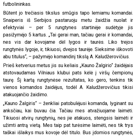
futbolininkas.
Būtent jo trečiasis tikslus smūgis tapo lemiamu komandai.
Snaiperis iš Serbijos pastaruoju metu žaidžia nuolat ir
efektyviai – per 5 rungtynes startinėje sudėtyje jis
pasižymėjo 5 kartus. „Tai gerai man, tačiau gerai ir komandai,
nes vis dar kovojame dėl lygos ir taurės. Liko trejos
rungtynės lygoje, ir, tikiuosi, dvejos taurėje. Sieksime iškovoti
abu titulus“, – pažymėjo komandinį tikslą A. Kaludžerovičius.
Prieš ketverius metus jis su keliais „Kauno Žalgirio“ žaidėjais
atstovaudamas Vilniaus klubui pats kėlė į viršų čempionų
taurę. Šį kartą rungtynėse rezultatas, ko gero, tenkins tik
vienos komandos žaidėjus, todėl A. Kaludžerovičius tikisi
atakuojančio žaidimo.
„Kauno Žalgiris“ – ženkliai patobulėjusi komanda, lyginant su
anksčiau, kai buvau čia. Tačiau mes atvažiuojame laimėti.
Tikiuosi atvirų rungtynių, nes jie atakuos, stengsis laimėti ir
užimti antrą vietą. Mes taip pat turėsime laimėti, nes tik trys
taškai išlaikys mus kovoje dėl titulo. Bus įdomios rungtynės,