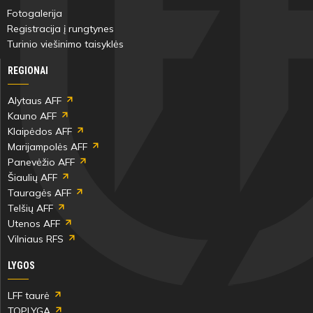
Fotogalerija
Registracija į rungtynes
Turinio viešinimo taisyklės
REGIONAI
Alytaus AFF
Kauno AFF
Klaipėdos AFF
Marijampolės AFF
Panevėžio AFF
Šiaulių AFF
Tauragės AFF
Telšių AFF
Utenos AFF
Vilniaus RFS
LYGOS
LFF taurė
TOPLYGA