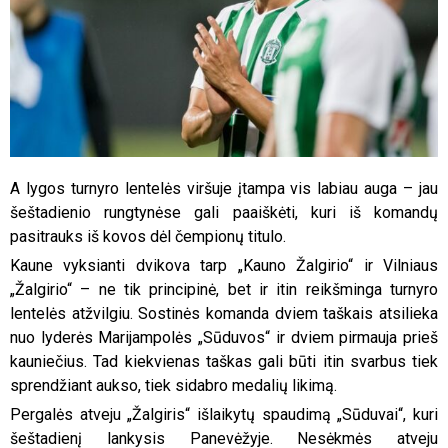
A lygos turnyro lentelės viršuje įtampa vis labiau auga – jau
šeštadienio rungtynėse gali paaiškėti, kuri iš komandų
pasitrauks iš kovos dėl čempionų titulo.
Kaune vyksianti dvikova tarp „Kauno Žalgirio“ ir Vilniaus
„Žalgirio“ – ne tik principinė, bet ir itin reikšminga turnyro
lentelės atžvilgiu. Sostinės komanda dviem taškais atsilieka
nuo lyderės Marijampolės „Sūduvos“ ir dviem pirmauja prieš
kauniečius. Tad kiekvienas taškas gali būti itin svarbus tiek
sprendžiant aukso, tiek sidabro medalių likimą.
Pergalės atveju „Žalgiris“ išlaikytų spaudimą „Sūduvai“, kuri
šeštadienį lankysis Panevėžyje. Nesėkmės atveju