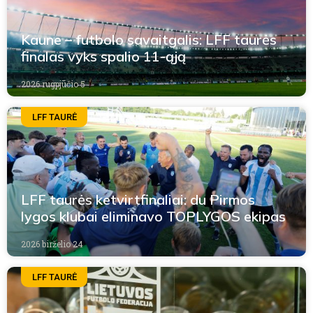
Kaune – futbolo savaitgalis: LFF taurės
finalas vyks spalio 11-ąją
2026 rugpjūčio 5
LFF TAURĖ
LFF taurės ketvirtfinaliai: du Pirmos
lygos klubai eliminavo TOPLYGOS ekipas
2026 birželio 24
LFF TAURĖ