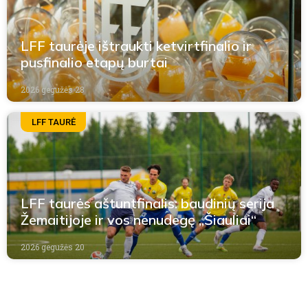
LFF taurėje ištraukti ketvirtfinalio ir
pusfinalio etapų burtai
2026 gegužės 28
LFF TAURĖ
LFF taurės aštuntfinalis: baudinių serija
Žemaitijoje ir vos nenudegę „Šiauliai“
2026 gegužės 20