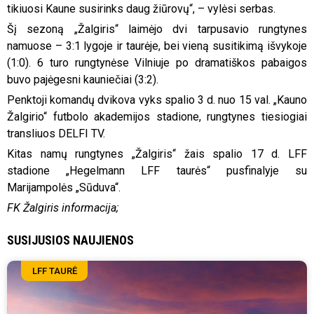
tikiuosi Kaune susirinks daug žiūrovų“, – vylėsi serbas.
Šį sezoną „Žalgiris“ laimėjo dvi tarpusavio rungtynes
namuose – 3:1 lygoje ir taurėje, bei vieną susitikimą išvykoje
(1:0). 6 turo rungtynėse Vilniuje po dramatiškos pabaigos
buvo pajėgesni kauniečiai (3:2).
Penktoji komandų dvikova vyks spalio 3 d. nuo 15 val. „Kauno
Žalgirio“ futbolo akademijos stadione, rungtynes tiesiogiai
transliuos DELFI TV.
Kitas namų rungtynes „Žalgiris“ žais spalio 17 d. LFF
stadione „Hegelmann LFF taurės“ pusfinalyje su
Marijampolės „Sūduva“.
FK Žalgiris informacija;
SUSIJUSIOS NAUJIENOS
LFF TAURĖ