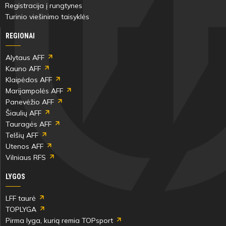
Registracija į rungtynes
Turinio viešinimo taisyklės
REGIONAI
Alytaus AFF
Kauno AFF
Klaipėdos AFF
Marijampolės AFF
Panevėžio AFF
Šiaulių AFF
Tauragės AFF
Telšių AFF
Utenos AFF
Vilniaus RFS
LYGOS
LFF taurė
TOPLYGA
Pirma lyga, kurią remia TOPsport