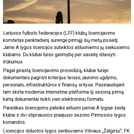
Lietuvos futbolo federacijos (LFF) klubų licencijavimo
komitetas penktadienį surengė pirmąjį šių metų posėdį.
Jame A lygos licencijos suteiktos aštuoniems jų siekusiems
klubams. Du klubai turės galimybę per savaitę ištaisyti
trūkumus.
Pagal įprastą licencijavimo procedūrą, klubai turėjo
dokumentais pagristi kriterijus teisės, jaunimo ugdymo,
personalo, infrastruktūros ir finansų srityse. Pasinaudojant
tam skirta modernia internetine platforma šį sezoną pirmą
kartą dokumentai teikti vien elektroniniu formatu.
Paraiškas licencijoms pateikė aštuoni pernai A lygoje žaidę
klubai ir dvi stipriausios praėjusio sezono Pirmosios lygos
komandos.
Licencijos išduotos lygos senbuviams Vilniaus „Žalgiriui“, FK