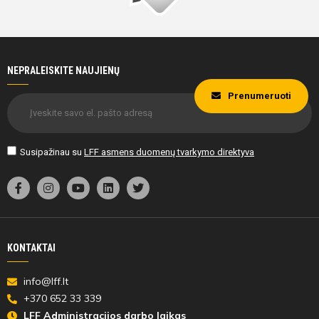
NEPRALEISKITE NAUJIENŲ
Prenumeruoti
Susipažinau su
LFF asmens duomenų tvarkymo direktyva
KONTAKTAI
info@lff.lt
+370 652 33 339
LFF Administracijos darbo laikas