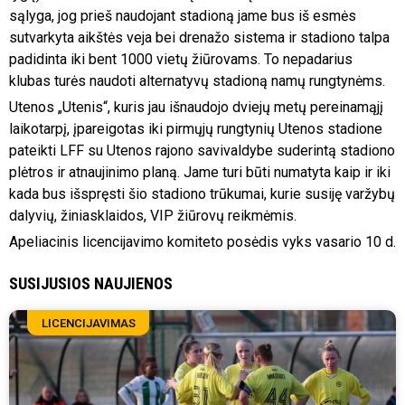
sąlyga, jog prieš naudojant stadioną jame bus iš esmės
sutvarkyta aikštės veja bei drenažo sistema ir stadiono talpa
padidinta iki bent 1000 vietų žiūrovams. To nepadarius
klubas turės naudoti alternatyvų stadioną namų rungtynėms.
Utenos „Utenis“, kuris jau išnaudojo dviejų metų pereinamąjį
laikotarpį, įpareigotas iki pirmųjų rungtynių Utenos stadione
pateikti LFF su Utenos rajono savivaldybe suderintą stadiono
plėtros ir atnaujinimo planą. Jame turi būti numatyta kaip ir iki
kada bus išspręsti šio stadiono trūkumai, kurie susiję varžybų
dalyvių, žiniasklaidos, VIP žiūrovų reikmėmis.
Apeliacinis licencijavimo komiteto posėdis vyks vasario 10 d.
SUSIJUSIOS NAUJIENOS
LICENCIJAVIMAS