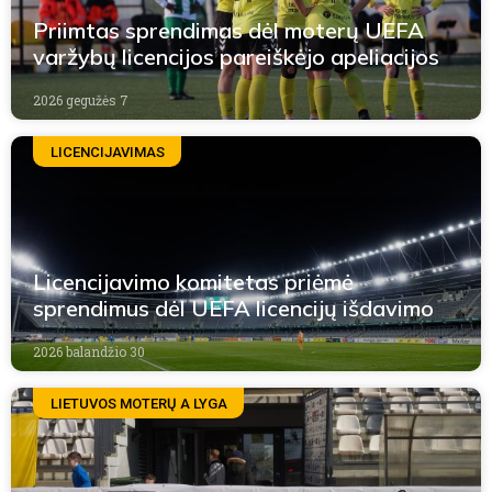
Priimtas sprendimas dėl moterų UEFA
varžybų licencijos pareiškėjo apeliacijos
2026 gegužės 7
LICENCIJAVIMAS
Licencijavimo komitetas priėmė
sprendimus dėl UEFA licencijų išdavimo
2026 balandžio 30
LIETUVOS MOTERŲ A LYGA