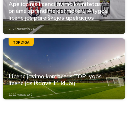
Apeliacinis licencijavimo komitetas
priėmė sprendimą dėl moterų A lygos
licencijos pareiškėjos apeliacijos
2026 vasario 24
TOPLYGA
Licencijavimo komitetas TOP lygos
licencijas išdavė 11 klubų
2026 vasario 5