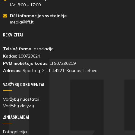
I-V: 8:00 – 17:00
Dėl informacijos svetainėje
media@lff.lt
REKVIZITAI
Teisinė forma:
asociacija
Kodas:
190729624
PVM mokėtojo kodas:
LT907296219
Adresas:
Sporto g. 3, LT-
44221
, Kaunas, Lietuva
VARŽYBŲ DOKUMENTAI
Varžybų nuostatai
Varžybų dalyvių
ŽINIASKLAIDAI
Fotogalerija