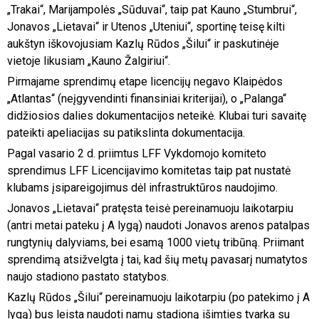
„Trakai“, Marijampolės „Sūduvai“, taip pat Kauno „Stumbrui“,
Jonavos „Lietavai“ ir Utenos „Uteniui“, sportinę teisę kilti
aukštyn iškovojusiam Kazlų Rūdos „Šilui“ ir paskutinėje
vietoje likusiam „Kauno Žalgiriui“.
Pirmajame sprendimų etape licencijų negavo Klaipėdos
„Atlantas“ (neįgyvendinti finansiniai kriterijai), o „Palanga“
didžiosios dalies dokumentacijos neteikė. Klubai turi savaitę
pateikti apeliacijas su patikslinta dokumentacija.
Pagal vasario 2 d. priimtus LFF Vykdomojo komiteto
sprendimus LFF Licencijavimo komitetas taip pat nustatė
klubams įsipareigojimus dėl infrastruktūros naudojimo.
Jonavos „Lietavai“ pratęsta teisė pereinamuoju laikotarpiu
(antri metai pateku į A lygą) naudoti Jonavos arenos patalpas
rungtynių dalyviams, bei esamą 1000 vietų tribūną. Priimant
sprendimą atsižvelgta į tai, kad šių metų pavasarį numatytos
naujo stadiono pastato statybos.
Kazlų Rūdos „Šilui“ pereinamuoju laikotarpiu (po patekimo į A
lygą) bus leista naudoti namų stadioną išimties tvarka su