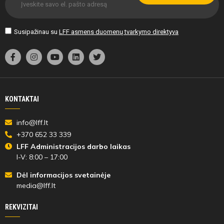
Susipažinau su
LFF asmens duomenų tvarkymo direktyva
KONTAKTAI
info@lff.lt
+370 652 33 339
LFF Administracijos darbo laikas
I-V: 8:00 – 17:00
Dėl informacijos svetainėje
media@lff.lt
REKVIZITAI