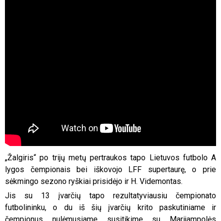
„Žalgiris“ po trijų metų pertraukos tapo Lietuvos futbolo A
lygos čempionais bei iškovojo LFF supertaurę, o prie
sėkmingo sezono ryškiai prisidėjo ir H. Videmontas.
Jis su 13 įvarčių tapo rezultatyviausiu čempionato
futbolininku, o du iš šių įvarčių krito paskutiniame ir
čempionus nulėmusiame susitikime su Marijampolės