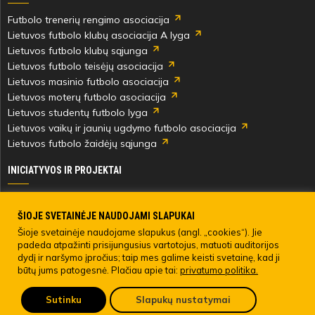
Futbolo trenerių rengimo asociacija
Lietuvos futbolo klubų asociacija A lyga
Lietuvos futbolo klubų sąjunga
Lietuvos futbolo teisėjų asociacija
Lietuvos masinio futbolo asociacija
Lietuvos moterų futbolo asociacija
Lietuvos studentų futbolo lyga
Lietuvos vaikų ir jaunių ugdymo futbolo asociacija
Lietuvos futbolo žaidėjų sąjunga
INICIATYVOS IR PROJEKTAI
Skautingas Lietuvoje ir užsienyje
Paramos fondai
ŠIOJE SVETAINĖJE NAUDOJAMI SLAPUKAI
Medicinos centras
Šioje svetainėje naudojame slapukus (angl. „cookies“). Jie
padeda atpažinti prisijungusius vartotojus, matuoti auditorijos
Live Your Goals
dydį ir naršymo įpročius; taip mes galime keisti svetainę, kad ji
būtų jums patogesnė. Plačiau apie tai:
privatumo politika.
© 2022 LIETUVOS FUTBOLO FEDERACIJA. Visos teisės saugomos.
Sutinku
Slapukų nustatymai
Pateikti anoniminį skundą