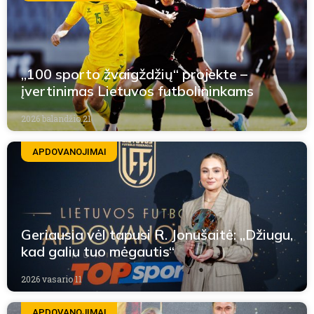
„100 sporto žvaigždžių“ projekte –
įvertinimas Lietuvos futbolininkams
2026 balandžio 21
APDOVANOJIMAI
Geriausia vėl tapusi R. Jonušaitė: „Džiugu,
kad galiu tuo mėgautis“
2026 vasario 11
APDOVANOJIMAI