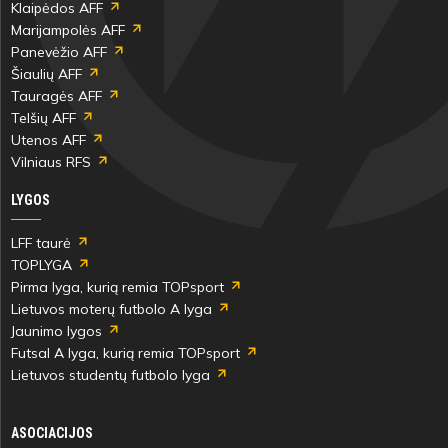
Klaipėdos AFF
Marijampolės AFF
Panevėžio AFF
Šiaulių AFF
Tauragės AFF
Telšių AFF
Utenos AFF
Vilniaus RFS
LYGOS
LFF taurė
TOPLYGA
Pirma lyga, kurią remia TOPsport
Lietuvos moterų futbolo A lyga
Jaunimo lygos
Futsal A lyga, kurią remia TOPsport
Lietuvos studentų futbolo lyga
ASOCIACIJOS