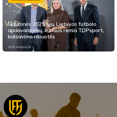
Galutinės 2025-ųjų Lietuvos futbolo
apdovanojimų, kuriuos remia TOPsport,
balsavimo rikiuotės
2026 vasario 10