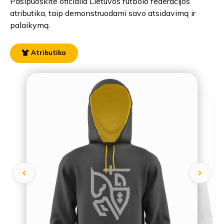
Pasipuoškite oficialia Lietuvos futbolo federacijos
atributika, taip demonstruodami savo atsidavimą ir
palaikymą.
Atributika