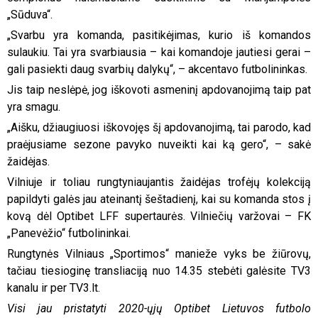
„Sūduva“.
„Svarbu yra komanda, pasitikėjimas, kurio iš komandos
sulaukiu. Tai yra svarbiausia – kai komandoje jautiesi gerai –
gali pasiekti daug svarbių dalykų“, – akcentavo futbolininkas.
Jis taip neslėpė, jog iškovoti asmeninį apdovanojimą taip pat
yra smagu.
„Aišku, džiaugiuosi iškovojęs šį apdovanojimą, tai parodo, kad
praėjusiame sezone pavyko nuveikti kai ką gero“, – sakė
žaidėjas.
Vilniuje ir toliau rungtyniaujantis žaidėjas trofėjų kolekciją
papildyti galės jau ateinantį šeštadienį, kai su komanda stos į
kovą dėl Optibet LFF supertaurės. Vilniečių varžovai – FK
„Panevėžio“ futbolininkai.
Rungtynės Vilniaus „Sportimos“ manieže vyks be žiūrovų,
tačiau tiesioginę transliaciją nuo 14.35 stebėti galėsite TV3
kanalu ir per TV3.lt.
Visi jau pristatyti 2020-ųjų Optibet Lietuvos futbolo