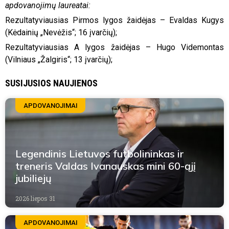
apdovanojimų laureatai:
Rezultatyviausias Pirmos lygos žaidėjas – Evaldas Kugys
(Kėdainių „Nevėžis“; 16 įvarčių);
Rezultatyviausias A lygos žaidėjas – Hugo Videmontas
(Vilniaus „Žalgiris“; 13 įvarčių);
SUSIJUSIOS NAUJIENOS
APDOVANOJIMAI
Legendinis Lietuvos futbolininkas ir
treneris Valdas Ivanauskas mini 60-ąjį
jubiliejų
2026 liepos 31
APDOVANOJIMAI