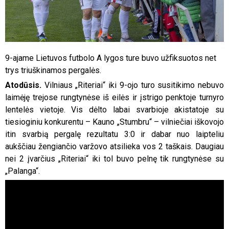
9-ajame Lietuvos futbolo A lygos ture buvo užfiksuotos net
trys triuškinamos pergalės.
Atodūsis.
Vilniaus „Riteriai“ iki 9-ojo turo susitikimo nebuvo
laimėję trejose rungtynėse iš eilės ir įstrigo penktoje turnyro
lentelės vietoje. Vis dėlto labai svarbioje akistatoje su
tiesioginiu konkurentu – Kauno „Stumbru“ – vilniečiai iškovojo
itin svarbią pergalę rezultatu 3:0 ir dabar nuo laipteliu
aukščiau žengiančio varžovo atsilieka vos 2 taškais. Daugiau
nei 2 įvarčius „Riteriai“ iki tol buvo pelnę tik rungtynėse su
„Palanga“.