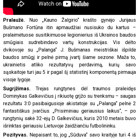
Pralaužė.
Nuo „Kauno Žalgirio“ krašto gynėjo Jurijaus
Bušmano Fortūna itin apmaudžiai nusisuko du kartus –
pralaimėtuose susitikimuose legionierius iš Ukrainos baudos
smūgiais sudrebindavo vartų konstrukcijas. Vis dėlto
dvikovoje su „Palanga“ J. Bušmanas meistriškai išpildė
baudos smūgį ir pelnė pirmą įvartį šiame sezone. Maža to,
ukrainietis atliko rezultatyvų perdavimą, kurių savo
sąskaitoje turi jau 5 ir pagal šį statistinį komponentą pirmauja
visoje lygoje.
Sugrįžimas.
Trejas rungtynes dėl traumos praleidęs
Dominykas Galkevičius į rikiuotę grįžo su trenksmu – saugas
rezultatu 3:0 pasibaigusioje akistatoje su „Palanga“ pelnė 2
fantastiškus įvarčius. „Prisiminiau geriausius laikus“, – po
rungtynių sakė 32-ejų D. Galkevičius, kuris 2010 metais buvo
išrinktas geriausiu Lietuvoje žaidžiančiu futbolininku.
Pozityvas.
Nepaisant to, jog „Sūduva“ savo kraityje turi 4 iš