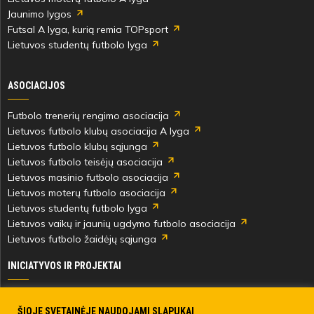
Jaunimo lygos
Futsal A lyga, kurią remia TOPsport
Lietuvos studentų futbolo lyga
ASOCIACIJOS
Futbolo trenerių rengimo asociacija
Lietuvos futbolo klubų asociacija A lyga
Lietuvos futbolo klubų sąjunga
Lietuvos futbolo teisėjų asociacija
Lietuvos masinio futbolo asociacija
Lietuvos moterų futbolo asociacija
Lietuvos studentų futbolo lyga
Lietuvos vaikų ir jaunių ugdymo futbolo asociacija
Lietuvos futbolo žaidėjų sąjunga
INICIATYVOS IR PROJEKTAI
Skautingas Lietuvoje ir užsienyje
Paramos fondai
ŠIOJE SVETAINĖJE NAUDOJAMI SLAPUKAI