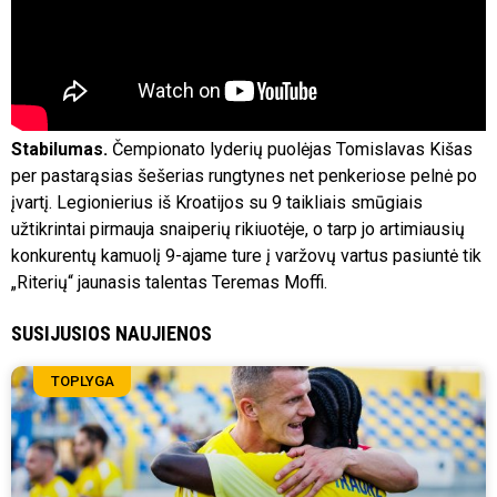
Stabilumas.
Čempionato lyderių puolėjas Tomislavas Kišas
per pastarąsias šešerias rungtynes net penkeriose pelnė po
įvartį. Legionierius iš Kroatijos su 9 taikliais smūgiais
užtikrintai pirmauja snaiperių rikiuotėje, o tarp jo artimiausių
konkurentų kamuolį 9-ajame ture į varžovų vartus pasiuntė tik
„Riterių“ jaunasis talentas Teremas Moffi.
SUSIJUSIOS NAUJIENOS
TOPLYGA