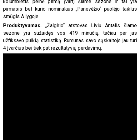
kolumbietis pelnė pirmą įvartį šiame sezone ir tai yra
pirmasis bet kurio nominalaus „Panevėžio“ puolėjo taiklus
smūgis A lygoje.
Produktyvumas.
„Žalgirio“ atstovas Liviu Antalis šiame
sezone yra sužaidęs vos 419 minučių, tačiau per jas
užfiksavo puikią statistiką. Rumunas savo sąskaitoje jau turi
4 įvarčius bei tiek pat rezultatyvių perdavimų.