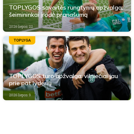
TOPLYGOS savaitės rungtynių apžvalga:
šeimininkai įrodė pranašumą
2026 liepos 22
TOPLYGA
TOPLYGOS turo apžvalga: vilniečiai jau
prie pat lyderių
2026 liepos 9