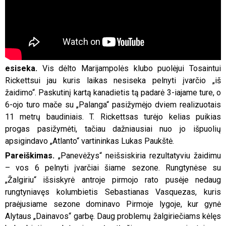
esiseka.
Vis dėlto Marijampolės klubo puolėjui Tosaintui
Rickettsui jau kuris laikas nesiseka pelnyti įvarčio „iš
žaidimo“. Paskutinį kartą kanadietis tą padarė 3-iajame ture, o
6-ojo turo mače su „Palanga“ pasižymėjo dviem realizuotais
11 metrų baudiniais. T. Rickettsas turėjo kelias puikias
progas pasižymėti, tačiau dažniausiai nuo jo išpuolių
apsigindavo „Atlanto“ vartininkas Lukas Paukštė.
Pareiškimas.
„Panevėžys“ neišsiskiria rezultatyviu žaidimu
– vos 6 pelnyti įvarčiai šiame sezone. Rungtynėse su
„Žalgiriu“ išsiskyrė antroje pirmojo rato pusėje nedaug
rungtyniavęs kolumbietis Sebastianas Vasquezas, kuris
praėjusiame sezone dominavo Pirmoje lygoje, kur gynė
Alytaus „Dainavos“ garbę. Daug problemų žalgiriečiams kėlęs