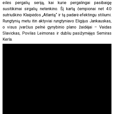
eilės pergalių seriją, kai kurie pergalingai pasibaigę
susitikimai sirgalių netenkino. Šį kartą čempionai net 4:0
sutriuškino Klaipėdos „Atlantą“ ir tą padarė efektingu stiliumi.
Rungtynių metu itin aktyviai rungtyniavo Eligijus Jankauskas,
o visus įvarčius pelnė gynybinio plano žaidėjai – Vaidas
Slavickas, Povilas Leimonas ir dubliu pasižymėjęs Semiras
Kerla.