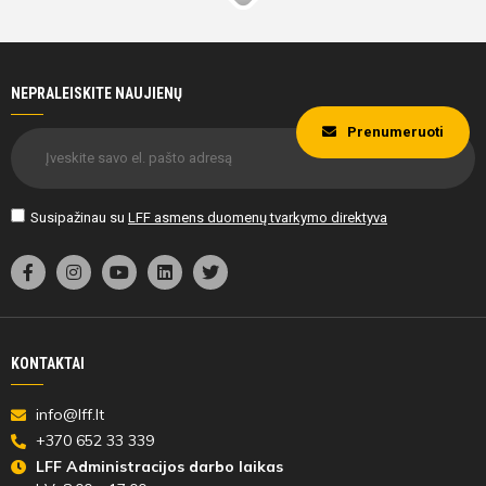
NEPRALEISKITE NAUJIENŲ
Prenumeruoti
Susipažinau su
LFF asmens duomenų tvarkymo direktyva
KONTAKTAI
info@lff.lt
+370 652 33 339
LFF Administracijos darbo laikas