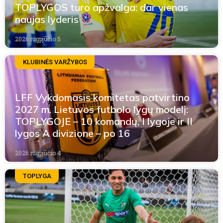
TOPLYGOS turo apžvalga: dar vienas
naujas lyderis
2026 rugpjūčio 5
KLUBINĖS VARŽYBOS
LFF Vykdomasis komitetas patvirtino
2027 m. Lietuvos futbolo lygų modelį:
TOPLYGOJE – 10 komandų, I lygoje ir II
lygos A divizione – po 16
2026 rugpjūčio 4
TOPLYGA