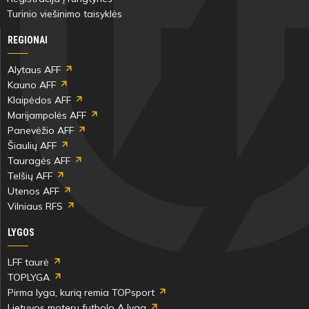
Turinio viešinimo taisyklės
REGIONAI
Alytaus AFF
Kauno AFF
Klaipėdos AFF
Marijampolės AFF
Panevėžio AFF
Šiaulių AFF
Tauragės AFF
Telšių AFF
Utenos AFF
Vilniaus RFS
LYGOS
LFF taurė
TOPLYGA
Pirma lyga, kurią remia TOPsport
Lietuvos moterų futbolo A lyga