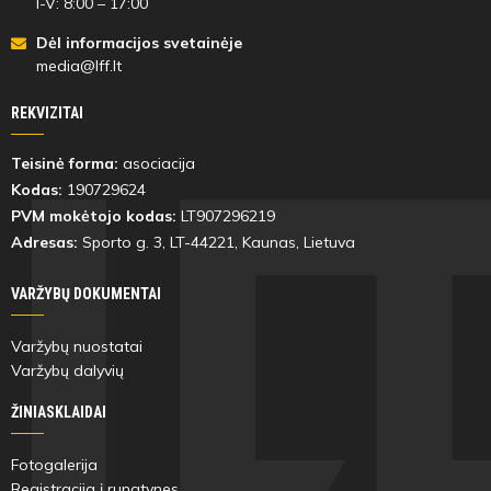
I-V: 8:00 – 17:00
Dėl informacijos svetainėje
media@lff.lt
REKVIZITAI
Teisinė forma:
asociacija
Kodas:
190729624
PVM mokėtojo kodas:
LT907296219
Adresas:
Sporto g. 3, LT-
44221
, Kaunas, Lietuva
VARŽYBŲ DOKUMENTAI
Varžybų nuostatai
Varžybų dalyvių
ŽINIASKLAIDAI
Fotogalerija
Registracija į rungtynes