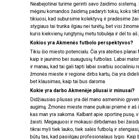
Neabejotinai turime gerinti savo žaidimo sistemą. D
mėginu komandos žaidimą padaryti tokiu, koks ti
tikiuosi, kad subursime kolektyvą ir pradėsime žaist
stygiaus tai trunka ilgiau nei turėtų, bet visi žino
kuris kiekvienų rungtynių metu tobulėja ir dėl to aš 
Kokios yra Akmenės futbolo perspektyvos?
Tikiu šio miesto potencialu. Čia yra ateities planai f
kaip ir jaunimo bei suaugusių futbolas. Labai malo
ir manau, kad tai gali tapti labai svarbiu socialiniu 
žmonės mieste ir regione dirbs kartu, čia yra dideli
bet klausimas, kaip tai bus daroma.
Kokie yra darbo Akmenėje pliusai ir minusai?
Didžiausias pliusas yra dėl mano asmeninio gyvenim
augimą. Žmonės mieste mane puikiai priėmė ir aš čia 
kas man yra sakoma. Kalbant apie sportinę pusę, v
žaisti. Mėgaujuosi ir mokausi dirbdamas bei žais
tikrai myli tiek lauko, tiek salės futbolą ir stengias
būtų tas, kad pasiilgau profesionalaus lygio. Kaip b