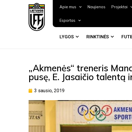
Apie mus
Naujienos
Projektai
Esportas
LYGOS
RINKTINĖS
FUTB
„Akmenės“ treneris Mand
pusę, E. Jasaičio talentą 
3 sausio, 2019