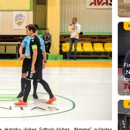
su
202
Fi
„N
m
202
nę akimirką įšokęs Futbolo klubas „Akmenė“ sužaidęs