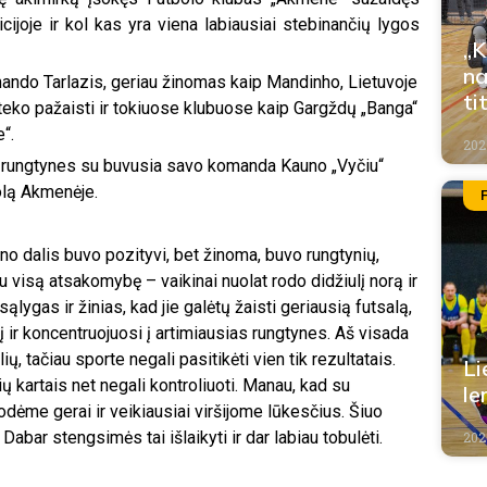
cijoje ir kol kas yra viena labiausiai stebinančių lygos
„K
na
mando Tarlazis, geriau žinomas kaip Mandinho, Lietuvoje
ti
teko pažaisti ir tokiuose klubuose kaip Gargždų „Banga“
“.
202
as rungtynes su buvusia savo komanda Kauno „Vyčiu“
olą Akmenėje.
ono dalis buvo pozityvi, bet žinoma, buvo rungtynių,
mu visą atsakomybę – vaikinai nuolat rodo didžiulį norą ir
ąlygas ir žinias, kad jie galėtų žaisti geriausią futsalą,
ekį ir koncentruojuosi į artimiausias rungtynes. Aš visada
ų, tačiau sporte negali pasitikėti vien tik rezultatais.
Li
ų kartais net negali kontroliuoti. Manau, kad su
le
dėme gerai ir veikiausiai viršijome lūkesčius. Šiuo
abar stengsimės tai išlaikyti ir dar labiau tobulėti.
202