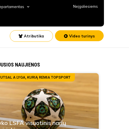
Neįgaliesiems
departamentas
Atributika
Video turinys
JUSIOS NAUJIENOS
FUTSAL A LYGA, KURIĄ REMIA TOPSPORT
yko LSFA visuotinis narių