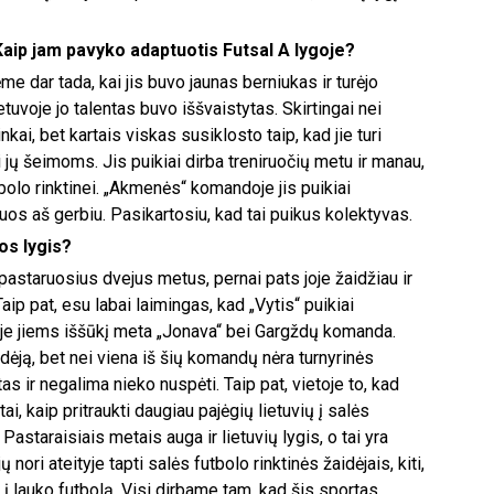
Kaip jam pavyko adaptuotis Futsal A lygoje?
e dar tada, kai jis buvo jaunas berniukas ir turėjo
Lietuvoje jo talentas buvo iššvaistytas. Skirtingai nei
kai, bet kartais viskas susiklosto taip, kad jie turi
ei jų šeimoms. Jis puikiai dirba treniruočių metu ir manau,
tbolo rinktinei. „Akmenės“ komandoje jis puikiai
iuos aš gerbiu. Pasikartosiu, kad tai puikus kolektyvas.
os lygis?
pastaruosius dvejus metus, pernai pats joje žaidžiau ir
aip pat, esu labai laimingas, kad „Vytis“ puikiai
je jiems iššūkį meta „Jonava“ bei Gargždų komanda.
idėją, bet nei viena iš šių komandų nėra turnyrinės
štas ir negalima nieko nuspėti. Taip pat, vietoje to, kad
ai, kaip pritraukti daugiau pajėgių lietuvių į salės
Pastaraisiais metais auga ir lietuvių lygis, o tai yra
ri ateityje tapti salės futbolo rinktinės žaidėjais, kiti,
į lauko futbolą. Visi dirbame tam, kad šis sportas