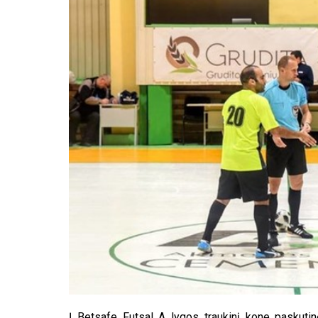
Į Betsafe Futsal A lygos traukinį kone paskuti