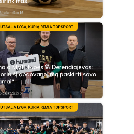
sirinkimas
6 balandžio 16
FUTSAL A LYGA, KURIĄ REMIA TOPSPORT
nalo MVP tapęs V. Derendiajevas:
oriu šį apdovanojimą paskirti savo
amai“
6 balandžio 5
FUTSAL A LYGA, KURIĄ REMIA TOPSPORT