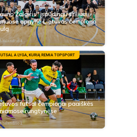
auno Žalgiris“ įspūdingu stiliumi
muose apgynė Lietuvos čempiono
tulą
6 balandžio 4
FUTSAL A LYGA, KURIĄ REMIA TOPSPORT
etuvos futsal čempionai paaiškės
miamose rungtynėse
6 balandžio 2