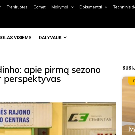
Treniruotės
Comet
Mokymai
Dokumentai
Techninis 
OLAS VISIEMS
DALYVAUK
inho: apie pirmą sezono
SUSI
ir perspektyvas
Įv