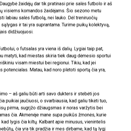
augybė žaidėjų dar tik pratinasi prie salės futbolo ir aš
ktų visiems komandos žaidėjams. Šio sezono metu
i labiau salės futbolą, nei lauko. Dėl treniruočių
me sąlygas ir tai yra suprantama. Turime puikų kolektyvą,
jais didžiuojuosi.
utbolui, o futsalas yra viena iš dalių. Lygiai taip pat,
nu matyti, kad miestas skiria tiek daug dėmesio sportui
reiškiniu visam miestui bei regionui. Tikiu, kad jei
s potencialas. Matau, kad noro plėtoti sportą čia yra,
o – aš galiu būti arti savo dukters ir stebėti jos
puikiai jaučiuosi, o svarbiausia, kad galiu tikėti tuo,
isų pirma, sugrįžo džiaugsmas ir noras varžytis bei
damas čia. Akmenėje mane supa puikūs žmonės, kurie
i, kad lygis čia kiltų. Kalbant apie minusus, vienintelis
ebūtų, čia yra tik pradžia ir mes dirbame, kad tą lygį