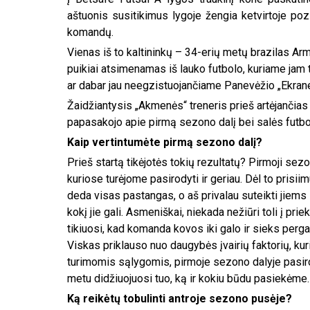
aštuonis susitikimus lygoje žengia ketvirtoje pozi
komandų.
Vienas iš to kaltininkų – 34-erių metų brazilas Ar
puikiai atsimenamas iš lauko futbolo, kuriame jam 
ar dabar jau neegzistuojančiame Panevėžio „Ekrane
Žaidžiantysis „Akmenės“ treneris prieš artėjanči
papasakojo apie pirmą sezono dalį bei salės futb
Kaip vertintumėte pirmą sezono dalį?
Prieš startą tikėjotės tokių rezultatų? Pirmoji sez
kuriose turėjome pasirodyti ir geriau. Dėl to prisii
deda visas pastangas, o aš privalau suteikti jiems s
kokį jie gali. Asmeniškai, niekada nežiūri toli į pri
tikiuosi, kad komanda kovos iki galo ir sieks pergali
Viskas priklauso nuo daugybės įvairių faktorių, kuri
turimomis sąlygomis, pirmoje sezono dalyje pasiro
metu didžiuojuosi tuo, ką ir kokiu būdu pasiekėme. D
Ką reikėtų tobulinti antroje sezono pusėje?