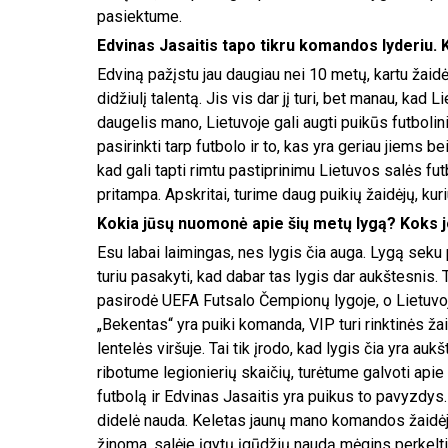
pasiektume.
Edvinas Jasaitis tapo tikru komandos lyderiu. 
Edviną pažįstu jau daugiau nei 10 metų, kartu žaidėm
didžiulį talentą. Jis vis dar jį turi, bet manau, kad 
daugelis mano, Lietuvoje gali augti puikūs futbolinin
pasirinkti tarp futbolo ir to, kas yra geriau jiems b
kad gali tapti rimtu pastiprinimu Lietuvos salės fu
pritampa. Apskritai, turime daug puikių žaidėjų, kur
Kokia jūsų nuomonė apie šių metų lygą? Koks j
Esu labai laimingas, nes lygis čia auga. Lygą seku 
turiu pasakyti, kad dabar tas lygis dar aukštesnis. T
pasirodė UEFA Futsalo Čempionų lygoje, o Lietuvo
„Bekentas“ yra puiki komanda, VIP turi rinktinės ža
lentelės viršuje. Tai tik įrodo, kad lygis čia yra auk
ribotume legionierių skaičių, turėtume galvoti apie t
futbolą ir Edvinas Jasaitis yra puikus to pavyzdys. 
didelė nauda. Keletas jaunų mano komandos žaidėjų no
žinoma, salėje įgytų įgūdžių naudą mėgins perkelti 