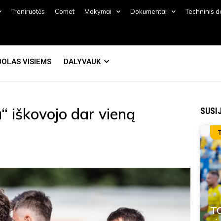
Treniruotės
Comet
Mokymai
Dokumentai
Techninis 
OLAS VISIEMS
DALYVAUK
“ iškovojo dar vieną
SUSI
TO