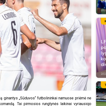
vi
202
LF
pa
ly
ko
di
202
ą ginantys „Sūduvos“ futbolininkai namuose priėmė ne
komandą. Tai pirmosios rungtynės laikinai vyriausiojo