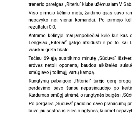
trenerio pareigas „Riteriu“ klube užėmusiam V. Sab
Viso pirmojo kėlinio metu, žaidimo gijas savo rank
nepavyko nei vienai komandai. Po pirmojo kė
rezultatui 0:0.
Antrame kėlinyje marijampoliečiai kėlė kur kas
Lengviau „Riteriai“ galėjo atsidusti ir po to, ka
visiškai greta tikslo.
Tačiau 69-ąją susitikimo minutę „Sūduva“ išsive
erdvės netoli oponentų baudos aikštelės sulau
smūgiavo į tolimąjį vartų kampą.
Rungtynių pabaigoje „Riteriai“ turėjo gerą prog
perdavimo savo šansu nepasinaudojo po keiti
Kardumas smūgį atrėmė, o rungtynės baigėsi „Sūdu
Po pergalės „Sūduva“ padidino savo pranašumą prieš 
buvo jau šeštos iš eilės rungtynės, kuomet nepavy