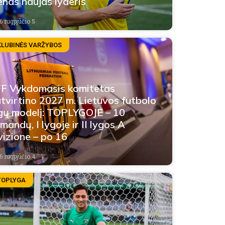
enas naujas lyderis
6 rugpjūčio 5
KLUBINĖS VARŽYBOS
F Vykdomasis komitetas
tvirtino 2027 m. Lietuvos futbolo
gų modelį: TOPLYGOJE – 10
mandų, I lygoje ir II lygos A
vizione – po 16
6 rugpjūčio 4
TOPLYGA