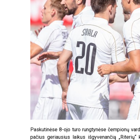
Paskutinėse 8-ojo turo rungtynėse čempionų vard
pačius geriausius laikus išgyvenančią „Riterių“ 