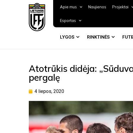
Apie mus
Naujienos
Projektai
Esportas
LYGOS
RINKTINĖS
FUTB
Atotrūkis didėja: „Sūduva
pergalę
4 liepos, 2020