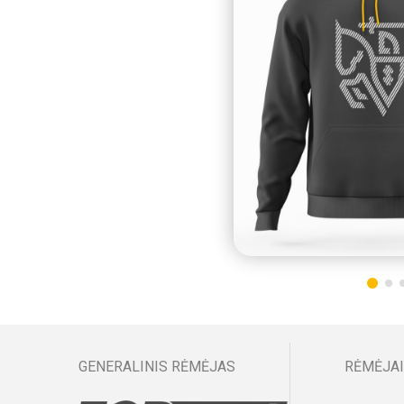
GENERALINIS RĖMĖJAS
RĖMĖJAI