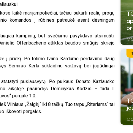
aliauskui.
TO
ose laikė marijampoliečiai, tačiau sukurti realių progų
ap
linio komandos į rūbines patraukė esant dėsningam
p
 daugiau kampinių, bet svečiams pavykdavo atsimušti.
202
i Danielio Offenbacherio atliktas baudos smūgis skriejo
ržė į priekį. Po tolimo Ivano Kardumo perdavimo daug
kęs Semiras Kerla suklaidino varžovą bei įspūdingai
ą atstatyti pusiausvyrą. Po puikaus Donato Kazlausko
mo aikštėje pasirodęs Dominykas Kodzis – tada I.
vos“ pergale 1:0.
TO
Vilniaus „Žalgirį“ iki 8 taškų. Tuo tarpu „Riteriams“ tai
ja
ko iškovoti pergalės.
202