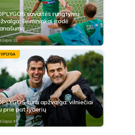
PLYGOS savaitės rungtynių
žvalga: šeimininkai įrodė
ranašumą
6 liepos 22
TOPLYGA
PLYGOS turo apžvalga: vilniečiai
u prie pat lyderių
6 liepos 9