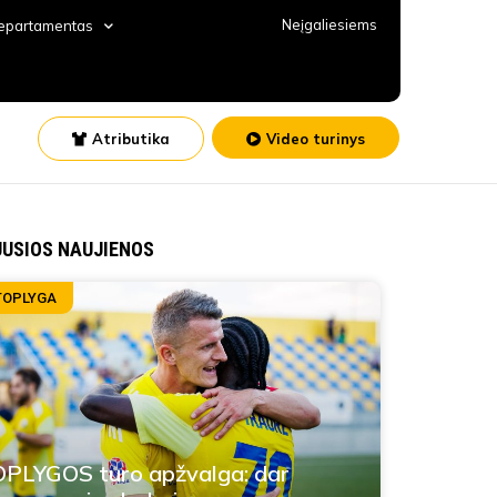
Neįgaliesiems
departamentas
Atributika
Video turinys
JUSIOS NAUJIENOS
TOPLYGA
PLYGOS turo apžvalga: dar