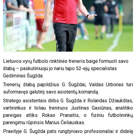
Lietuvos vyrų futbolo rinktinės treneris baigė formuoti savo
štabą – paskutiniuoju jo nariu tapo 52-ejų specialistas
Gediminas Šugžda.
Trenerių štabą papildžius G. Šugždai, Valdas Urbonas turi
suformavęs galutinį savo asistentų komandą.
Stratego asistentais dirbs G. Šugžda ir Rolandas Džiaukštas,
vartininkus ir toliau treniruos Justinas Gasiūnas, analitiko
pareigas atliks Rokas Pranaitis, o fiziniu futbolininkų
parengimu rūpinsis Marius Čeliauskas.
Praeityje G. Šugžda pats rungtyniavo profesionaliai ir didelę