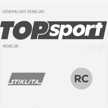
GENERALINIS RĖMĖJAS
RĖMĖJAI