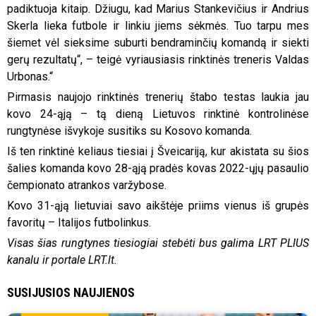
padiktuoja kitaip. Džiugu, kad Marius Stankevičius ir Andrius
Skerla lieka futbole ir linkiu jiems sėkmės. Tuo tarpu mes
šiemet vėl sieksime suburti bendraminčių komandą ir siekti
gerų rezultatų“, – teigė vyriausiasis rinktinės treneris Valdas
Urbonas.“
Pirmasis naujojo rinktinės trenerių štabo testas laukia jau
kovo 24-ąją – tą dieną Lietuvos rinktinė kontrolinėse
rungtynėse išvykoje susitiks su Kosovo komanda.
Iš ten rinktinė keliaus tiesiai į Šveicariją, kur akistata su šios
šalies komanda kovo 28-ąją pradės kovas 2022-ųjų pasaulio
čempionato atrankos varžybose.
Kovo 31-ąją lietuviai savo aikštėje priims vienus iš grupės
favoritų – Italijos futbolinkus.
Visas šias rungtynes tiesiogiai stebėti bus galima LRT PLIUS
kanalu ir portale LRT.lt.
SUSIJUSIOS NAUJIENOS