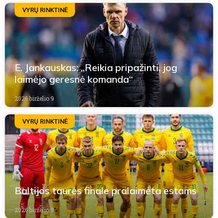
VYRŲ RINKTINĖ
E. Jankauskas: „Reikia pripažinti, jog
laimėjo geresnė komanda“
2026 birželio 9
VYRŲ RINKTINĖ
Baltijos taurės finale pralaimėta estams
2026 birželio 9