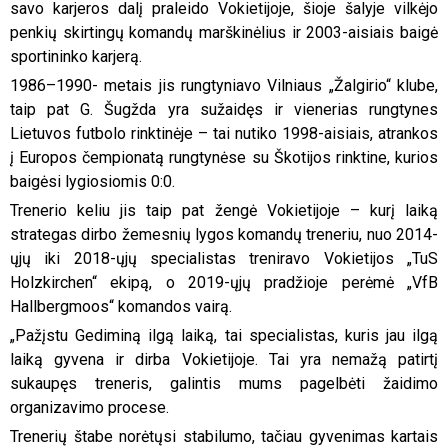
savo karjeros dalį praleido Vokietijoje, šioje šalyje vilkėjo
penkių skirtingų komandų marškinėlius ir 2003-aisiais baigė
sportininko karjerą.
1986–1990- metais jis rungtyniavo Vilniaus „Žalgirio“ klube,
taip pat G. Šugžda yra sužaidęs ir vienerias rungtynes
Lietuvos futbolo rinktinėje – tai nutiko 1998-aisiais, atrankos
į Europos čempionatą rungtynėse su Škotijos rinktine, kurios
baigėsi lygiosiomis 0:0.
Trenerio keliu jis taip pat žengė Vokietijoje – kurį laiką
strategas dirbo žemesnių lygos komandų treneriu, nuo 2014-
ųjų iki 2018-ųjų specialistas treniravo Vokietijos „TuS
Holzkirchen“ ekipą, o 2019-ųjų pradžioje perėmė „VfB
Hallbergmoos“ komandos vairą.
„Pažįstu Gediminą ilgą laiką, tai specialistas, kuris jau ilgą
laiką gyvena ir dirba Vokietijoje. Tai yra nemažą patirtį
sukaupęs treneris, galintis mums pagelbėti žaidimo
organizavimo procese.
Trenerių štabe norėtųsi stabilumo, tačiau gyvenimas kartais