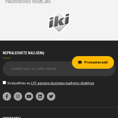
PAGRINDINIS RĖMĖJAS
NEPRALEISKITE NAUJIENŲ
Prenumeruoti
Susipažinau su
LFF asmens duomenų tvarkymo direktyva