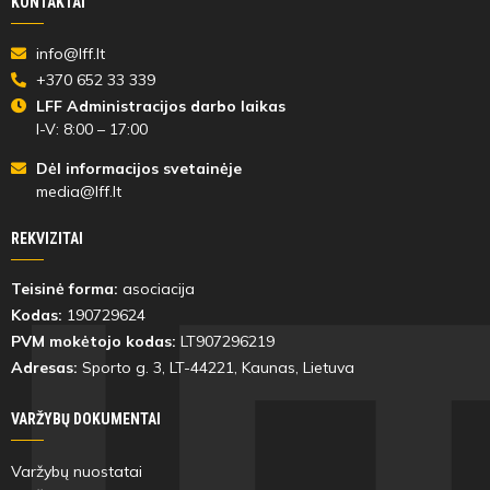
KONTAKTAI
info@lff.lt
+370 652 33 339
LFF Administracijos darbo laikas
I-V: 8:00 – 17:00
Dėl informacijos svetainėje
media@lff.lt
REKVIZITAI
Teisinė forma:
asociacija
Kodas:
190729624
PVM mokėtojo kodas:
LT907296219
Adresas:
Sporto g. 3, LT-
44221
, Kaunas, Lietuva
VARŽYBŲ DOKUMENTAI
Varžybų nuostatai