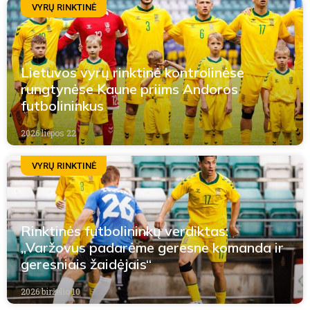
VYRŲ RINKTINĖ
Lietuvos vyrų rinktinė kontrolinėse
rungtynėse Kaune priims Andoros
futbolininkus
2026 liepos 22
VYRŲ RINKTINĖ
Rinktinės futbolininkų verdiktas:
„Varžovus padarėme geresne komanda ir
geresniais žaidėjais“
2026 birželio 10