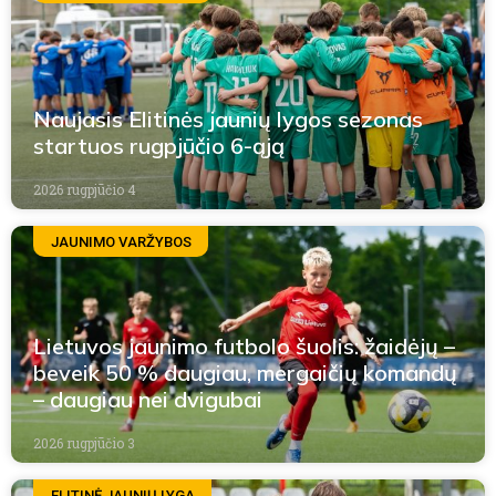
Naujasis Elitinės jaunių lygos sezonas
startuos rugpjūčio 6-ąją
2026 rugpjūčio 4
JAUNIMO VARŽYBOS
Lietuvos jaunimo futbolo šuolis: žaidėjų –
beveik 50 % daugiau, mergaičių komandų
– daugiau nei dvigubai
2026 rugpjūčio 3
ELITINĖ JAUNIŲ LYGA