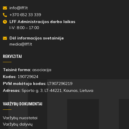
info@lff.lt
+370 652 33 339
LFF Administracijos darbo laikas
I-V: 8:00 – 17:00
Dėl informacijos svetainėje
media@lff.lt
REKVIZITAI
Teisinė forma:
asociacija
Kodas:
190729624
PVM mokėtojo kodas:
LT907296219
Adresas:
Sporto g. 3, LT-
44221
, Kaunas, Lietuva
VARŽYBŲ DOKUMENTAI
Varžybų nuostatai
Varžybų dalyvių