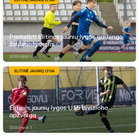
Paskelbti Elitinės jaunių lygos garbingo
žaidimo lyderiai
2026 liepos 31
ELITINĖ JAUNIŲ LYGA
Elitinės jaunių lygos U15 diviziono
apžvalga
2026 liepos 3