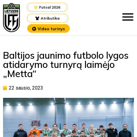
Futsal 2026
Atributika
Video turinys
Baltijos jaunimo futbolo lygos
atidarymo turnyrą laimėjo
„Metta“
22 sausio, 2023