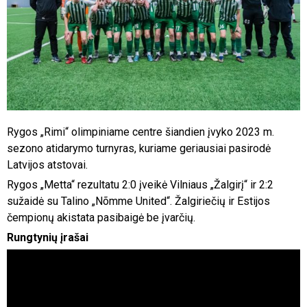
Rygos „Rimi“ olimpiniame centre šiandien įvyko 2023 m.
sezono atidarymo turnyras, kuriame geriausiai pasirodė
Latvijos atstovai.
Rygos „Metta“ rezultatu 2:0 įveikė Vilniaus „Žalgirį“ ir 2:2
sužaidė su Talino „Nõmme United“. Žalgiriečių ir Estijos
čempionų akistata pasibaigė be įvarčių.
Rungtynių įrašai