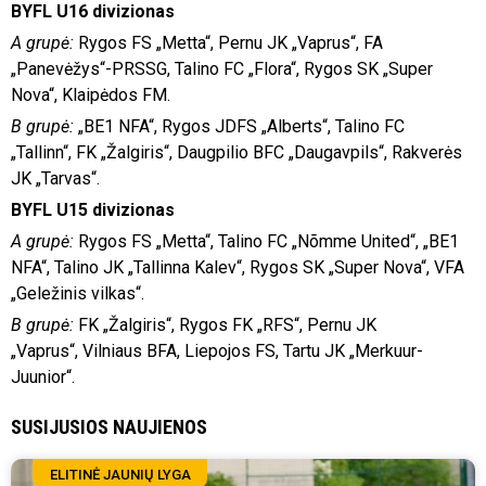
BYFL U16 divizionas
A grupė:
Rygos FS „Metta“, Pernu JK „Vaprus“, FA
„Panevėžys“-PRSSG, Talino FC „Flora“, Rygos SK „Super
Nova“, Klaipėdos FM.
B grupė:
„BE1 NFA“, Rygos JDFS „Alberts“, Talino FC
„Tallinn“, FK „Žalgiris“, Daugpilio BFC „Daugavpils“, Rakverės
JK „Tarvas“.
BYFL U15 divizionas
A grupė:
Rygos FS „Metta“, Talino FC „Nõmme United“, „BE1
NFA“, Talino JK „Tallinna Kalev“, Rygos SK „Super Nova“, VFA
„Geležinis vilkas“.
B grupė:
FK „Žalgiris“, Rygos FK „RFS“, Pernu JK
„Vaprus“, Vilniaus BFA, Liepojos FS, Tartu JK „Merkuur-
Juunior“.
SUSIJUSIOS NAUJIENOS
ELITINĖ JAUNIŲ LYGA