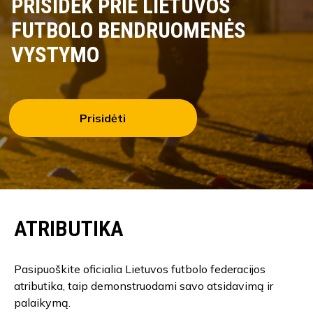
PRISIDĖK PRIE LIETUVOS
FUTBOLO BENDRUOMENĖS
VYSTYMO
Prisidėti
ATRIBUTIKA
Pasipuoškite oficialia Lietuvos futbolo federacijos
atributika, taip demonstruodami savo atsidavimą ir
palaikymą.