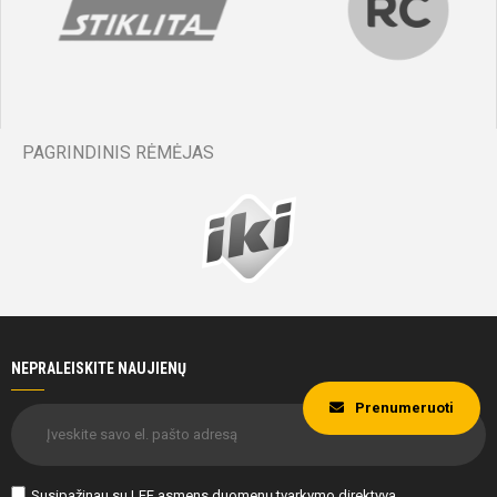
PAGRINDINIS RĖMĖJAS
NEPRALEISKITE NAUJIENŲ
Prenumeruoti
Susipažinau su
LFF asmens duomenų tvarkymo direktyva