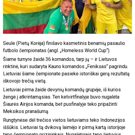
Seule (Pietų Korėja) finišavo kasmetinis benamių pasaulio
futbolo čempionatas (angl. „Homeless World Cup“).
Šiame turnyre žaidė 36 komandos, tarp jų – ir Lietuvos
rinktinė, kuri sudaryta Kauno komandos „Feniksas“ pagrindu.
Lietuviai šiame čempionate pasiekė istoriškai gerą rezultatą
iškovojo trečią vietą.
Lietuviai pirma žaidė devynių komandų grupėje, iš kurios
žengė į atkrintamąsias. Ten ketvirtfinalyje buvo nugalėta
Šiaurės Airijos komanda, bet pusfinalyje teko pripažinti
Meksikos pranašumą.
Rungtynėse dėl trečios vietos lietuviams teko Indonezijos
iššūkis. Lietuviai tą dvikovą laimėjo ir pirmą kartą istorijoje
tapo čempionato prizininkais. Nugalėtojais tapo lietuvius