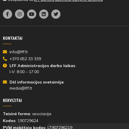
KONTAKTAI
info@lff.lt
+370 652 33 339
LFF Administracijos darbo laikas
I-V: 8:00 – 17:00
Dėl informacijos svetainėje
media@lff.lt
REKVIZITAI
Teisinė forma:
asociacija
Kodas:
190729624
PVM mokėtojo kodas:
LT907296219