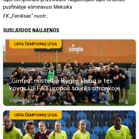
pusfinalyje eliminavusi Meksika.
FK „Feniksas“ nuotr.;
SUSIJUSIOS NAUJIENOS
UEFA ČEMPIONIŲ LYGA
„Gintra“ nustelbė Rygos klubą ir tęs
kovas UEFA Europos taurės atrankoje
2026 rugpjūčio 8
UEFA ČEMPIONIŲ LYGA