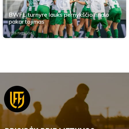
BWFL turnyre lauks pernykščio finalo
pakartojimas
2026 rugpjūčio 1