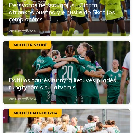
Persvaros neišsaugojusi „Gintra“
atrankos pusfinalyje nusileido Škotijos
čempionėms
2026 rugpjūčio 5
MOTERŲ RINKTINĖ
Baltijos taurės turnyrą lietuvės pradės
rungtynėmis su latvėmis
2026 rugpjūčio 4
MOTERŲ BALTIJOS LYGA