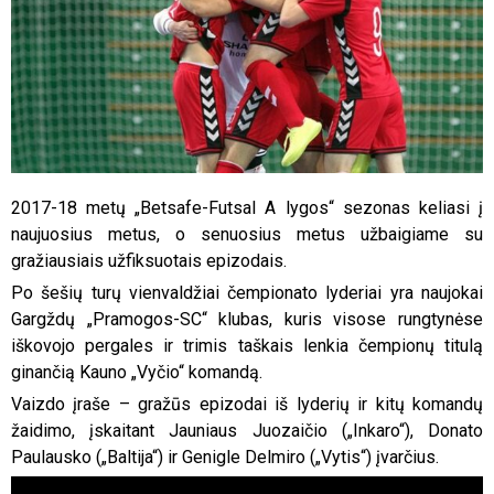
2017-18 metų „Betsafe-Futsal A lygos“ sezonas keliasi į
naujuosius metus, o senuosius metus užbaigiame su
gražiausiais užfiksuotais epizodais.
Po šešių turų vienvaldžiai čempionato lyderiai yra naujokai
Gargždų „Pramogos-SC“ klubas, kuris visose rungtynėse
iškovojo pergales ir trimis taškais lenkia čempionų titulą
ginančią Kauno „Vyčio“ komandą.
Vaizdo įraše – gražūs epizodai iš lyderių ir kitų komandų
žaidimo, įskaitant Jauniaus Juozaičio („Inkaro“), Donato
Paulausko („Baltija“) ir Genigle Delmiro („Vytis“) įvarčius.