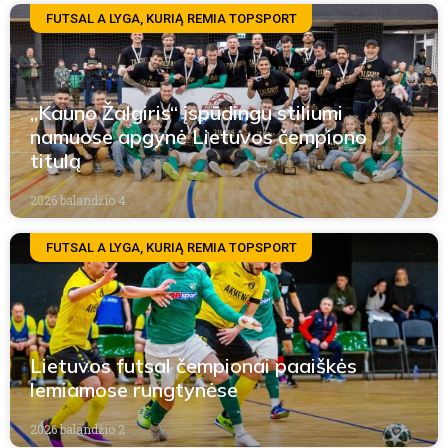
FUTSAL A LYGA, KURIĄ REMIA TOPSPORT
„Kauno Žalgiris“ įspūdingu stiliumi
namuose apgynė Lietuvos čempiono
titulą
2026 balandžio 4
FUTSAL A LYGA, KURIĄ REMIA TOPSPORT
Lietuvos futsal čempionai paaiškės
lemiamose rungtynėse
2026 balandžio 2