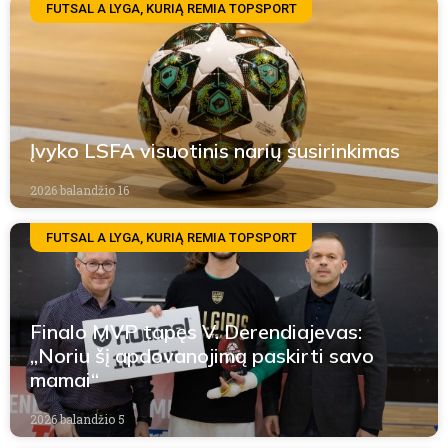
FUTSAL A LYGA, KURIĄ REMIA TOPSPORT
Įvyko LSFA visuotinis narių susirinkimas
2026 balandžio 16
FUTSAL A LYGA, KURIĄ REMIA TOPSPORT
Finalo MVP tapęs V. Derendiajevas:
„Noriu šį apdovanojimą paskirti savo
mamai“
2026 balandžio 5