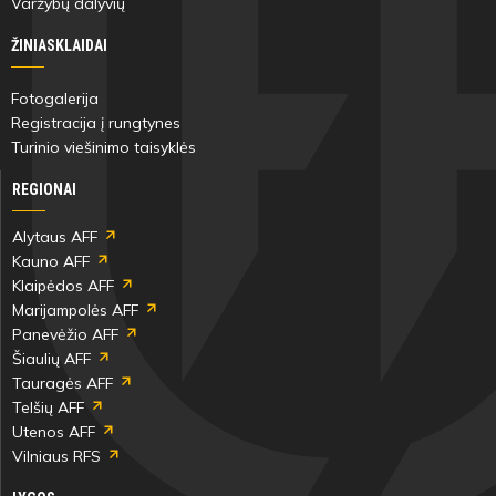
Varžybų dalyvių
ŽINIASKLAIDAI
Fotogalerija
Registracija į rungtynes
Turinio viešinimo taisyklės
REGIONAI
Alytaus AFF
Kauno AFF
Klaipėdos AFF
Marijampolės AFF
Panevėžio AFF
Šiaulių AFF
Tauragės AFF
Telšių AFF
Utenos AFF
Vilniaus RFS