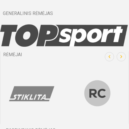
GENERALINIS RĖMĖJAS
RĖMĖJAI