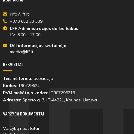
info@lff.lt
+370 652 33 339
LFF Administracijos darbo laikas
I-V: 8:00 – 17:00
Dėl informacijos svetainėje
media@lff.lt
REKVIZITAI
Teisinė forma:
asociacija
Kodas:
190729624
PVM mokėtojo kodas:
LT907296219
Adresas:
Sporto g. 3, LT-
44221
, Kaunas, Lietuva
VARŽYBŲ DOKUMENTAI
Varžybų nuostatai