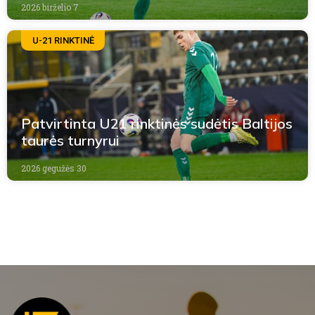
2026 birželio 7
U-21 RINKTINĖ
Patvirtinta U21 rinktinės sudėtis Baltijos
taurės turnyrui
2026 gegužės 30