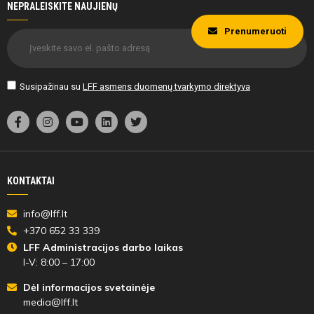
NEPRALEISKITE NAUJIENŲ
Prenumeruoti
Susipažinau su
LFF asmens duomenų tvarkymo direktyva
KONTAKTAI
info@lff.lt
+370 652 33 339
LFF Administracijos darbo laikas
I-V: 8:00 – 17:00
Dėl informacijos svetainėje
media@lff.lt