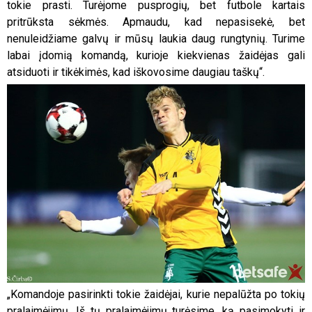
tokie prasti. Turėjome pusprogių, bet futbole kartais
pritrūksta sėkmės. Apmaudu, kad nepasisekė, bet
nenuleidžiame galvų ir mūsų laukia daug rungtynių. Turime
labai įdomią komandą, kurioje kiekvienas žaidėjas gali
atsiduoti ir tikėkimės, kad iškovosime daugiau taškų“.
„Komandoje pasirinkti tokie žaidėjai, kurie nepalūžta po tokių
pralaimėjimų. Iš tų pralaimėjimų turėsime, ką pasimokyti ir