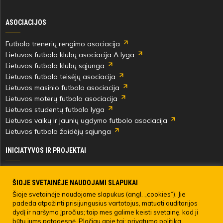
ASOCIACIJOS
Futbolo trenerių rengimo asociacija
Lietuvos futbolo klubų asociacija A lyga
Lietuvos futbolo klubų sąjunga
Lietuvos futbolo teisėjų asociacija
Lietuvos masinio futbolo asociacija
Lietuvos moterų futbolo asociacija
Lietuvos studentų futbolo lyga
Lietuvos vaikų ir jaunių ugdymo futbolo asociacija
Lietuvos futbolo žaidėjų sąjunga
INICIATYVOS IR PROJEKTAI
Skautingas Lietuvoje ir užsienyje
Paramos fondai
ŠIOJE SVETAINĖJE NAUDOJAMI SLAPUKAI
Medicinos centras
Šioje svetainėje naudojame slapukus (angl. „cookies“). Jie
padeda atpažinti prisijungusius vartotojus, matuoti auditorijos
Live Your Goals
dydį ir naršymo įpročius; taip mes galime keisti svetainę, kad ji
būtų jums patogesnė. Plačiau apie tai:
privatumo politika.