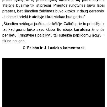
ateityje būsime tik stipresni. Praeitos rungtynės buvo labai
prastos, bet šiandien žaidimas buvo kitoks ir daug geresnis.
Judame į priekį ir ateityje tikrai viskas bus geriau.“
„Šiandien neblogai jaučiausi aikštėje. Galbūt prie to prisidėjo ir
tai, kad gaunu laiko savo klube. Be abejo, kai ateina žmonės
per lietų į rungtynes palaikyti, tai suteikia papildomų jėgų”, –
tikino saugas.
C. Falcho ir J. Lasicko komentarai: