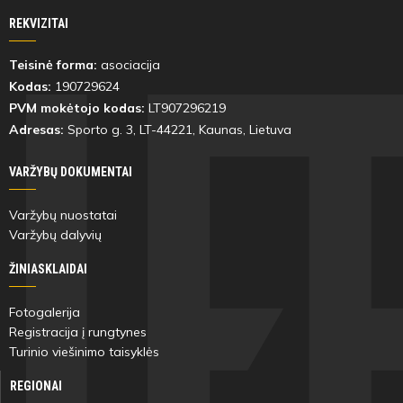
REKVIZITAI
Teisinė forma:
asociacija
Kodas:
190729624
PVM mokėtojo kodas:
LT907296219
Adresas:
Sporto g. 3, LT-
44221
, Kaunas, Lietuva
VARŽYBŲ DOKUMENTAI
Varžybų nuostatai
Varžybų dalyvių
ŽINIASKLAIDAI
Fotogalerija
Registracija į rungtynes
Turinio viešinimo taisyklės
REGIONAI