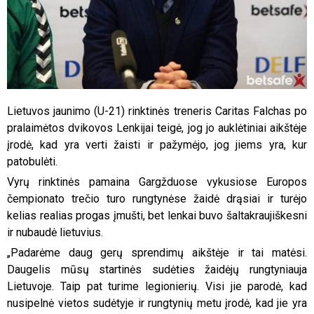
Lietuvos jaunimo (U-21) rinktinės treneris Caritas Falchas po
pralaimėtos dvikovos Lenkijai teigė, jog jo auklėtiniai aikštėje
įrodė, kad yra verti žaisti ir pažymėjo, jog jiems yra, kur
patobulėti.
Vyrų rinktinės pamaina Gargžduose vykusiose Europos
čempionato trečio turo rungtynėse žaidė drąsiai ir turėjo
kelias realias progas įmušti, bet lenkai buvo šaltakraujiškesni
ir nubaudė lietuvius.
„Padarėme daug gerų sprendimų aikštėje ir tai matėsi.
Daugelis mūsų startinės sudėties žaidėjų rungtyniauja
Lietuvoje. Taip pat turime legionierių. Visi jie parodė, kad
nusipelnė vietos sudėtyje ir rungtynių metu įrodė, kad jie yra