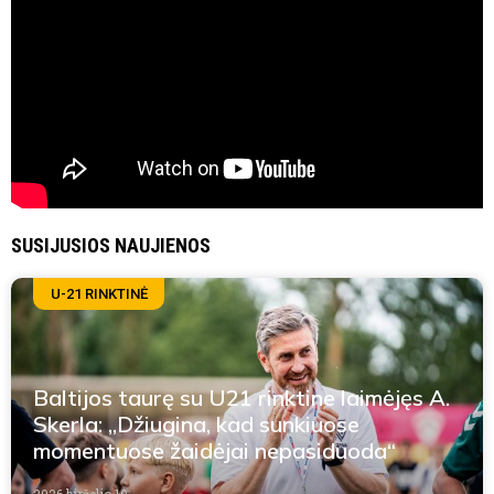
SUSIJUSIOS NAUJIENOS
U-21 RINKTINĖ
Baltijos taurę su U21 rinktine laimėjęs A.
Skerla: „Džiugina, kad sunkiuose
momentuose žaidėjai nepasiduoda“