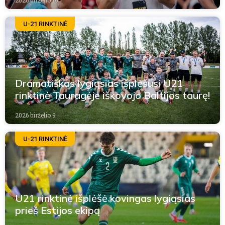
2026 birželio 10
U-21 RINKTINĖ
Dramatiškas lygiąsias išplėšusi U21
rinktinė Tauragėje iškovojo Baltijos taurę!
2026 birželio 9
U-21 RINKTINĖ
U21 rinktinė išplėšė kovingas lygiąsias
prieš Estijos ekipą