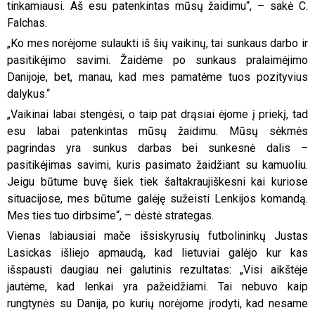
tinkamiausi. Aš esu patenkintas mūsų žaidimu“, – sakė C.
Falchas.
„Ko mes norėjome sulaukti iš šių vaikinų, tai sunkaus darbo ir
pasitikėjimo savimi. Žaidėme po sunkaus pralaimėjimo
Danijoje, bet, manau, kad mes pamatėme tuos pozityvius
dalykus.“
„Vaikinai labai stengėsi, o taip pat drąsiai ėjome į priekį, tad
esu labai patenkintas mūsų žaidimu. Mūsų sėkmės
pagrindas yra sunkus darbas bei sunkesnė dalis –
pasitikėjimas savimi, kuris pasimato žaidžiant su kamuoliu.
Jeigu būtume buvę šiek tiek šaltakraujiškesni kai kuriose
situacijose, mes būtume galėję sužeisti Lenkijos komandą.
Mes ties tuo dirbsime“, – dėstė strategas.
Vienas labiausiai mače išsiskyrusių futbolininkų Justas
Lasickas išliejo apmaudą, kad lietuviai galėjo kur kas
išspausti daugiau nei galutinis rezultatas: „Visi aikštėje
jautėme, kad lenkai yra pažeidžiami. Tai nebuvo kaip
rungtynės su Danija, po kurių norėjome įrodyti, kad nesame