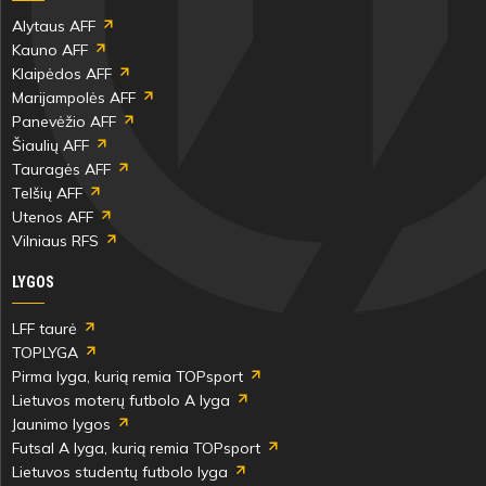
Alytaus AFF
Kauno AFF
Klaipėdos AFF
Marijampolės AFF
Panevėžio AFF
Šiaulių AFF
Tauragės AFF
Telšių AFF
Utenos AFF
Vilniaus RFS
LYGOS
LFF taurė
TOPLYGA
Pirma lyga, kurią remia TOPsport
Lietuvos moterų futbolo A lyga
Jaunimo lygos
Futsal A lyga, kurią remia TOPsport
Lietuvos studentų futbolo lyga