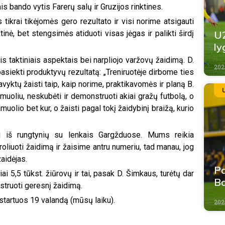
is bando vytis Farerų salų ir Gruzijos rinktines.
ikrai tikėjomės gero rezultato ir visi norime atsigauti
U2
tinė, bet stengsimės atiduoti visas jėgas ir palikti širdį
ly
ais taktiniais aspektais bei narpliojo varžovų žaidimą. D.
2026
pasiekti produktyvų rezultatą: „Treniruotėje dirbome ties
avyktų žaisti taip, kaip norime, praktikavomės ir planą B.
muoliu, neskubėti ir demonstruoti akiai gražų futbolą, o
muolio bet kur, o žaisti pagal tokį žaidybinį braižą, kurio
i iš rungtynių su lenkais Gargžduose. Mums reikia
troliuoti žaidimą ir žaisime antru numeriu, tad manau, jog
aidėjas.
Pa
i 5,5 tūkst. žiūrovų ir tai, pasak D. Šimkaus, turėtų dar
Ba
struoti geresnį žaidimą.
 startuos 19 valandą (mūsų laiku).
202