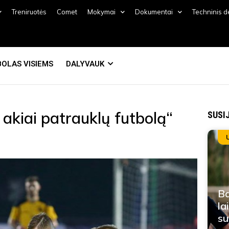
Treniruotės
Comet
Mokymai
Dokumentai
Techninis 
OLAS VISIEMS
DALYVAUK
 akiai patrauklų futbolą“
SUSI
Ba
la
su