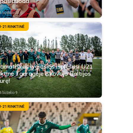
pasiduoda“
 birželio 10
U-21 RINKTINĖ
amatiškas lygiąsias išplėšusi U21
nktinė Tauragėje iškovojo Baltijos
urę!
 birželio 9
U-21 RINKTINĖ