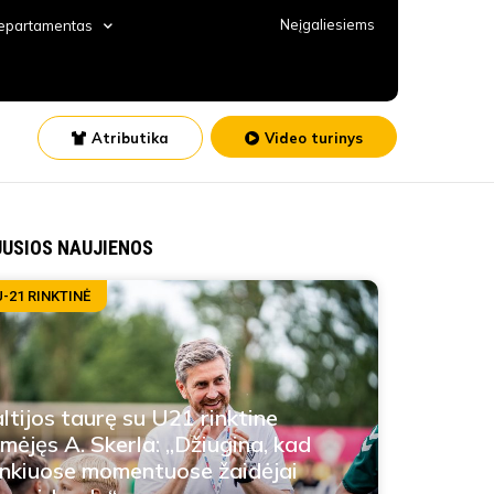
Neįgaliesiems
departamentas
Atributika
Video turinys
JUSIOS NAUJIENOS
U-21 RINKTINĖ
ltijos taurę su U21 rinktine
imėjęs A. Skerla: „Džiugina, kad
nkiuose momentuose žaidėjai