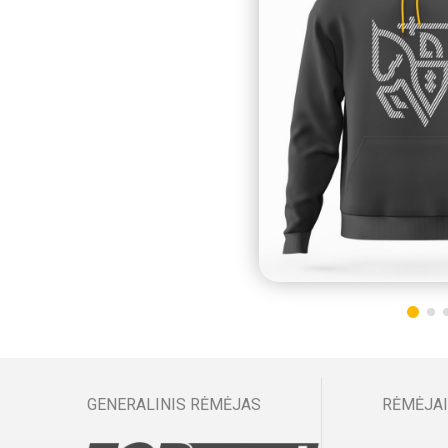
GENERALINIS RĖMĖJAS
RĖMĖJAI