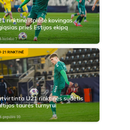
1 rinktinė išplėšė kovingas
giąsias prieš Estijos ekipą
 birželio 7
U-21 RINKTINĖ
tvirtinta U21 rinktinės sudėtis
ltijos taurės turnyrui
6 gegužės 30