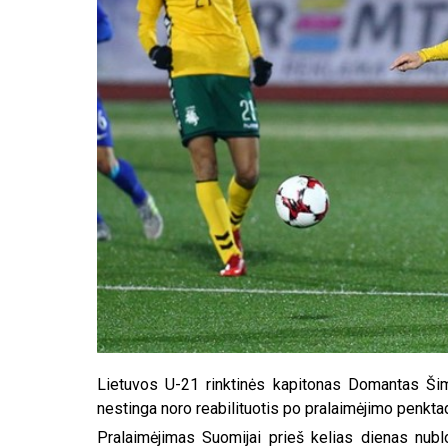
Lietuvos U-21 rinktinės kapitonas Domantas Šimk
nestinga noro reabilituotis po pralaimėjimo penktad
Pralaimėjimas Suomijai prieš kelias dienas nubl