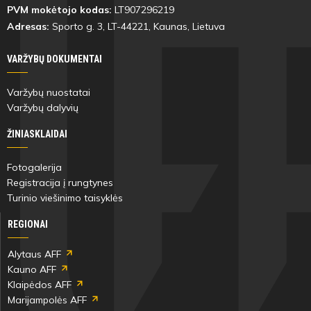
PVM mokėtojo kodas:
LT907296219
Adresas:
Sporto g. 3, LT-
44221
, Kaunas, Lietuva
VARŽYBŲ DOKUMENTAI
Varžybų nuostatai
Varžybų dalyvių
ŽINIASKLAIDAI
Fotogalerija
Registracija į rungtynes
Turinio viešinimo taisyklės
REGIONAI
Alytaus AFF
Kauno AFF
Klaipėdos AFF
Marijampolės AFF