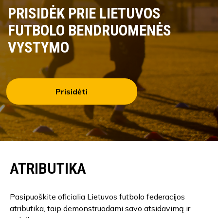
PRISIDĖK PRIE LIETUVOS
FUTBOLO BENDRUOMENĖS
VYSTYMO
Prisidėti
ATRIBUTIKA
Pasipuoškite oficialia Lietuvos futbolo federacijos
atributika, taip demonstruodami savo atsidavimą ir