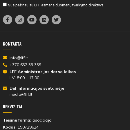
Susipažinau su
LFF asmens duomenų tvarkymo direktyva
KONTAKTAI
info@lff.lt
+370 652 33 339
LFF Administracijos darbo laikas
I-V: 8:00 – 17:00
Dėl informacijos svetainėje
media@lff.lt
REKVIZITAI
Teisinė forma:
asociacija
Kodas:
190729624