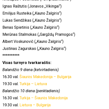
Ignas Raštutis (Jonavos „Vikingai“)
Emilijus Rusteika („Kauno Žalgiris“)
Lukas Sendžikas („Kauno Žalgiris“)
Benas Spietinis („Kauno Žalgiris“)
Merūnas Stalmokas („Gargždų Pramogos“)
Albert Voskunovič („Kauno Žalgiris“)
Justinas Zagurskas („Kauno Žalgiris“)
**********
Visas turnyro tvarkaraštis:
Balandžio 9 diena (ketvirtadienis)
16.30 val.
Šiaurės Makedonija – Bulgarija
19.30 val.
Turkija – Lietuva
Balandžio 10 diena (penktadienis)
16.30 val.
Turkija – Šiaurės Makedonija
19.30 val.
Lietuva – Bulgarija