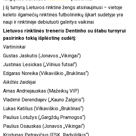
Į šį turnyrą Lietuvos rinktinė žengs atsinaujinusi – vietoje
keleto ilgamečių rinktinės futbolininkų šįkart sudėtyje yra
nauji ir rinktinėje debiutuoti galintys vaikinai.
Lietuvos rinktinės treneris Dentinho su štabu turnyrui
pasirinko tokią išplėstinę sudėtį:
Vartininkai
Gustas Jaskutis (Jonavos „Vikingai“)
Justinas Lesickas („Vilnius futsal“)
Edgaras Noreika (Vilkaviškio „Bruklinas“)
Aikštės žaidėjai
Arnas Andriejauskas (Mažeikių VIP)
Vladimir Derendiajev („Kauno Žalgiris“)
Lukas Katilius (Vilkaviškio „Bruklinas“)
Paulius Lotužys („Gargždų Pramogos“)
Paulius Osauskas (Jonavos „Vikingai“)
Kristupas Petravičius (FSK „Radviliškis“)