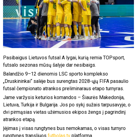
Pasibaigus Lietuvos futsal A lygai, kurią remia TOPsport,
futsalo sezonas mūsų šalyje dar nesibaigs.
Balandžio 9–12 dienomis LSC sporto komplekso
„Druskininkai“ salėje bus surengtas 2028-ųjų FIFA pasaulio
futsal čempionato atrankos preliminaraus etapo turnyras.
Jame varžysis keturios komandos – Šiaurės Makedonija,
Lietuva, Turkija ir Bulgarija. Jos po sykį sužais tarpusavyje, o
dvi pirmąsias vietas užėmusios ekipos žengs į pagrindinį
atrankos etapą.
Įėjimas į visas rungtynes bus nemokamas, o visas turnyro
rungtynes transliuos
futbolas.tv
platforma.