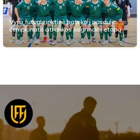
Vyrų futsal rinktinė pateko į pasaulio
čempionato atrankos pagrindinį etapą
2026 balandžio 12