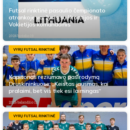
Futsal rinktinė pasaulio čempionato
atrankoje varžysis su Kroatijos ir
Vokietijos komandomis
2026 birželio 19
VYRŲ FUTSAL RINKTINĖ
Kapitonas reziumavo pasirodymą
Druskininkuose: „Keistas jausmas, kai
pralaimi, bet vis tiek esi laimingas“
2026 balandžio 12
VYRŲ FUTSAL RINKTINĖ