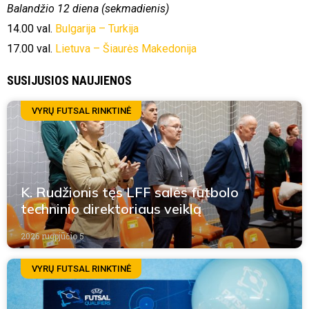
Balandžio 12 diena (sekmadienis)
14.00 val.
Bulgarija – Turkija
17.00 val.
Lietuva – Šiaurės Makedonija
SUSIJUSIOS NAUJIENOS
VYRŲ FUTSAL RINKTINĖ
K. Rudžionis tęs LFF salės futbolo
techninio direktoriaus veiklą
2026 rugpjūčio 5
VYRŲ FUTSAL RINKTINĖ