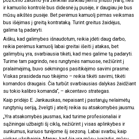
pozicinio žaidimo yra ženkliai sunkiau jiems įmušti įvartį, nes
ir kamuolio kontrolė bus didesnė jų pusėje, ir daugiau jie bus
mūsų aikštės pusėje. Bet perėmus kamuolį pirmas veiksmas
bus išėjimas į greitą kontrataką. Turint greitus žaidėjus,
galima tą padaryti.
Aišku, kad galimybes išnaudotum, reikia įdėti daug darbo,
reikia perėmus kamuolį labai greitai išeiti į atakas, bet
galimybių yra, svarbiausia tikėti, kad mes galime tą padaryti.
Turime tam pagrindo, nes rungtynės namuose, nežiūrint į
pralaimėjimą, buvo sėkmingos pasitikėjimo savimi prasme.
Viskas prasideda nuo tikėjimo – reikia tikėti savimi, tikėti
komandos draugais. Čia turbūt svarbiausias dalykas žaidžiant
su tokio kalibro komanda“, – akcentavo strategas.
Kaip pridėjo E. Jankauskas, nepaisant į pastarųjų nelaimėtų
rungtynių seriją, žvelgti į ateitį reikia su atsakomybės jausmu.
„Yra atsakomybės jausmas, kad turime profesionaliai ir
sąžiningai užbaigti šį ciklą, nežiūrint į visas aplinkybes ir
sunkumus, kuriuos turėjome šį sezoną. Labai svarbu, kaip
viskas užsibaigia. Manau, kad čia yra mūsų įvaizdis, mūsų