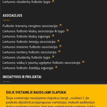
Lietuvos studentų futbolo lyga
ASOCIACIJOS
Futbolo trenerių rengimo asociacija
Lietuvos futbolo klubų asociacija A lyga
Lietuvos futbolo klubų sąjunga
Lietuvos futbolo teisėjų asociacija
Lietuvos masinio futbolo asociacija
Lietuvos moterų futbolo asociacija
Lietuvos studentų futbolo lyga
Lietuvos vaikų ir jaunių ugdymo futbolo asociacija
Lietuvos futbolo žaidėjų sąjunga
INICIATYVOS IR PROJEKTAI
Skautingas Lietuvoje ir užsienyje
Paramos fondai
ŠIOJE SVETAINĖJE NAUDOJAMI SLAPUKAI
Medicinos centras
Šioje svetainėje naudojame slapukus (angl. „cookies“). Jie
padeda atpažinti prisijungusius vartotojus, matuoti auditorijos
Live Your Goals
dydį ir naršymo įpročius; taip mes galime keisti svetainę, kad ji