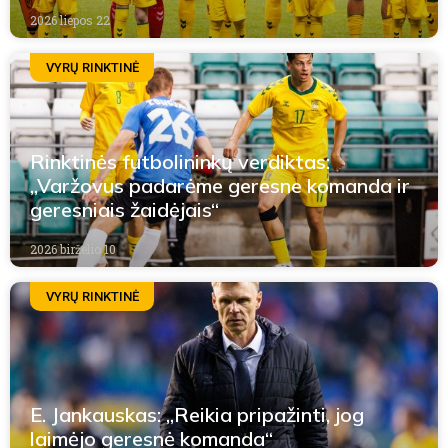
2026 liepos 22
VYRŲ RINKTINĖ
Rinktinės futbolininkų verdiktas:
„Varžovus padarėme geresne komanda ir
geresniais žaidėjais“
2026 birželio 10
VYRŲ RINKTINĖ
E. Jankauskas: „Reikia pripažinti, jog
laimėjo geresnė komanda“