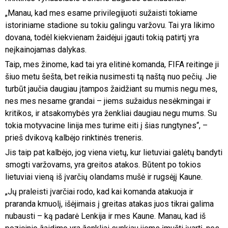
„Manau, kad mes esame privilegijuoti sužaisti tokiame
istoriniame stadione su tokiu galingu varžovu. Tai yra likimo
dovana, todėl kiekvienam žaidėjui įgauti tokią patirtį yra
neįkainojamas dalykas.
Taip, mes žinome, kad tai yra elitinė komanda, FIFA reitinge ji
šiuo metu šešta, bet reikia nusimesti tą naštą nuo pečių. Jie
turbūt jaučia daugiau įtampos žaidžiant su mumis negu mes,
nes mes nesame grandai – jiems sužaidus nesėkmingai ir
kritikos, ir atsakomybės yra ženkliai daugiau negu mums. Su
tokia motyvacine linija mes turime eiti į šias rungtynes“, –
prieš dvikovą kalbėjo rinktinės treneris.
Jis taip pat kalbėjo, jog viena vietų, kur lietuviai galėtų bandyti
smogti varžovams, yra greitos atakos. Būtent po tokios
lietuviai vieną iš įvarčių olandams mušė ir rugsėjį Kaune.
„Jų praleisti įvarčiai rodo, kad kai komanda atakuoja ir
praranda kmuolį, išėjimais į greitas atakas juos tikrai galima
nubausti – ką padarė Lenkija ir mes Kaune. Manau, kad iš