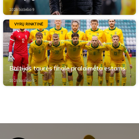
2026 birželio 9
VYRŲ RINKTINĖ
Baltijos taurės finale pralaimėta estams
2026 birželio 9