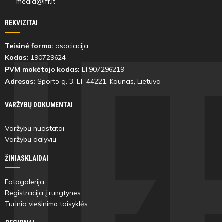
media@lff.lt
REKVIZITAI
Teisinė forma:
asociacija
Kodas:
190729624
PVM mokėtojo kodas:
LT907296219
Adresas:
Sporto g. 3, LT-
44221
, Kaunas, Lietuva
VARŽYBŲ DOKUMENTAI
Varžybų nuostatai
Varžybų dalyvių
ŽINIASKLAIDAI
Fotogalerija
Registracija į rungtynes
Turinio viešinimo taisyklės