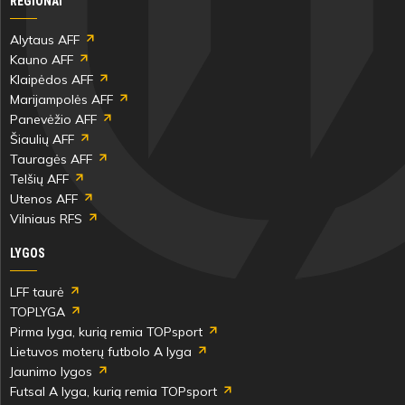
REGIONAI
Alytaus AFF
Kauno AFF
Klaipėdos AFF
Marijampolės AFF
Panevėžio AFF
Šiaulių AFF
Tauragės AFF
Telšių AFF
Utenos AFF
Vilniaus RFS
LYGOS
LFF taurė
TOPLYGA
Pirma lyga, kurią remia TOPsport
Lietuvos moterų futbolo A lyga
Jaunimo lygos
Futsal A lyga, kurią remia TOPsport