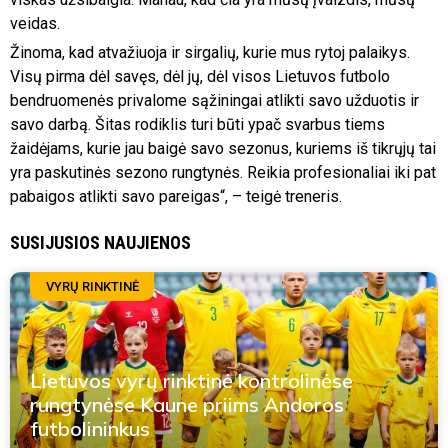
veidas.
Žinoma, kad atvažiuoja ir sirgalių, kurie mus rytoj palaikys.
Visų pirma dėl savęs, dėl jų, dėl visos Lietuvos futbolo
bendruomenės privalome sąžiningai atlikti savo užduotis ir
savo darbą. Šitas rodiklis turi būti ypač svarbus tiems
žaidėjams, kurie jau baigė savo sezonus, kuriems iš tikrųjų tai
yra paskutinės sezono rungtynės. Reikia profesionaliai iki pat
pabaigos atlikti savo pareigas“, – teigė treneris.
SUSIJUSIOS NAUJIENOS
VYRŲ RINKTINĖ
Lietuvos vyrų rinktinė kontrolinėse
rungtynėse Kaune priims Andoros
futbolininkus