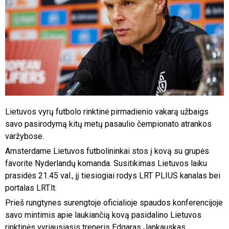
Lietuvos vyrų futbolo rinktinė pirmadienio vakarą užbaigs
savo pasirodymą kitų metų pasaulio čempionato atrankos
varžybose.
Amsterdame Lietuvos futbolininkai stos į kovą su grupės
favorite Nyderlandų komanda. Susitikimas Lietuvos laiku
prasidės 21.45 val., jį tiesiogiai rodys LRT PLIUS kanalas bei
portalas LRT.lt.
Prieš rungtynes surengtoje oficialioje spaudos konferencijoje
savo mintimis apie laukiančią kovą pasidalino Lietuvos
rinktinės vyriausiasis treneris Edgaras Jankauskas.