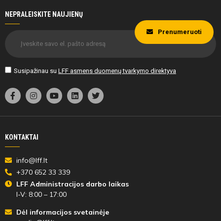
NEPRALEISKITE NAUJIENŲ
Prenumeruoti
Susipažinau su
LFF asmens duomenų tvarkymo direktyva
KONTAKTAI
info@lff.lt
+370 652 33 339
LFF Administracijos darbo laikas
I-V: 8:00 – 17:00
Dėl informacijos svetainėje