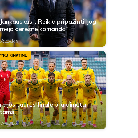
 Jankauskas: „Reikia pripažinti, jog
imėjo geresnė komanda“
 birželio 9
VYRŲ RINKTINĖ
ltijos taurės finale pralaimėta
stams
 birželio 9