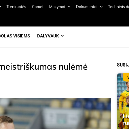
Treniruotės
Comet
Mokymai
Dokumentai
Techninis 
OLAS VISIEMS
DALYVAUK
 meistriškumas nulėmė
SUSI
Li
ru