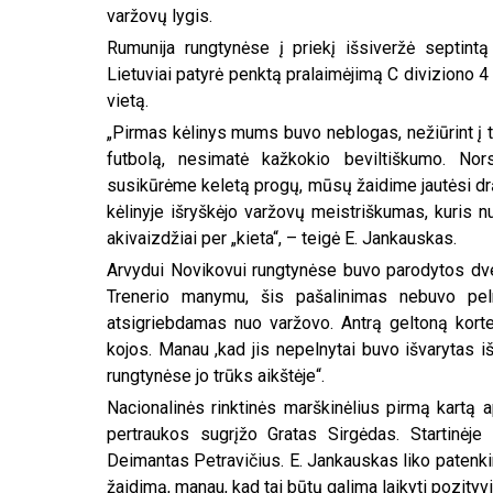
varžovų lygis.
Rumunija rungtynėse į priekį išsiveržė septintą 
Lietuviai patyrė penktą pralaimėjimą C diviziono 4
vietą.
„Pirmas kėlinys mums buvo neblogas, nežiūrint į ta
futbolą, nesimatė kažkokio beviltiškumo. No
susikūrėme keletą progų, mūsų žaidime jautėsi drą
kėlinyje išryškėjo varžovų meistriškumas, kuris n
akivaizdžiai per „kieta“, – teigė E. Jankauskas.
Arvydui Novikovui rungtynėse buvo parodytos dvejo
Trenerio manymu, šis pašalinimas nebuvo pel
atsigriebdamas nuo varžovo. Antrą geltoną korte
kojos. Manau ,kad jis nepelnytai buvo išvarytas iš
rungtynėse jo trūks aikštėje“.
Nacionalinės rinktinės marškinėlius pirmą kartą 
pertraukos sugrįžo Gratas Sirgėdas. Startinėje
Deimantas Petravičius. E. Jankauskas liko patenkint
žaidimą, manau, kad tai būtų galima laikyti pozityvi