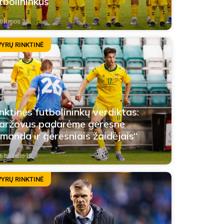
tbolininkus
6 liepos 22
VYRŲ RINKTINĖ
nktinės futbolininkų verdiktas:
aržovus padarėme geresne
manda ir geresniais žaidėjais“
 birželio 10
VYRŲ RINKTINĖ