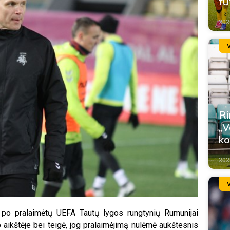
fu
202
Ri
„V
ko
2026
 po pralaimėtų UEFA Tautų lygos rungtynių Rumunijai
 aikštėje bei teigė, jog pralaimėjimą nulėmė aukštesnis