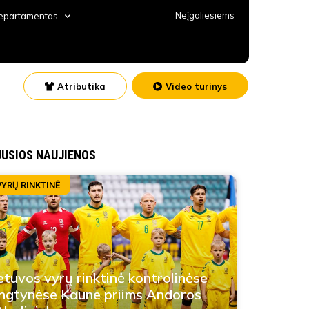
Neįgaliesiems
departamentas
Atributika
Video turinys
JUSIOS NAUJIENOS
VYRŲ RINKTINĖ
etuvos vyrų rinktinė kontrolinėse
ngtynėse Kaune priims Andoros