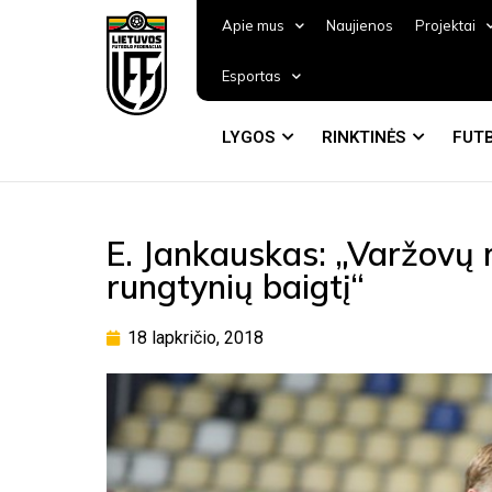
Apie mus
Naujienos
Projektai
Esportas
LYGOS
RINKTINĖS
FUTB
E. Jankauskas: „Varžovų
rungtynių baigtį“
18 lapkričio, 2018