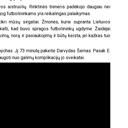
os aistruolių. Rinktinės treneris padėkojo daugiau nei
jog futbolininkams yra reikalingas palaikymas.
tikri mūsų sirgaliai. Žmonės, kurie supranta Lietuvos
nekalti, kad buvo spragos futbolininkų ugdyme. Žaidėjai
avimą, norą ir pasiaukojimą ir būtų keista, jei kažkas tuo
nychas. Jį 73 minutę pakeitė Darvydas Šernas. Pasak E.
ugoti nuo galimų komplikacijų jo sveikatai.