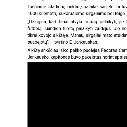
Tuščiame stadioną rinktinę palaikė saujelė Lietuv
1000 kilometrų sukorusiems sirgaliams bei teigė, 
„Džiugina, kad fanai atvyko mūsų palaikyti, jie 
futbolą, šiandien turėtų palaikyti žaidėjus. Jie 
tikrai kovojo aikštėje. Manau, sirgaliai mato atsid
suabejotų“, – tvirtino E. Jankauskas.
Aikštę ankščiau laiko paliko puolėjas Fedoras Čer
Jankausko, kapitonas buvo pakeistas norint apsisa