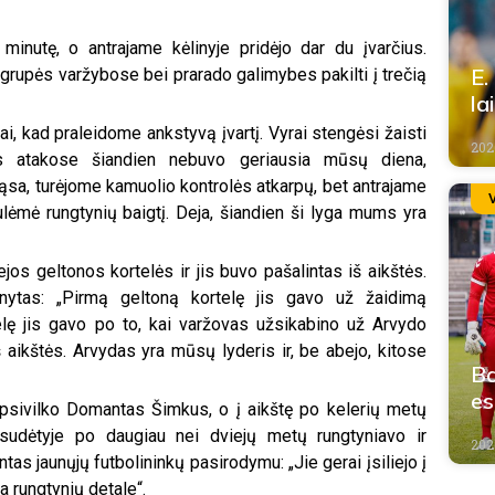
minutę, o antrajame kėlinyje pridėjo dar du įvarčius.
E.
 grupės varžybose bei prarado galimybes pakilti į trečią
la
i, kad praleidome ankstyvą įvartį. Vyrai stengėsi žaisti
2026
rs atakose šiandien nebuvo geriausia mūsų diena,
sa, turėjome kamuolio kontrolės atkarpų, bet antrajame
ulėmė rungtynių baigtį. Deja, šiandien ši lyga mums yra
s geltonos kortelės ir jis buvo pašalintas iš aikštės.
nytas: „Pirmą geltoną kortelę jis gavo už žaidimą
lę jis gavo po to, kai varžovas užsikabino už Arvydo
 aikštės. Arvydas yra mūsų lyderis ir, be abejo, kitose
Ba
e
apsivilko Domantas Šimkus, o į aikštę po kelerių metų
 sudėtyje po daugiau nei dviejų metų rungtyniavo ir
2026
as jaunųjų futbolininkų pasirodymu: „Jie gerai įsiliejo į
a rungtynių detale“.